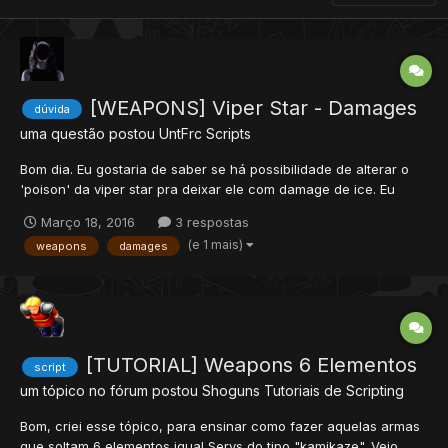
[WEAPONS] Viper Star - Damages
dúvida
uma questão postou
UntFrc
Scripts
Bom dia. Eu gostaria de saber se há possibilidade de alterar o
'poison' da viper star pra deixar ele com damage de ice. Eu
tentei alterar a parte de earthdamage no script para icedamage
Março 18, 2016
3 respostas
mas não funcionou. Tentei procurar algo para mudar no
(e 1 mais)
weapons
damages
condition mas da erros. Alguém saberia se tem como fazer iss...
[TUTORIAL] Weapons 6 Elementos
script
um tópico no fórum postou
Shoguns
Tutoriais de Scripting
Bom, criei esse tópico, para ensinar como fazer aquelas armas
que soltam 6 elementos igual Servs do tipo "kamikaze". Vejo