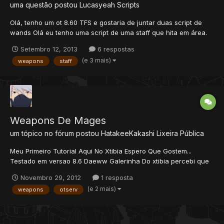
uma questão postou
Lucasyeah
Scripts
Olá, tenho um ot 8.60 TFS e gostaria de juntar duas script de
wands Olá eu tenho uma script de uma staff que hita em área.
Ela é assim: Mas eu queria que ela hitasse em área mas com
Setembro 12, 2013
6 respostas
varios elementos. Gelo, Earth, Fogo, Physical, Poison (cada hit
(e 3 mais)
weapons
staff
um elemento diferente, igual a segunda script que po...
Weapons De Mages
um tópico no fórum postou
HatakeeKakashi
Lixeira Pública
Meu Primeiro Tutorial Aqui No Xtibia Espero Que Gostem...
Testado em versao 8.6 Daeww Galerinha Do xtibia percebi que
nao tem ''armas'' para mages de attack area no xtibia,entao
Novembro 29, 2012
1 resposta
resolvi posta aqui uma pra voces porem um pouco
(e 2 mais)
weapons
otserv
diferente,quero trazer pra ca novidade espero que gostem nao
é aquela no...