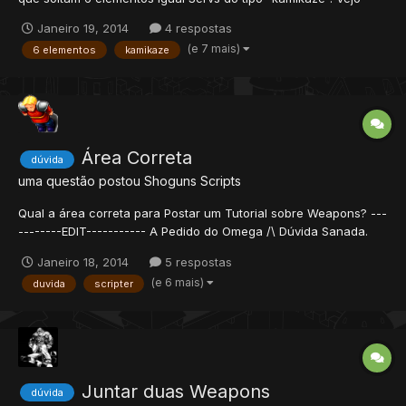
muita gente querendo saber como criar essas armas...
Janeiro 19, 2014
4 respostas
(e 7 mais)
6 elementos
kamikaze
Área Correta
dúvida
uma questão postou
Shoguns
Scripts
Qual a área correta para Postar um Tutorial sobre Weapons? ---
--------EDIT----------- A Pedido do Omega /\ Dúvida Sanada.
Janeiro 18, 2014
5 respostas
(e 6 mais)
duvida
scripter
Juntar duas Weapons
dúvida