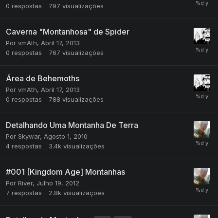
0
respostas
797
visualizações
Caverna "Montanhosa" de Spider
Por
vmAth
,
Abril 17, 2013
0
respostas
767
visualizações
Área de Behemoths
Por
vmAth
,
Abril 17, 2013
0
respostas
788
visualizações
Detalhando Uma Montanha De Terra
Por
Skywar
,
Agosto 1, 2010
4
respostas
3.4k
visualizações
#001 [Kingdom Age] Montanhas
Por
River
,
Julho 19, 2012
7
respostas
2.8k
visualizações