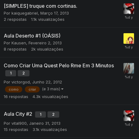
[SIMPLES] truque com cortinas.
Por
kaiquegabriel
,
Março 17, 2013
2
respostas
1.1k
visualizações
Aula Deserto #1 (OÁSIS)
Por
Kausen
,
Fevereiro 2, 2013
8
respostas
2k
visualizações
Como Criar Uma Quest Pelo Rme Em 3 Minutos
1
2
Por
victorgod
,
Junho 22, 2012
(e 3 mais)
como
criar
16
respostas
4.3k
visualizações
Aula City #2
1
2
Por
vital900
,
Janeiro 31, 2013
15
respostas
3.1k
visualizações