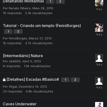
Detalhando Montanhas
1
2
Por
Renato Ribeiro
,
Maio 28, 2010
16
respostas
5.3k
visualizações
Tutorial - Criando um templo (FenixBorges)
1
2
Por
FenixBorges
,
Março 27, 2013
16
respostas
3.7k
visualizações
[Intermediário] Nature
Por
vital900
,
Abril 5, 2013
8
respostas
1.9k
visualizações
[Detalhes] Escadas #Basico#
1
2
Por
Stigal
,
Dezembro 14, 2012
23
respostas
4.8k
visualizações
Caves Underwater