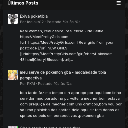
Últimos Posts
Exiva poketibia
Por
leoloko12
·
Postado
%s às %s
Real women, real desire, real close - No Selfie
https://MeetPrettyGirls.com
[url=https://MeetPrettyGirls.com] Real girls from your
postcode [/url] NEW GIRLS
[url=https://MeetPrettyGirls.com/girl/cheryl-blossom-
48.html]Cheryl Blossom[/url]...
meu serve de pokemon gba - modaledade tibia
perspectiva.
Por
PKM
·
Postado
%s às %s
boa tarde faz mo tempo q n apareço por aqui bom tinha
servidor meu parado no pc voltei a mecher bom estava
com preguiça de mecher com uns graficos,bom vou por
so uma palhinha das sprites dele aqui clr tem donos as
sprites so pois em perspectivas ,pokemon gba.