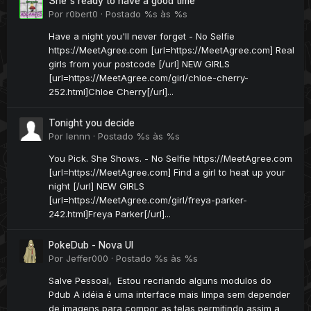
She's ready to have a good time
Por
r0bert0
·
Postado
%s às %s
Have a night you'll never forget - No Selfie
https://MeetAgree.com [url=https://MeetAgree.com] Real
girls from your postcode [/url] NEW GIRLS
[url=https://MeetAgree.com/girl/chloe-cherry-
252.html]Chloe Cherry[/url]...
Tonight you decide
Por
lennn
·
Postado
%s às %s
You Pick. She Shows. - No Selfie https://MeetAgree.com
[url=https://MeetAgree.com] Find a girl to heat up your
night [/url] NEW GIRLS
[url=https://MeetAgree.com/girl/freya-parker-
242.html]Freya Parker[/url]...
PokeDub - Nova UI
Por
Jeffer000
·
Postado
%s às %s
Salve Pessoal, Estou recriando alguns modulos do
Pdub A idéia é uma interface mais limpa sem depender
de imagens para compor as telas permitindo assim a