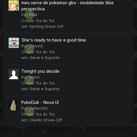
meu serve de pokemon gba - modaledade tibia
perspectiva.
0
Por
PKM
Criado
%s às %s
em:
Spriting Show-Off
She's ready to have a good time
Por
r0bert0
0
Criado
%s às %s
em:
Geral e Suporte
Tonight you decide
Por
lennn
0
Criado
%s às %s
em:
Geral e Suporte
PokeDub - Nova UI
Por
Jeffer000
0
Criado
%s às %s
em:
Clients Show-Off