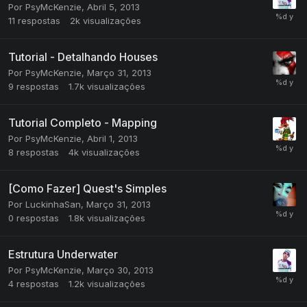
Por
PsyMcKenzie
,
Abril 5, 2013
11
respostas
2k
visualizações
Tutorial - Detalhando Houses
Por
PsyMcKenzie
,
Março 31, 2013
9
respostas
1.7k
visualizações
Tutorial Completo - Mapping
Por
PsyMcKenzie
,
Abril 1, 2013
8
respostas
4k
visualizações
[Como Fazer] Quest's Simples
Por
LuckinhaSan
,
Março 31, 2013
0
respostas
1.8k
visualizações
Estrutura Underwater
Por
PsyMcKenzie
,
Março 30, 2013
4
respostas
1.2k
visualizações