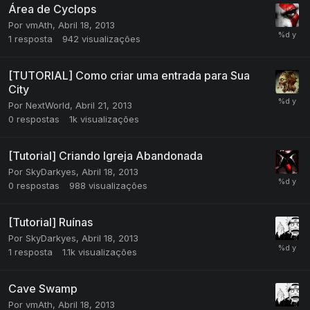
Área de Cyclops
Por
vmAth
,
Abril 18, 2013
1
resposta
942
visualizações
[TUTORIAL] Como criar uma entrada para Sua
City
Por
NextWorld
,
Abril 21, 2013
0
respostas
1k
visualizações
[Tutorial] Criando Igreja Abandonada
Por
SkyDarkyes
,
Abril 18, 2013
0
respostas
988
visualizações
[Tutorial] Ruínas
Por
SkyDarkyes
,
Abril 18, 2013
1
resposta
1.1k
visualizações
Cave Swamp
Por
vmAth
,
Abril 18, 2013