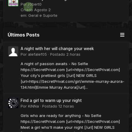
Por
r0bert0
0
Criado
Agosto 2
em:
Geral e Suporte
Últimos Posts
A night with her will change your week
Por
alefalef05
·
Postado
2 horas
A night of passion awaits - No Selfie
https://SecretPrivat.com [url=https://SecretPrivat.com]
Your city's prettiest girls [/url] NEW GIRLS
[url=https://SecretPrivat.com/girl/emmie-murray-aurora-
134.html]Emmie Murray Aurora[/url]...
Find a girl to warm up your night
Por
KiNNa
·
Postado
12 horas
Girls who are ready for anything - No Selfie
https://SecretPrivat.com [url=https://SecretPrivat.com]
Meet a girl who'll make your night [/url] NEW GIRLS