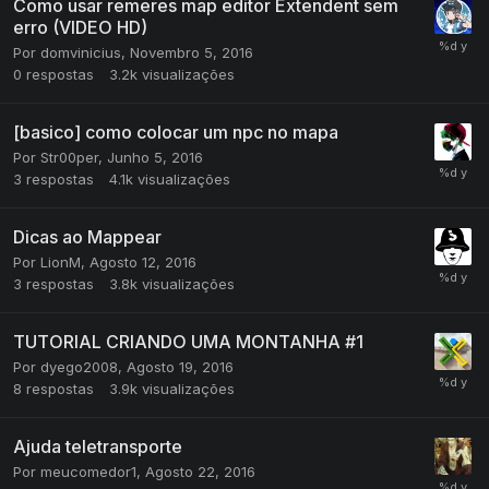
Como usar remeres map editor Extendent sem
erro (VIDEO HD)
Por
domvinicius
,
Novembro 5, 2016
0
respostas
3.2k
visualizações
[basico] como colocar um npc no mapa
Por
Str00per
,
Junho 5, 2016
3
respostas
4.1k
visualizações
Dicas ao Mappear
Por
LionM
,
Agosto 12, 2016
3
respostas
3.8k
visualizações
TUTORIAL CRIANDO UMA MONTANHA #1
Por
dyego2008
,
Agosto 19, 2016
8
respostas
3.9k
visualizações
Ajuda teletransporte
Por
meucomedor1
,
Agosto 22, 2016