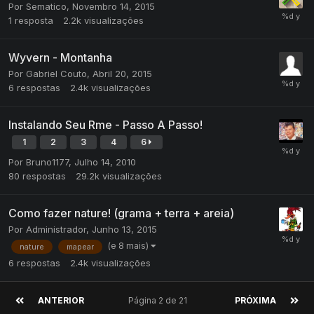
Por
Sematico
,
Novembro 14, 2015
1
resposta
2.2k
visualizações
Wyvern - Montanha
Por
Gabriel Couto
,
Abril 20, 2015
6
respostas
2.4k
visualizações
Instalando Seu Rme - Passo A Passo!
1
2
3
4
6
Por
Bruno1177
,
Julho 14, 2010
80
respostas
29.2k
visualizações
Como fazer nature! (grama + terra + areia)
Por
Administrador
,
Junho 13, 2015
(e 8 mais)
nature
mapear
6
respostas
2.4k
visualizações
ANTERIOR
Página 2 de 21
PRÓXIMA