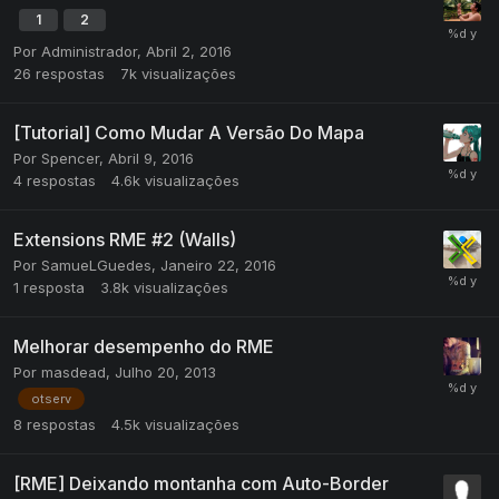
1
2
Por
Administrador
,
Abril 2, 2016
26
respostas
7k
visualizações
[Tutorial] Como Mudar A Versão Do Mapa
Por
Spencer
,
Abril 9, 2016
4
respostas
4.6k
visualizações
Extensions RME #2 (Walls)
Por
SamueLGuedes
,
Janeiro 22, 2016
1
resposta
3.8k
visualizações
Melhorar desempenho do RME
Por
masdead
,
Julho 20, 2013
otserv
8
respostas
4.5k
visualizações
[RME] Deixando montanha com Auto-Border