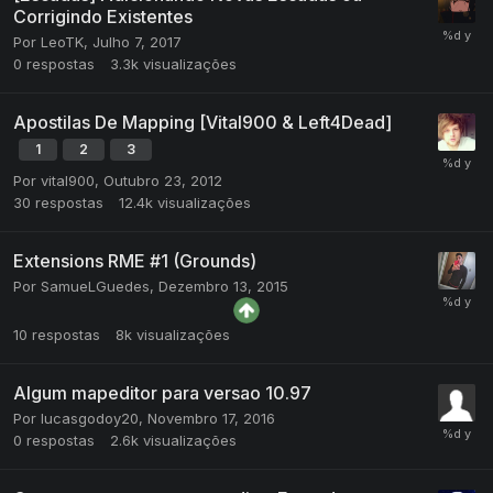
Corrigindo Existentes
Por
LeoTK
,
Julho 7, 2017
0
respostas
3.3k
visualizações
Apostilas De Mapping [Vital900 & Left4Dead]
1
2
3
Por
vital900
,
Outubro 23, 2012
30
respostas
12.4k
visualizações
Extensions RME #1 (Grounds)
Por
SamueLGuedes
,
Dezembro 13, 2015
10
respostas
8k
visualizações
Algum mapeditor para versao 10.97
Por
lucasgodoy20
,
Novembro 17, 2016
0
respostas
2.6k
visualizações