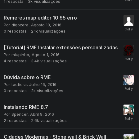
1
resposta
3k
visualizações
Remeres map editor 10.95 erro
Por
digozera
,
Agosto 18, 2016
0
respostas
2.1k
visualizações
[Tutorial] RME Instalar extensões personalizadas
Por
miupinho
,
Agosto 1, 2016
4
respostas
3.4k
visualizações
Dúvida sobre o RME
Por
tecfiora
,
Julho 16, 2016
0
respostas
2k
visualizações
Instalando RME 8.7
Por
Spencer
,
Abril 9, 2016
2
respostas
2.6k
visualizações
Cidades Modernas - Stone wall & Brick Wall