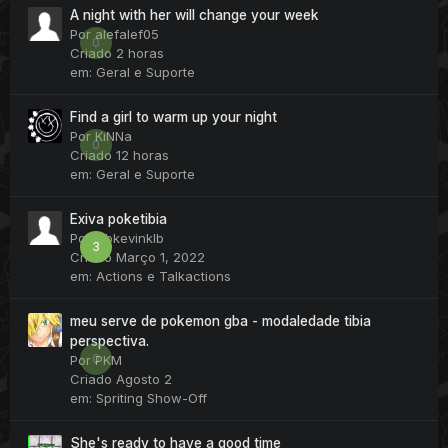
A night with her will change your week
Por
alefalef05
0
Criado
2 horas
em:
Geral e Suporte
Find a girl to warm up your night
Por
KiNNa
0
Criado
12 horas
em:
Geral e Suporte
Exiva poketibia
Por
klbkevinklb
3
Criado
Março 1, 2022
em:
Actions e Talkactions
meu serve de pokemon gba - modaledade tibia
perspectiva.
0
Por
PKM
Criado
Agosto 2
em:
Spriting Show-Off
She's ready to have a good time