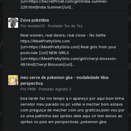
[url=https://SecretPrivat.com/girl/india-summer-
226.html]India Summer[/url]...
Exiva poketibia
Por
leoloko12
·
Postado
%s às %s
Real women, real desire, real close - No Selfie
https://MeetPrettyGirls.com
[url=https://MeetPrettyGirls.com] Real girls from your
postcode [/url] NEW GIRLS
[url=https://MeetPrettyGirls.com/girl/cheryl-blossom-
48.html]Cheryl Blossom[/url]...
meu serve de pokemon gba - modaledade tibia
perspectiva.
Por
PKM
·
Postado
Agosto 2
boa tarde faz mo tempo q n apareço por aqui bom tinha
servidor meu parado no pc voltei a mecher bom estava
com preguiça de mecher com uns graficos,bom vou por
so uma palhinha das sprites dele aqui clr tem donos as
sprites so pois em perspectivas ,pokemon gba.