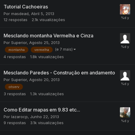
Tutorial Cachoeiras
Por
masdead
,
Abril 5, 2013
12
respostas
2.1k
visualizações
Mesclando montanha Vermelha e Cinza
Por
Superior
,
Agosto 25, 2013
(e 7 mais)
montanha
vermelha
4
respostas
1.8k
visualizações
Mesclando Paredes - Construção em andamento
Por
Superior
,
Agosto 20, 2013
otserv
3
respostas
1.3k
visualizações
Como Editar mapas em 9.83 etc...
Por
lazarocp
,
Junho 22, 2013
9
respostas
3.1k
visualizações