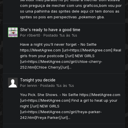
com preguiça de mecher com uns graficos,bom vou por
so uma palhinha das sprites dele aqui clr tem donos as
sprites so pois em perspectivas ,pokemon gba.
She's ready to have a good time
Por
r0bert0
·
Postado
%s às %s
Have a night you'll never forget - No Selfie
https://MeetAgree.com [url=https://MeetAgree.com] Real
girls from your postcode [/url] NEW GIRLS
[url=https://MeetAgree.com/girl/chloe-cherry-
252.html]Chloe Cherry[/url]...
Tonight you decide
Por
lennn
·
Postado
%s às %s
You Pick. She Shows. - No Selfie https://MeetAgree.com
[url=https://MeetAgree.com] Find a girl to heat up your
night [/url] NEW GIRLS
[url=https://MeetAgree.com/girl/freya-parker-
242.html]Freya Parker[/url]...