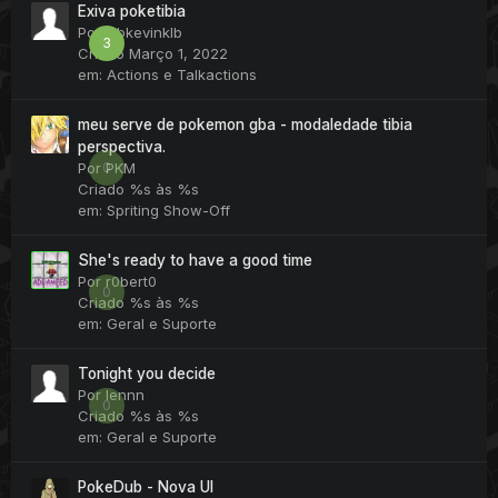
Exiva poketibia
Por
klbkevinklb
3
Criado
Março 1, 2022
em:
Actions e Talkactions
meu serve de pokemon gba - modaledade tibia
perspectiva.
0
Por
PKM
Criado
%s às %s
em:
Spriting Show-Off
She's ready to have a good time
Por
r0bert0
0
Criado
%s às %s
em:
Geral e Suporte
Tonight you decide
Por
lennn
0
Criado
%s às %s
em:
Geral e Suporte
PokeDub - Nova UI