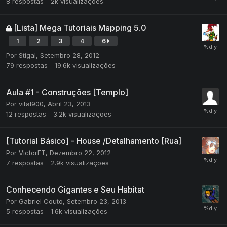
8
respostas
2k
visualizações
[Lista] Mega Tutoriais Mapping 5.0
1
2
3
4
6
Por
Stigal
,
Setembro 28, 2012
79
respostas
19.6k
visualizações
Aula #1 - Construções [Templo]
Por
vital900
,
Abril 23, 2013
12
respostas
3.2k
visualizações
[Tutorial Básico] - House /Detalhamento [Rua]
Por
VictorFT
,
Dezembro 22, 2012
7
respostas
2.9k
visualizações
Conhecendo Gigantes e Seu Habitat
Por
Gabriel Couto
,
Setembro 23, 2013
5
respostas
1.6k
visualizações