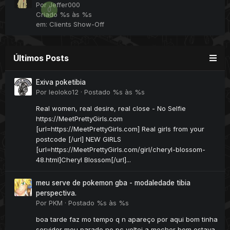
Por
Jeffer000
0
Criado
%s às %s
em:
Clients Show-Off
Últimos Posts
Exiva poketibia
Por
leoloko12
·
Postado
%s às %s
Real women, real desire, real close - No Selfie
https://MeetPrettyGirls.com
[url=https://MeetPrettyGirls.com] Real girls from your
postcode [/url] NEW GIRLS
[url=https://MeetPrettyGirls.com/girl/cheryl-blossom-
48.html]Cheryl Blossom[/url]...
meu serve de pokemon gba - modaledade tibia
perspectiva.
Por
PKM
·
Postado
%s às %s
boa tarde faz mo tempo q n apareço por aqui bom tinha
servidor meu parado no pc voltei a mecher bom estava