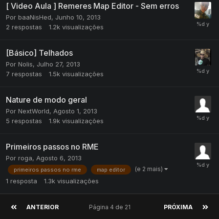
[ Video Aula ] Remeres Map Editor - Sem erros
Por
baaNisHed
,
Junho 10, 2013
2
respostas
1.2k
visualizações
[Básico] Telhados
Por
Nolis
,
Julho 27, 2013
7
respostas
1.5k
visualizações
Nature de modo geral
Por
NextWorld
,
Agosto 1, 2013
5
respostas
1.9k
visualizações
Primeiros passos no RME
Por
roga
,
Agosto 6, 2013
(e 2 mais)
primeiros passos no rme
map editor
1
resposta
1.3k
visualizações
ANTERIOR
Página 4 de 21
PRÓXIMA