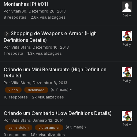
Montanhas [Pt.#01]
Por
vital900
,
Dezembro 26, 2013
8
respostas
2.6k
visualizações
Shopping de Weapons e Armor (High
Definitions Details)
Por
ViitalStars
,
Dezembro 10, 2013
1
resposta
1.3k
visualizações
Criando um Mini Restaurante (High Definition
Details)
Por
ViitalStars
,
Dezembro 8, 2013
(e 7 mais)
video
detalhado
10
respostas
2k
visualizações
Criando um Cemitério (Low Definitions Details)
Por
ViitalStars
,
Janeiro 12, 2014
(e 5 mais)
game vision
victor amaral
9
respostas
1.8k
visualizações