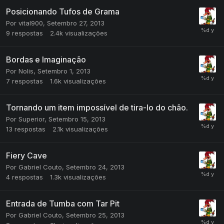
Posicionando Tufos de Grama
Por
vital900
,
Setembro 27, 2013
9
respostas
2.4k
visualizações
Bordas e Imaginação
Por
Nolis
,
Setembro 1, 2013
7
respostas
1.6k
visualizações
Tornando um item impossível de tira-lo do chão.
Por
Superior
,
Setembro 15, 2013
13
respostas
2.1k
visualizações
Fiery Cave
Por
Gabriel Couto
,
Setembro 24, 2013
4
respostas
1.3k
visualizações
Entrada de Tumba com Tar Pit
Por
Gabriel Couto
,
Setembro 25, 2013