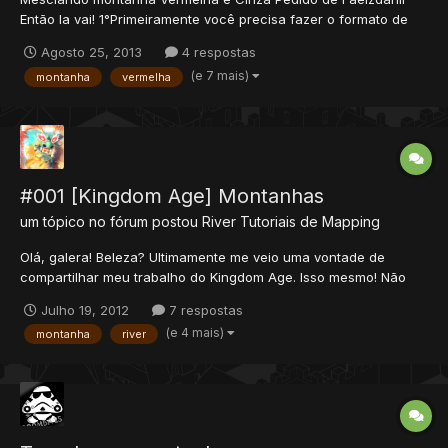
Então la vai! 1°Primeiramente você precisa fazer o formato de
sua montanha, mais isto pode variar de acordo com qual tipo de
Agosto 25, 2013
4 respostas
montanha for utilizar, no caso, eu utilizei a cinza como inicial,
(e 7 mais)
montanha
vermelha
então utilizei os ID's : 4826, 4827 e 877...
#001 [Kingdom Age] Montanhas
um tópico no fórum postou
River
Tutoriais de Mapping
Olá, galera! Beleza? Ultimamente me veio uma vontade de
compartilhar meu trabalho do Kingdom Age. Isso mesmo! Não
vou postar o KA para download, obviamente, mas muito melhor
Julho 19, 2012
7 respostas
que isso: aos poucos vou ensinando a como desenvolver um
(e 4 mais)
montanha
river
projeto, estritamente na área de desenvolvimento de mapas, à
nível...