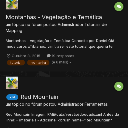
Montanhas - Vegetação e Temática
um tópico no fórum postou
Administrador
Tutoriais de
Mapping
Montanhas - Vegetação e Temática Conceito por Daniel Olá
meus caros xTibianos, vim trazer este tutorial que queria ter
criado a muito tempo atrás. Bom, decidi finalmente retirar um
Outubro 8, 2015
19 respostas
tempo para me dedicar a seção e trazer uns conteúdos
(e 6 mais)
tutorial
montanha
bacanas para vocês. Este tutorial, no que se propõe o tema,...
Red Mountain
xml
um tópico no fórum postou
Administrador
Ferramentas
Red Mountain Imagem: RME/data/versão/doodads.xml Antes da
linha: </materials> Adicione: <brush name="Red Mountain"
type="ground" server_lookid="7989" z-order="9900"> <item