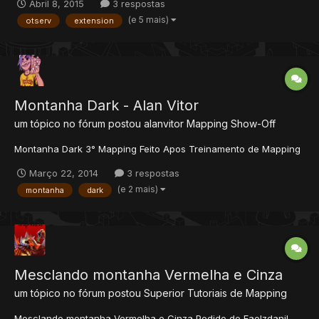
Abril 8, 2015
3 respostas
id="8133" chance="1"/> <border align="outer...
(e 5 mais)
otserv
extension
Montanha Dark - Alan Vitor
um tópico no fórum postou
alanvitor
Mapping Show-Off
Montanha Dark 3° Mapping Feito Apos Treinamento de Mapping
Março 22, 2014
3 respostas
(e 2 mais)
montanha
dark
Mesclando montanha Vermelha e Cinza
um tópico no fórum postou
Superior
Tutoriais de Mapping
Mesclando montanha Vermelha e Cinza Pedido de Faelzdanil