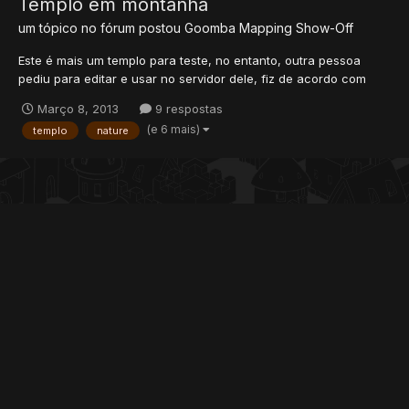
Templo em montanha
um tópico no fórum postou
Goomba
Mapping Show-Off
Este é mais um templo para teste, no entanto, outra pessoa
pediu para editar e usar no servidor dele, fiz de acordo com
que ele pediu e também a pedido dele, não vou mostrar o
Março 8, 2013
9 respostas
"segundo piso". Além da ponte, a area onde está o banco com
(e 6 mais)
templo
nature
a fonte ainda não está decidida, se quiserem opinar,...