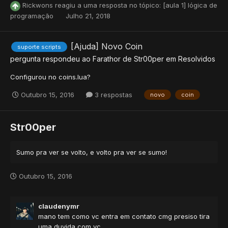
Rickwons
reagiu a uma resposta no tópico:
[aula 1] lógica de
programação
Julho 21, 2018
[Ajuda] Novo Coin
suporte scripts
pergunta respondeu ao
Farathor
de
Str00per
em
Resolvidos
Configurou no coins.lua?
Outubro 15, 2016
3 respostas
novo
coin
Str00per
Sumo pra ver se volto, e volto pra ver se sumo!
Outubro 15, 2016
claudenymr
mano tem como vc entra em contato cmg presiso tira
uma duvida com vc