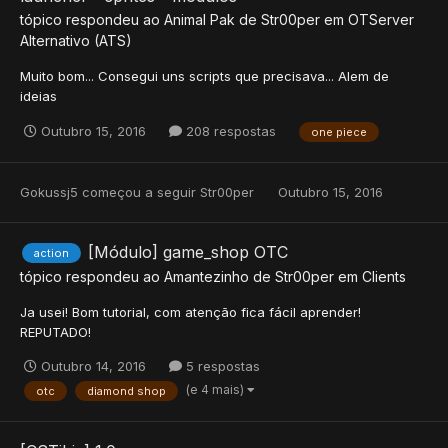
tópico respondeu ao
Animal Pak
de
Str00per
em
OTServer
Alternativo (ATS)
Muito bom... Consegui uns scripts que precisava... Alem de
ideias
Outubro 15, 2016
208 respostas
one piece
Gokussj5
começou a seguir
Str00per
Outubro 15, 2016
[Módulo] game_shop OTC
action
tópico respondeu ao
Amantezinho
de
Str00per
em
Clients
Ja usei! Bom tutorial, com atenção fica fácil aprender!
REPUTADO!
Outubro 14, 2016
5 respostas
(e 4 mais)
otc
diamond shop