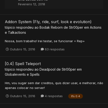
Fevereiro 12, 2018
Addon System (Fly, ride, surf, look e evolution)
tópico respondeu ao
Bodak Reborn
de
Str00per
em
Actions
e Talkactions
Nossa, bom trabalho! Irei testar, se funcionar = Rep+
Outubro 15, 2016
63 respostas
[0.4] Spell Teleport
tópico respondeu ao
Deadpool
de
Str00per
em
Globalevents e Spells
Hm, vou sugar sem dar creditos, quis dizer usar, e melhorar, não
apenas colocar no server!
Outubro 15, 2016
4 respostas
tfs 0.4