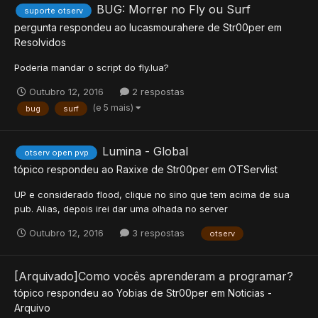
BUG: Morrer no Fly ou Surf
suporte otserv
pergunta respondeu ao
lucasmourahere
de
Str00per
em
Resolvidos
Poderia mandar o script do fly.lua?
Outubro 12, 2016
2 respostas
(e 5 mais)
bug
surf
Lumina - Global
otserv open pvp
tópico respondeu ao
Raxixe
de
Str00per
em
OTServlist
UP e considerado flood, clique no sino que tem acima de sua
pub. Alias, depois irei dar uma olhada no server
Outubro 12, 2016
3 respostas
otserv
[Arquivado]Como vocês aprenderam a programar?
tópico respondeu ao
Yobias
de
Str00per
em
Noticias -
Arquivo