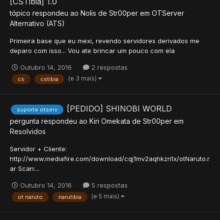
[CSTibia] 1.0
tópico respondeu ao
Nolis
de
Str00per
em
OTServer
Alternativo (ATS)
Primeira base que eu mexi, revendo servidores derivados me
deparo com isso... Vou ate brincar um pouco com ela
Outubro 14, 2016
2 respostas
(e 3 mais)
cs
cstibia
[PEDIDO] SHINOBI WORLD
suporte otserv
pergunta respondeu ao
Kiri Omekata
de
Str00per
em
Resolvidos
Servidor + Cliente:
http://www.mediafire.com/download/cqj1mv2aqhkzn1x/otNaruto.r
ar Scan:...
Outubro 14, 2016
5 respostas
(e 5 mais)
ot naruto
narutibia