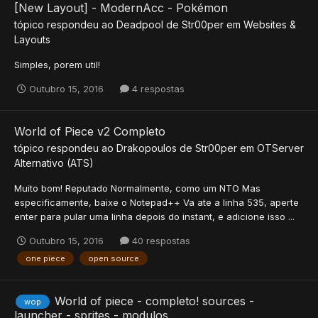
[New Layout] - ModernAcc - Pokémon
tópico respondeu ao
Deadpool
de
Str00per
em
Websites &
Layouts
Simples, porem util!
Outubro 15, 2016
4 respostas
World of Piece v2 Completo
tópico respondeu ao
Drakopoulos
de
Str00per
em
OTServer
Alternativo (ATS)
Muito bom! Reputado Normalmente, como um NTO Mas
especificamente, baixe o Notepad++ Va ate a linha 535, aperte
enter para pular uma linha depois do instant, e adicione isso ...
Outubro 15, 2016
40 respostas
one piece
open source
World of piece - completo! sources -
wop
launcher - sprites - modulos