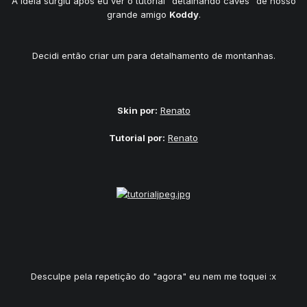
A idéia surgiu após eu ver o tutorial "detalhando caves" de nosso
grande amigo
Koddy
.
Decidi então criar um para detalhamento de montanhas.
Skin por:
Renato
Tutorial por:
Renato
Desculpe pela repetição do "agora" eu nem me toquei :x