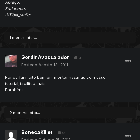
Abraço.
Furlanetto.
:XTibia_smile:
1 month later...
GordinAvassalador
0
Postado
Agosto 13, 2011
Nunca fui muito bom em montanhas,mas com esse
tutorial,facilitou mais.
Parabéns!
2 months later...
SonecaKiller
0
Postado
Outubro 15, 2011