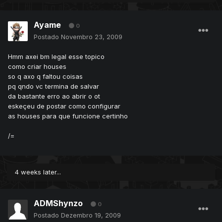
Ayame
0
Postado
Novembro 23, 2009
Hmm axei bm legal esse topico
como criar houses
so q axo q faltou coisas
pq qndo vc termina de salvar
da bastante erro ao abrir o ot
eskeçeu de postar como configurar
as houses para que funcione certinho
/=
4 weeks later...
ADMShynzo
0
Postado
Dezembro 19, 2009