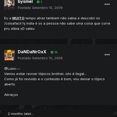
bysmel
1
Postado
Setembro 10, 2009
Eu a
MUITO
tempo atraz tambem não sabia e descobri so
/coisafacil hj india é so a pessoa não sabe uma coisa que corre
pru xtibia xD valeu
DaNDaNrOxX
15
Postado
Setembro 10, 2009
@Luiss~~
Vamos evitar reviver tópicos brother, isto é ilegal...
Como já foi revivido e o conteúdo é bom, vou deixar o tópico
aberto.
Abraços
2 months later...