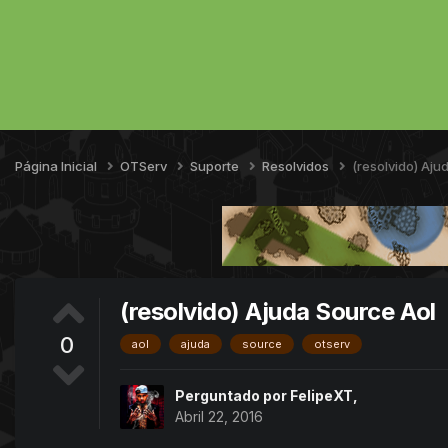
Página Inicial
OTServ
Suporte
Resolvidos
(resolvido) Aju
(resolvido) Ajuda Source Aol
0
aol
ajuda
source
otserv
Perguntado por
FelipeXT
,
Abril 22, 2016