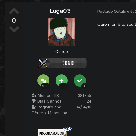
Luga03
Postado
Outubro 6, 
0
Caro membro, seu t
Conde
956
333
3
Member ID:
381755
Dias Ganhos:
24
Registro em:
04/14/15
Gênero:
Masculino