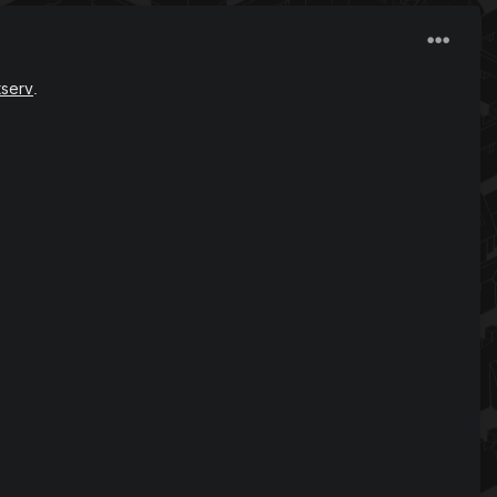
tserv
.