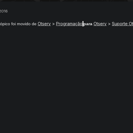
2016
Otserv
>
Programação
Otserv
>
Suporte O
ópico foi movido de
para