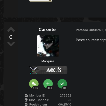
Caronte
Postado
Outubro 6, 
0
Poste source/script
Marquês
1.3k
446
34
Member ID:
279952
Dias Ganhos:
23
Registro em:
09/25/10