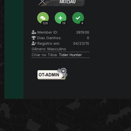
126
19
4
Member ID:
381936
Dias Ganhos:
0
Registro em:
04/23/15
Gênero:
Masculino
Char no Tibia:
Tider Hunter