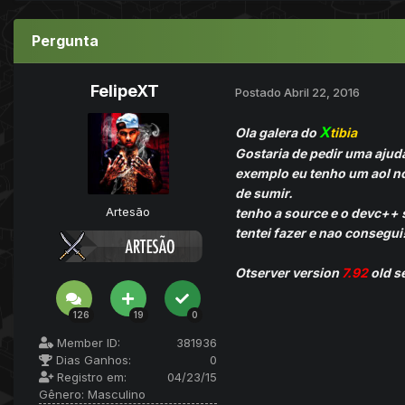
Pergunta
FelipeXT
Postado
Abril 22, 2016
X
Ola galera do
tibia
Gostaria de pedir uma ajud
exemplo eu tenho um aol no
de sumir.
Artesão
tenho a source e o devc++ 
tentei fazer e nao consegui
Otserver version
7.92
old s
126
19
0
Member ID:
381936
Dias Ganhos:
0
Registro em:
04/23/15
Gênero:
Masculino