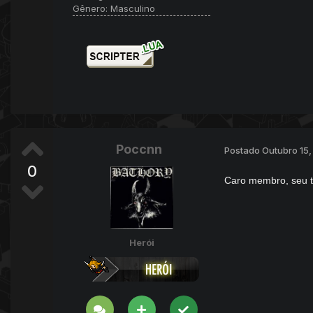
Gênero:
Masculino
Poccnn
Postado
Outubro 15,
0
Caro membro, seu t
Herói