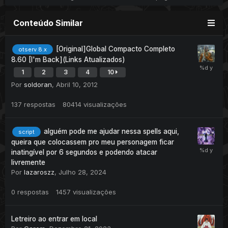
Conteúdo Similar
[Original]Global Compacto Completo
otserv 8.x
8.60 [I'm Back](Links Atualizados)
1
2
3
4
10
Por
soldoran
,
Abril 10, 2012
137
respostas
80414
visualizações
alguém pode me ajudar nessa spells aqui,
script
queira que colocassem pro meu personagem ficar
inatingível por 6 segundos e podendo atacar
livremente
Por
lazaroszz
,
Julho 28, 2024
0
respostas
1457
visualizações
Letreiro ao entrar em local