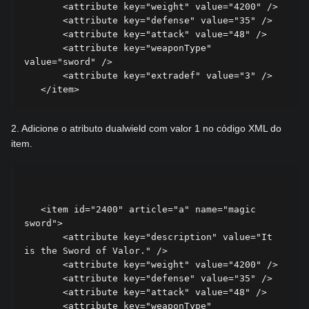
       <attribute key="weight" value="4200" />

       <attribute key="defense" value="35" />

       <attribute key="attack" value="48" />

       <attribute key="weaponType" 
value="sword" />

       <attribute key="extradef" value="3" />

2. Adicione o atributo dualwield com valor 1 no código XML do
item.
   <item id="2400" article="a" name="magic 
sword">

       <attribute key="description" value="It 
is the Sword of Valor." />

       <attribute key="weight" value="4200" />

       <attribute key="defense" value="35" />

       <attribute key="attack" value="48" />

       <attribute key="weaponType" 