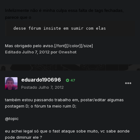
Infelizmente não é minha culpa essa falta de tags fechadas,
parece que o
 desse fórum insiste em sumir com elas
Mas obrigado pelo aviso.[/font][/color][/size]
Editado
Julho 7, 2012
por Oneshot
eduardo190696
47
Postado
Julho 7, 2012
também estou passando trabalho em, postar/editar algumas
postagem D; o fórum ta meio ruim D;
@topic
eu achei legal só que o fast ataque sobe muito, vc sabe aonde
pode diminuir ele ?