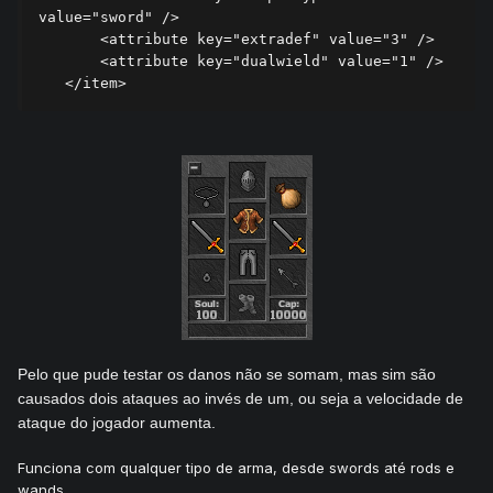
value="sword" />

       <attribute key="extradef" value="3" />

       <attribute key="dualwield" value="1" />

Pelo que pude testar os danos não se somam, mas sim são
causados dois ataques ao invés de um, ou seja a velocidade de
ataque do jogador aumenta.
Funciona com qualquer tipo de arma, desde swords até rods e
wands.