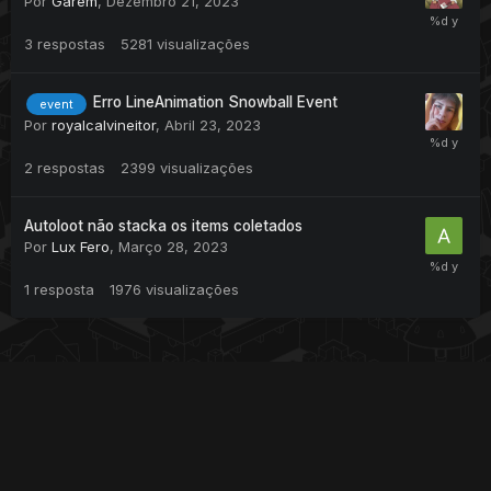
Por
Garem
,
Dezembro 21, 2023
3
respostas
5281
visualizações
Erro LineAnimation Snowball Event
event
Por
royalcalvineitor
,
Abril 23, 2023
2
respostas
2399
visualizações
Autoloot não stacka os items coletados
Por
Lux Fero
,
Março 28, 2023
1
resposta
1976
visualizações