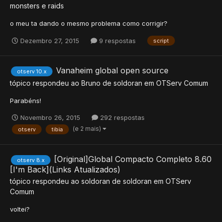
monsters e raids
o meu ta dando o mesmo problema como corrigir?
Dezembro 27, 2015
9 respostas
script
Vanaheim global open source
otserv 10.x
tópico respondeu ao
Bruno
de
soldoran
em
OTServ Comum
Parabéns!
Novembro 26, 2015
292 respostas
(e 2 mais)
otserv
tibia
[Original]Global Compacto Completo 8.60
otserv 8.x
[I'm Back](Links Atualizados)
tópico respondeu ao
soldoran
de
soldoran
em
OTServ
Comum
voltei?