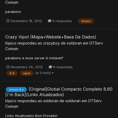
Comum
parabens
Dezembro 18, 2012
5 respostas
otserv
Crazy Vipot (Mapa+Website+Basa De Dados)
tópico respondeu ao
crazyboy
de
soldoran
em
OTServ
Comum
parabens e esse server é instavel?
Novembro 26, 2012
8 respostas
(e 3 mais)
8.6
vipot
[Original]Global Compacto Completo 8.60
otserv 8.x
[I'm Back](Links Atualizados)
tópico respondeu ao
soldoran
de
soldoran
em
OTServ
Comum
Links Atualizados Bom Proveito!