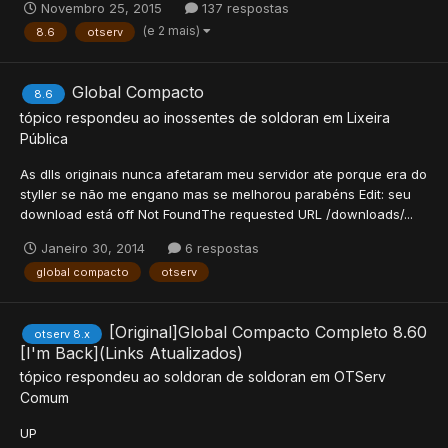
Novembro 25, 2015
137 respostas
(e 2 mais)
8.6
otserv
Global Compacto
8.6
tópico respondeu ao
inossentes
de
soldoran
em
Lixeira
Pública
As dlls originais nunca afetaram meu servidor ate porque era do
styller se não me engano mas se melhorou parabéns Edit: seu
download está off Not FoundThe requested URL /downloads/...
Janeiro 30, 2014
6 respostas
global compacto
otserv
[Original]Global Compacto Completo 8.60
otserv 8.x
[I'm Back](Links Atualizados)
tópico respondeu ao
soldoran
de
soldoran
em
OTServ
Comum
UP