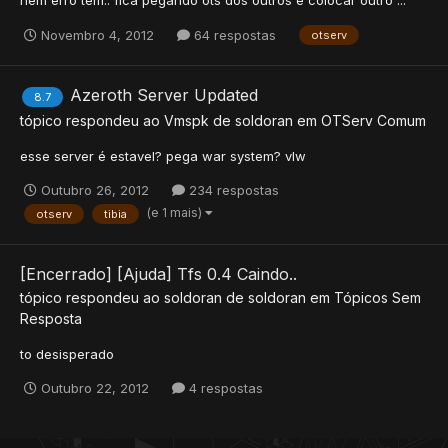
Novembro 4, 2012
64 respostas
otserv
Azeroth Server Updated
8.7
tópico respondeu ao
Vmspk
de
soldoran
em
OTServ Comum
esse server é estavel? pega war system? vlw
Outubro 26, 2012
234 respostas
(e 1 mais)
otserv
tibia
[Encerrado] [Ajuda] Tfs 0.4 Caindo..
tópico respondeu ao
soldoran
de
soldoran
em
Tópicos Sem
Resposta
to desisperado
Outubro 22, 2012
4 respostas