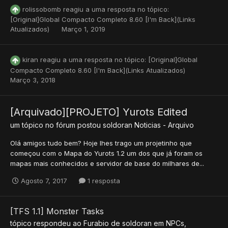
rolissobomb
reagiu a uma resposta no tópico:
[Original]Global Compacto Completo 8.60 [I'm Back](Links
Atualizados)
Março 1, 2019
kiran
reagiu a uma resposta no tópico:
[Original]Global
Compacto Completo 8.60 [I'm Back](Links Atualizados)
Março 3, 2018
[Arquivado][PROJETO] Yurots Edited
um tópico no fórum postou
soldoran
Noticias - Arquivo
Olá amigos tudo bem? Hoje lhes trago um projetinho que
começou com o Mapa do Yurots 1.2 um dos que já foram os
mapas mais conhecidos e servidor de base do milhares de...
Agosto 7, 2017
1 resposta
[TFS 1.1] Monster Tasks
tópico respondeu ao
Furabio
de
soldoran
em
NPCs,