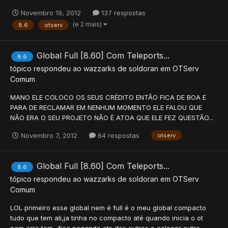
Novembro 19, 2012
137 respostas
(e 2 mais)
8.6
otserv
Global Full [8.60] Com Teleports...
8.6
tópico respondeu ao
wazzarks
de
soldoran
em
OTServ
Comum
MANO ELE COLOCO OS SEUS CRÈDITO ENTÂO FICA DE BOA E
PARA DE RECLAMAR EM NENHUM MOMENTO ELE FALOU QUE
NÂO ERA O SEU PROJETO NÂO È ATOA QUE ELE FEZ QUESTÂO...
Novembro 7, 2012
64 respostas
otserv
Global Full [8.60] Com Teleports...
8.6
tópico respondeu ao
wazzarks
de
soldoran
em
OTServ
Comum
LOL primeiro esse global nem é full é o meu global compacto
tudo que tem ali,ja tinha no compacto até quando inicia o ot
nem erro tem.. fica pegando ots dos outros e colocar outro ...