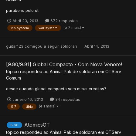
parabens pelo ot
Abril 23, 2013
672 respostas
(e 7 mais)
vip system
war system
guitar123
começou a seguir
soldoran
Abril 14, 2013
[9.80/9.81] Global Compacto - Com Nova Venore!
tópico respondeu ao
Animal Pak
de
soldoran
em
OTServ
Comum
desde quando global compacto sem meus creditos?
Janeiro 16, 2013
34 respostas
(e 1 mais)
9.7
tibia
AtomicsOT
8.60
tópico respondeu ao
Animal Pak
de
soldoran
em
OTServ