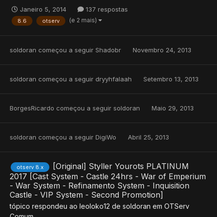
Janeiro 5, 2014
137 respostas
(e 2 mais)
8.6
otserv
soldoran
começou a seguir
Shadobr
Novembro 24, 2013
soldoran
começou a seguir
dryyhfalaah
Setembro 13, 2013
BorgesRicardo
começou a seguir
soldoran
Maio 29, 2013
soldoran
começou a seguir
DigiWo
Abril 25, 2013
[Original] Styller Yourots PLATINUM
otserv 8.x
2017 [Cast System - Castle 24hrs - War of Emperium
- War System - Refinamento System - Inquisition
Castle - VIP System - Second Promotion]
tópico respondeu ao
leoloko12
de
soldoran
em
OTServ
Comum