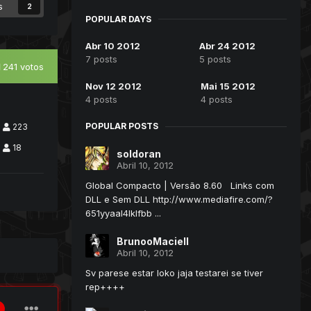
s
2
POPULAR DAYS
Abr 10 2012
Abr 24 2012
7 posts
5 posts
241 votos
Nov 12 2012
Mai 15 2012
4 posts
4 posts
POPULAR POSTS
223
18
soldoran
Abril 10, 2012
Global Compacto | Versão 8.60 Links com
DLL e Sem DLL http://www.mediafire.com/?
651yyaal4lklfbb ...
BrunooMaciell
Abril 10, 2012
Sv parese estar loko jaja testarei se tiver
rep++++