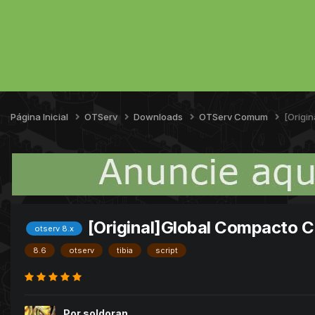
Página Inicial
OTServ
Downloads
OTServ Comum
[Origi
[Original]Global Compacto C
otserv 8.x
8.6
otserv
tibia
script
Por
soldoran