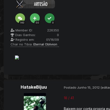
140
50
0
Member ID:
226350
Dias Ganhos:
0
Registro em:
01/16/09
Char no Tibia:
Eternal Oblivion
HatakeBijuu
Postado
Junho 15, 2012
(edita
18 / 41
Baixem por conta propria eu 