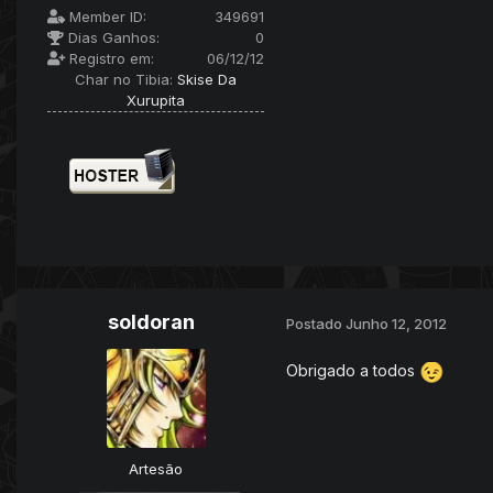
Member ID:
349691
Dias Ganhos:
0
Registro em:
06/12/12
Char no Tibia:
Skise Da
Xurupita
soldoran
Postado
Junho 12, 2012
Obrigado a todos
Artesão