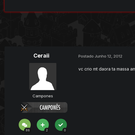
Ceraii
Postado
Junho 12, 2012
vc crio mt daora ta massa 
Campones
86
2
0