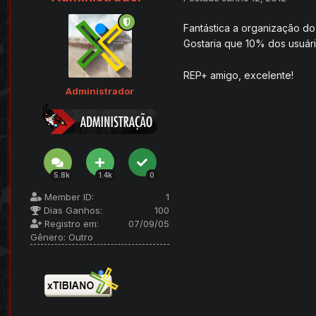
Fantástica a organização do
Gostaria que 10% dos usuário
REP+ amigo, excelente!
Administrador
5.8k
1.4k
0
Member ID:
1
Dias Ganhos:
100
Registro em:
07/09/05
Gênero:
Outro