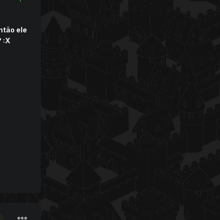
ntão ele
 :X