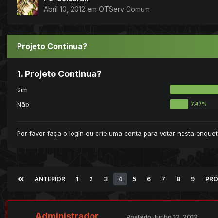
Abril 10, 2012
em
OTServ Comum
Projeto Continua?
1. Projeto Continua?
Sim
Não
Por favor
faça o login
ou
crie uma conta
para votar nesta enquet
ANTERIOR
1
2
3
4
5
6
7
8
9
PRÓ
Administrador
Postado
Junho 12, 2012