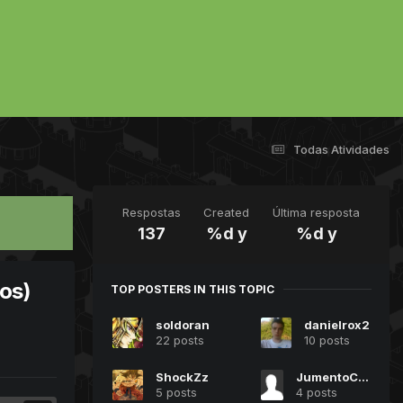
Todas Atividades
Respostas
Created
Última resposta
137
%d y
%d y
os)
TOP POSTERS IN THIS TOPIC
soldoran
danielrox2
22 posts
10 posts
ShockZz
JumentoCuzaum
5 posts
4 posts