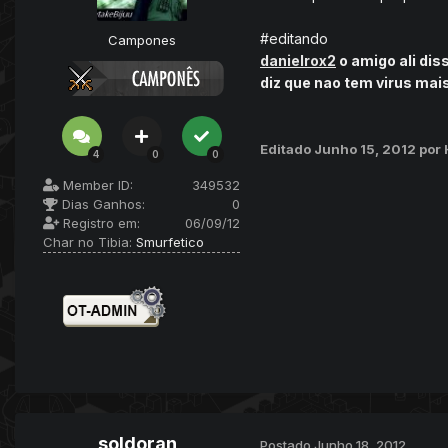
#editando
Campones
danielrox2
o amigo ali dis
diz que nao tem virus mais
Editado
Junho 15, 2012
por 
4
0
0
Member ID:
349532
Dias Ganhos:
0
Registro em:
06/09/12
Char no Tibia:
Smurfetico
soldoran
Postado
Junho 18, 2012