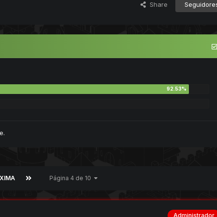
Share
Seguidore
e.
XIMA
Página 4 de 10
Administrador