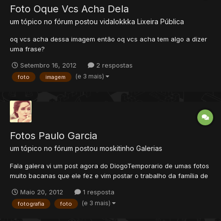
Foto Oque Vcs Acha Dela
um tópico no fórum postou
vidalokkka
Lixeira Pública
oq vcs acha dessa imagem então oq vcs acha tem algo a dizer
uma frase?
Setembro 16, 2012
2 respostas
(e 3 mais)
foto
imagem
Fotos Paulo Garcia
um tópico no fórum postou
moskitinho
Galerias
Fala galera vi um post agora do DiogoTemporario de umas fotos
muito bacanas que ele fez e vim postar o trabalho da família de
novo Dessa vez algumas fotos que meu pai tirou. A qualidade ta
Maio 20, 2012
1 resposta
um pouco baixa porque peguei do Face dele.
(e 3 mais)
fotografia
foto