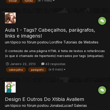
(e 7 mais)
trocar
fundo
Aula 1 - Tags? Cabeçalhos, parágrafos,
links e imagens!
um tópico no fórum postou
Lordfire
Tutoriais de Websites
O conteúdo de uma página HTML é feita de textos e referências
(o que é chamado de hipertexto) marcados por tags (etiquetas).
As etiquetas são o que fazem o HTML ser mais do que apenas
Janeiro 22, 2013
43 respostas
texto corrido. Uma tag tem a seguinte estrutura: <abre
(e 6 mais)
cabeçalho
parágrafo
tag>conteúdo</fecha tag> Isso é um elemento, o conjunto i...
Design E Outros Do Xtibia Avaliem
um tópico no fórum postou
JonatasLucasf
Galerias