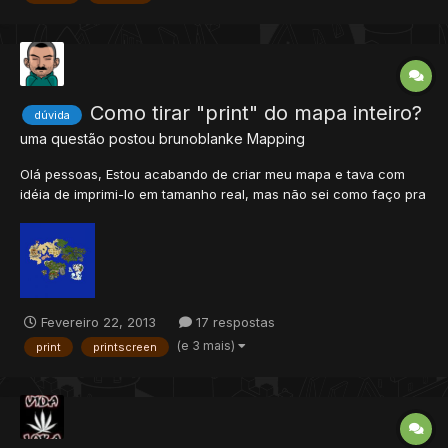
Como tirar "print" do mapa inteiro?
dúvida
uma questão postou
brunoblanke
Mapping
Olá pessoas, Estou acabando de criar meu mapa e tava com
idéia de imprimi-lo em tamanho real, mas não sei como faço pra
tirar um printscreen do mapa inteiro a não ser que seja em um
tamanho muito pequeno =,( Será que isso é possível? alguém
tem alguma idéia??? Desde já agradeço. abraço a...
Fevereiro 22, 2013
17 respostas
(e 3 mais)
print
printscreen