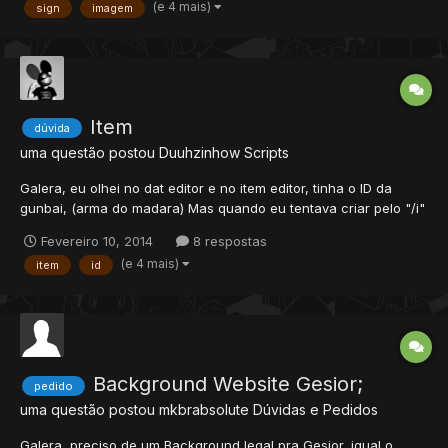
(e 4 mais)
sign
imagem
400 Altura 100 ( tamanho mais usado para Sign ) Como n...
Item
dúvida
uma questão postou
Duuhzinhow
Scripts
Galera, eu olhei no dat editor e no item editor, tinha o ID da
gunbai, (arma do madara) Mas quando eu tentava criar pelo "/i"
usando o ID ele criava uma porta. Como eu ajeito isso?
Fevereiro 10, 2014
8 respostas
(e 4 mais)
item
id
Background Website Gesior;
pedido
uma questão postou
mkbrabsolute
Dúvidas e Pedidos
Galera, preciso de um Background legal pra Gesior, igual o