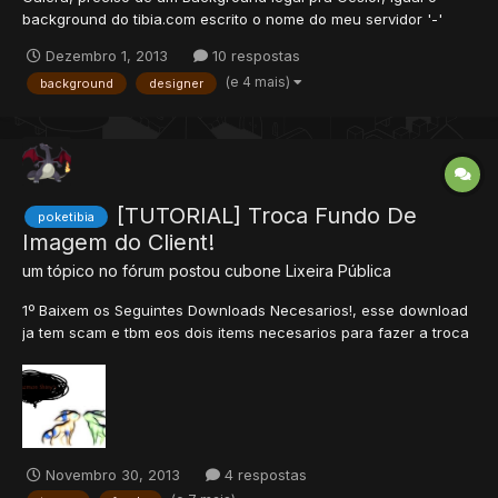
background do tibia.com escrito o nome do meu servidor '-'
Vocês podem escrever nesse ou em um que vocês acharem
Dezembro 1, 2013
10 respostas
legal, próprio ou seja lá como preferirem e acharem que fica
(e 4 mais)
background
designer
mais top ++ =) Escrever: Entre a mulherzinha<...
[TUTORIAL] Troca Fundo De
poketibia
Imagem do Client!
um tópico no fórum postou
cubone
Lixeira Pública
1º Baixem os Seguintes Downloads Necesarios!, esse download
ja tem scam e tbm eos dois items necesarios para fazer a troca
de fundo ! http://www.4shared.c...ic_Ventura.html 1º abra o pic
editor. 2º click em browse, va ate a pasta do seu client!
EXEMPLO : C:\Arquivos de programas\Tibia...
Novembro 30, 2013
4 respostas