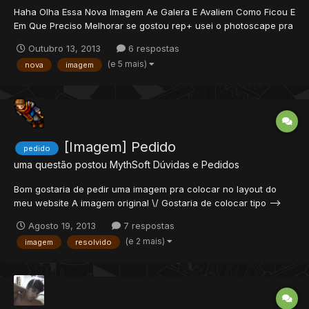
Haha Olha Essa Nova Imagem Ae Galera E Avaliem Como Ficou E
Em Que Preciso Melhorar se gostou rep+ usei o photoscape pra
editar essa imagem se tiver outros programa melhor pra editar
Outubro 13, 2013
6 respostas
coloca link do download pra mim, espero que os design aqui do
(e 5 mais)
nova
imagem
XTIBIA avaliem.
[Imagem] Pedido
pedido
uma questão postou
MythSoft
Dúvidas e Pedidos
Bom gostaria de pedir uma imagem pra colocar no layout do
meu website A imagem original \/ Gostaria de colocar tipo -->
Bem Vindo Vancine Open Tibia Só mudar a escrita Sei...
Agosto 19, 2013
7 respostas
(e 2 mais)
imagem
resolvido