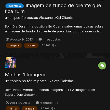
imagem de fundo de cliente que
poketibia
fica ruim
uma questão postou
AlexandreKjd
Clients
Bom Dia Galerinha do xtibia Eu Queria saber umas coisas sobre
a imagem de fundo do cliente de poketibia. ou qual quer outro.
tipo assim eu sei mudar o papel de fundo mais fica ruim eu ñ sei
Agosto 9, 2013
4 respostas
como ou quais imagem ou tamanho que fica perfeito no cliente
(e 1 mais)
imagem
otserv
eu queria saber o tamanho, ou alguem si...
Minhas 1 Imagem
um tópico no fórum postou
kaiotp
Galerias
Bem-Vindo Minhas Primeiras Imagens Edit ; 2-Imagem Bem
Espero Que Gostem..
Abril 12, 2013
4 respostas
(e 1 mais)
minha
imagem