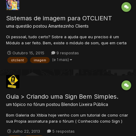
Sistemas de imagem para OTCLIENT
uma questão postou
Amantezinho
Clients
Oi pessoal, tudo certo? Sobre a ajuda que eu preciso é um
Módulo a ser feito. Bem, existe o módulo de som, que em certa
área irá tocar x som. Porém, preciso que haja um igual este,
Outubro 15, 2015
9 respostas
que, quando o player entra em tal área, apresente-lhe uma X
(e 1 mais)
otclient
imagem
imagem por Y tempo. Função: Mostrar informações im...
Guia > Criando uma Sign Bem Simples.
um tópico no fórum postou
Blendon
Lixeira Pública
Bom Galeria do Xtibia ​hoje venho com um tutorial de como criar
sua Propia assinatura para o fórum ( Conhecido como Sign )
Bom vamos começar. 1) Abra seu Photoshop ( Qual quer versão
Julho 22, 2013
5 respostas
). Crie um novo arquivo em Arquivo>Novo ou Ctrl + N, Largura