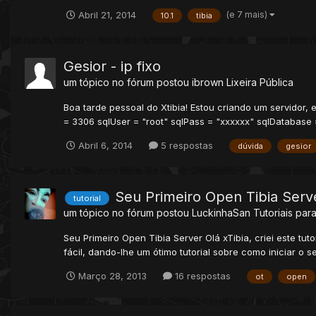
(e 7 mais)
Abril 21, 2014
10.1
tibia
Gesior - ip fixo
um tópico no fórum postou
ibrown
Lixeira Pública
Boa tarde pessoal do Xtibia! Estou criando um servidor
= 3306 sqlUser = "root" sqlPass = "xxxxxx" sqlDatabase =
Abril 6, 2014
5 respostas
dúvida
gesior
Seu Primeiro Open Tibia Serv
tutorial
um tópico no fórum postou
LuckinhaSan
Tutoriais para
Seu Primeiro Open Tibia Server Olá xTibia, criei este t
fácil, dando-lhe um ótimo tutorial sobre como iniciar o se
Março 28, 2013
16 respostas
ot
open