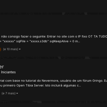
, e não consigo fazer o seguinte: Entrar no site com o IP fixo OT TA 
 "xxxxxx" sqlFile = "xxxxx.s3db" sqlKeepAlive = 0 m...
(e 10 mais)
er
 Iniciantes
utorial com base no tutorial do Nevermore, usuário de um fórum Gringo.
u primeiro Open Tibia Server. Isto incluirá algumas c...
(e 7 mais)