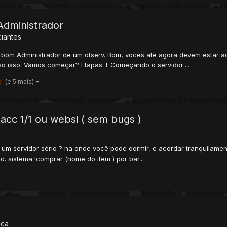
dministrador
ciantes
m bom Administrador de um otserv. Bom, voces ate agora devem estar a
é so isso. Vamos começar? Etapas: I-Começando o servidor:...
(e 5 mais)
cc 1/1 ou websi ( sem bugs )
ar um servidor sério ? na onde você pode dormir, e acordar tranquilam
. sistema !comprar (nome do item ) por bar...
ica