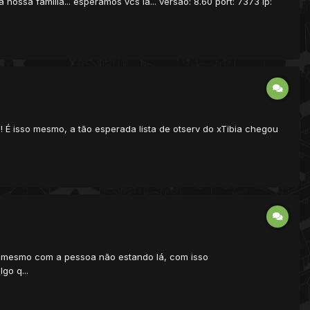
ssa familia... esperamos vcs lá... versao: 8.60 port: 7373 ip:
! É isso mesmo, a tão esperada lista de otserv do xTibia chegou
ine mesmo com a pessoa não estando lá, com isso
go q...