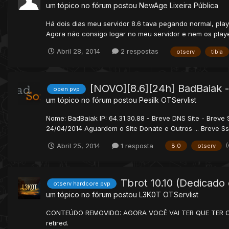
um tópico no fórum postou
NewAge
Lixeira Pública
Há dois dias meu servidor 8.6 tava pegando normal, playe
Agora não consigo logar no meu servidor e nem os players
Abril 28, 2014
2 respostas
otserv
tibia
[NOVO][8.6][24h] BadBaiak 
open pvp
um tópico no fórum postou
Pesilk
OTServlist
Nome: BadBaiak IP: 64.31.30.88 - Breve DNS Site - Breve
24/04/2014 Aguardem o Site Donate e Outros ... Breve Ss's
Abril 25, 2014
1 resposta
8.0
otserv
Tbrot 10.10 (Dedicado
otserv hardcore pvp
um tópico no fórum postou
L3K0T
OTServlist
CONTEÚDO REMOVIDO: AGORA VOCÊ VAI TER QUE TER CRIA
retired.