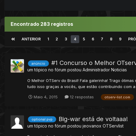
Encontrado 283 registros
ANTERIOR
1
2
3
4
5
6
7
8
9
PRÓ
#1 Concurso o Melhor OTserv
anúncio
um tópico no fórum postou
Administrador
Noticias
O Melhor OTServ do Brasil! Fala galerinha! Trago ótima
tudo isso graças a vocês, que estão contribuindo com a l
Maio 4, 2015
12 respostas
otserv-list.com
Big-war está de voltaaa!
optional pvp
um tópico no fórum postou
jeovanox
OTServlist