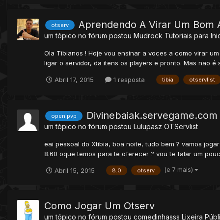
Aprendendo A Virar Um Bom A
otserv
um tópico no fórum postou
Mudrock
Tutoriais para Ini
Ola Tibianos ! Hoje vou ensinar a voces a como virar u
ligar o servidor, da itens os players e pronto. Mas nao 
Abril 17, 2015
1 resposta
tibia
otservlist
Divinebaiak.servegame.com a
open pvp
um tópico no fórum postou
Lulupasz
OTServlist
eai pessoal do Xtibia, boa noite, tudo bem ? vamos jog
8.60 oque temos para te oferecer ? vou te falar um pouco
(e 7 mais)
Abril 15, 2015
8.0
otserv
Como Jogar Um Otserv
um tópico no fórum postou
comedinhasss
Lixeira Públ