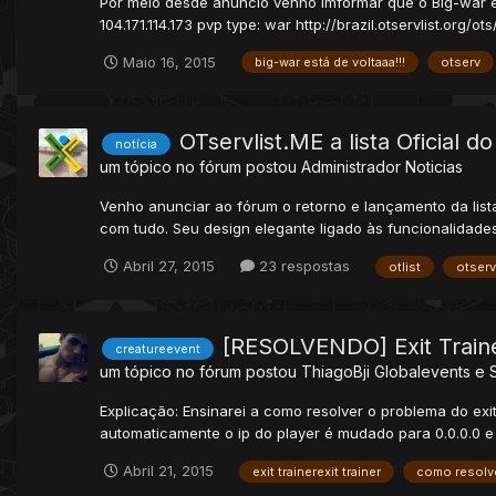
Por meio desde anuncio venho imformar que o Big-war está
104.171.114.173 pvp type: war http://brazil.otservlist.org/ots/
Maio 16, 2015
big-war está de voltaaa!!!
otserv
OTservlist.ME a lista Oficial do
notícia
um tópico no fórum postou
Administrador
Noticias
Venho anunciar ao fórum o retorno e lançamento da lista 
com tudo. Seu design elegante ligado às funcionalidad
Abril 27, 2015
23 respostas
otlist
otserv
[RESOLVENDO] Exit Train
creatureevent
um tópico no fórum postou
ThiagoBji
Globalevents e S
Explicação: Ensinarei a como resolver o problema do exi
automaticamente o ip do player é mudado para 0.0.0.0 e 
Abril 21, 2015
exit trainerexit trainer
como resolv