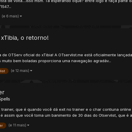
 de volta....isso msm. Ta esperando oque? entre logo e faça parte da no
1547...
(e 6 mais)
 xTibia, o retorno!
de OTServ oficial do xTibia! A OTservlist.me está oficialmente lançada
es muito bem boladas proporciona uma navegação agradáv...
(e 12 mais)
list
er
pells
t trainer, que é quando você dá exit no trainer e o char contiuna onl
é assim que você toma um banimento de 30 dias do Otservlist, que é al
(e 11 mais)
er