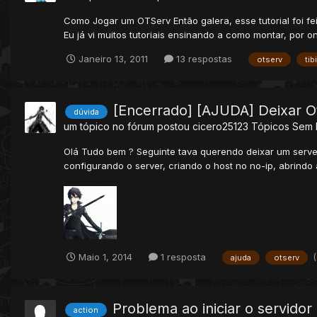
Como Jogar um OTServ Então galera, esse tutorial foi fei
Eu já vi muitos tutoriais ensinando a como montar, por on
Janeiro 13, 2011
13 respostas
otserv
tib
[Encerrado] [AJUDA] Deixar O
dúvida
um tópico no fórum postou
cicero25123
Tópicos Sem 
Olá Tudo bem ? Seguinte tava querendo deixar um serve
configurando o server, criando o host no no-ip, abrindo as
Maio 1, 2014
1 resposta
ajuda
otserv
Problema ao iniciar o servidor
action