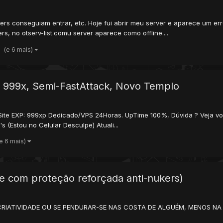
rs conseguiam entrar, etc. Hoje fui abrir meu server e aparece um erro
, no otserv-list.comu server aparece como offline....
(e 6 mais)
- 999x, Semi-FastAttack, Novo Templo
 Site EXP: 999xp Dedicado/VPS 24Horas. UpTime 100%, Dúvida ? Veja voc
 (Estou no Celular Desculpe) Atuali...
(e 6 mais)
 e com proteção reforçada anti-nukers)
TIVIDADE OU SE PENDURAR-SE NAS COSTA DE ALGUÉM, MENOS NA MINHA