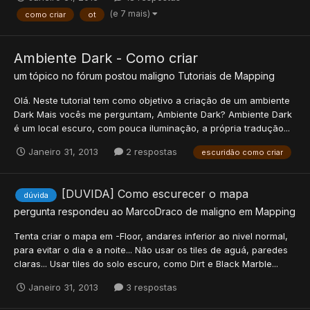
(e 7 mais)
como criar
ot
Ambiente Dark - Como criar
um tópico no fórum postou
maligno
Tutoriais de Mapping
Olá. Neste tutorial tem como objetivo a criação de um ambiente
Dark Mais vocês me perguntam, Ambiente Dark? Ambiente Dark
é um local escuro, com pouca iluminação, a própria tradução...
Janeiro 31, 2013
2 respostas
escuridão como criar
[DUVIDA] Como escurecer o mapa
dúvida
pergunta respondeu ao
MarcoDraco
de
maligno
em
Mapping
Tenta criar o mapa em -Floor, andares inferior ao nivel normal,
para evitar o dia e a noite... Não usar os tiles de aguá, paredes
claras... Usar tiles do solo escuro, como Dirt e Black Marble...
Janeiro 31, 2013
3 respostas