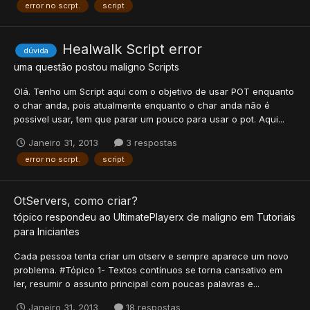
error no scrpt.
script
Healwalk Script error
dúvida
uma questão postou
maligno
Scripts
Olá. Tenho um Script aqui com o objetivo de usar POT enquanto
o char anda, pois atualmente enquanto o char anda não é
possivel usar, tem que parar um pouco para usar o pot. Aqui...
Janeiro 31, 2013
3 respostas
error no scrpt.
script
OtServers, como criar?
tópico respondeu ao
UltimatePlayerx
de
maligno
em
Tutoriais
para Iniciantes
Cada pessoa tenta criar um otserv e sempre aparece um novo
problema. #Tópico 1- Textos contínuos se torna cansativo em
ler, resumir o assunto principal com poucas palavras e...
Janeiro 31, 2013
18 respostas