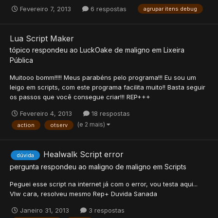
Fevereiro 7, 2013
6 respostas
agrupar itens debug
Lua Script Maker
tópico respondeu ao
LuckOake
de
maligno
em
Lixeira
Pública
Muitooo bomm!!!!! Meus parabéns pelo programa!!! Eu sou um
leigo em scripts, com este programa facilita muito!! Basta seguir
os passos que você consegue criar!!! REP+++
Fevereiro 4, 2013
18 respostas
(e 2 mais)
action
otserv
Healwalk Script error
dúvida
pergunta respondeu ao
maligno
de
maligno
em
Scripts
Peguei esse script na internet já com o error, vou testa aqui...
Vlw cara, resolveu mesmo Rep+ Duvida Sanada
Janeiro 31, 2013
3 respostas