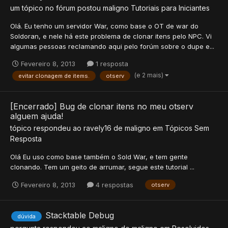
um tópico no fórum postou
maligno
Tutoriais para Iniciantes
Olá. Eu tenho um servidor War, como base o OT de war do
Soldoran, e nele há este problema de clonar itens pelo NPC. Vi
algumas pessoas reclamando aqui pelo forúm sobre o dupe e...
Fevereiro 8, 2013
1 resposta
(e 2 mais)
evitar clonagem de items.
otserv
[Encerrado] Bug de clonar itens no meu otserv
alguem ajuda!
tópico respondeu ao
ravely16
de
maligno
em
Tópicos Sem
Resposta
Olá Eu uso como base também o Sold War, e tem gente
clonando. Tem um geito de arrumar, segue este tutorial ...
Fevereiro 8, 2013
4 respostas
otserv
Stacktable Debug
dúvida