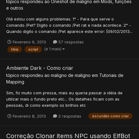
tópico respondeu ao
Oneshot
de
maligno
em
Mods, funções
e outros
Olá estou com alguns problemas. 1° - Para que serve o
comando /Pet? Digito o comando /Pet rat e nada acontece. 2° -
Quando digito o comando /Pet aparece este error: [09/02/2013...
Fevereiro 9, 2013
57 respostas
(e 1 mais)
tibia
script
Ambiente Dark - Como criar
tópico respondeu ao
maligno
de
maligno
em
Tutoriais de
Mapping
Sim, fiz muito com pressa, mais eu queria passar a idéia de
utilizar mais o fundo preto etc... Os detalhes ficam com as
pessoas, di como exemplo os brilhos etc
Fevereiro 8, 2013
2 respostas
escuridão como criar
Correção Clonar items NPC usando ElfBot