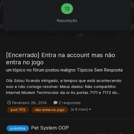
13
Reputação
[Encerrado] Entra na account mas não
entra no jogo
um tópico no fórum postou
maligno
Tópicos Sem Resposta
Olá. Estou ficando intrigado, a tempos que está acontecendo
isso e não consigo resolver. Meus dados: Não compartilho
Internet Modem Technicolor da oi As portas 7171 e 7172 do...
Fevereiro 28, 2014
2 respostas
(e 8 mais)
port 7172
não entra no jogo
Pet System OOP
poketibia