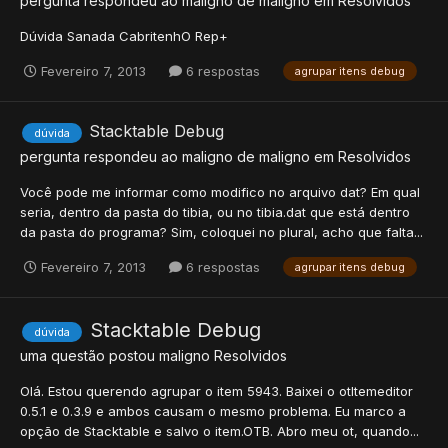
pergunta respondeu ao
maligno
de
maligno
em
Resolvidos
Dúvida Sanada CabritenhO Rep+
Fevereiro 7, 2013
6 respostas
agrupar itens debug
Stacktable Debug
dúvida
pergunta respondeu ao
maligno
de
maligno
em
Resolvidos
Você pode me informar como modifico no arquivo dat? Em qual
seria, dentro da pasta do tibia, ou no tibia.dat que está dentro
da pasta do programa? Sim, coloquei no plural, acho que falta...
Fevereiro 7, 2013
6 respostas
agrupar itens debug
Stacktable Debug
dúvida
uma questão postou
maligno
Resolvidos
Olá. Estou querendo agrupar o item 5943. Baixei o otItemeditor
0.5.1 e 0.3.9 e ambos causam o mesmo problema. Eu marco a
opção de Stacktable e salvo o item.OTB. Abro meu ot, quando...