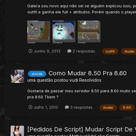
Galera sou novo aqui não sei se alguém explicou isso, p
outfit e ganha ele full + atributos. Porém quando o playe
Junho 9, 2013
2 respostas
outfit
mudar
Como Mudar 8.50 Pra 8.60
dúvida
uma questão postou
vudi
Resolvidos
Gostaria de passar meu servidor 8.50 para 8.60 muito 
pra 8.60 Tbem ?
Julho 1, 2012
3 respostas
mudar
8.60
[Pedidos De Script] Mudar Script De