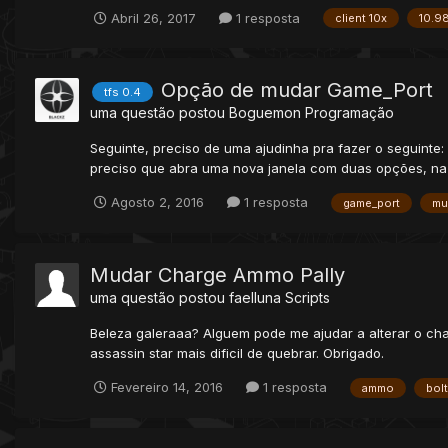
Abril 26, 2017
1 resposta
client 10x
10.9
Opção de mudar Game_Port
tfs 0.4
uma questão postou
Boguemon
Programação
Seguinte, preciso de uma ajudinha pra fazer o seguinte:
preciso que abra uma nova janela com duas opções, na pr
Agosto 2, 2016
1 resposta
game_port
mu
Mudar Charge Ammo Pally
uma questão postou
faelluna
Scripts
Beleza galeraaa? Alguem pode me ajudar a alterar o charg
assassin star mais dificil de quebrar. Obrigado.
Fevereiro 14, 2016
1 resposta
ammo
bol