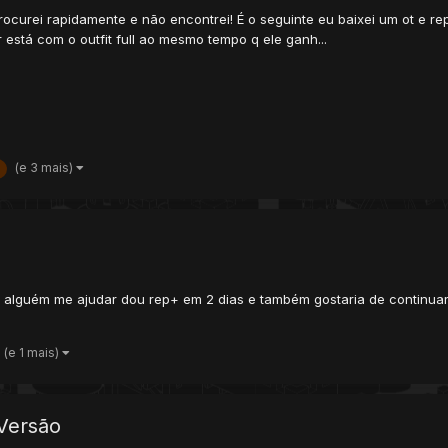
rocurei rapidamente e não encontrei! É o seguinte eu baixei um ot e r
r está com o outfit full ao mesmo tempo q ele ganh...
(e 3 mais)
se alguém me ajudar dou rep+ em 2 dias e também gostaria de continu
(e 1 mais)
 Versão