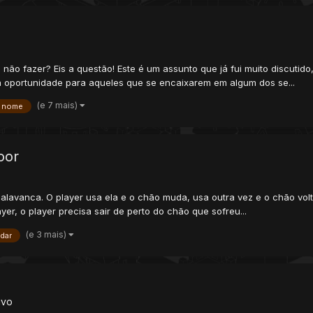
o fazer? Eis a questão! Este é um assunto que já fui muito discutido,
 oportunidade para aqueles que se encaixarem em algum dos se...
(e 7 mais)
nome
oor
 alavanca. O player usa ela e o chão muda, usa outra vez e o chão vol
er, o player precisa sair de perto do chão que sofreu...
(e 3 mais)
dar
ivo