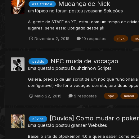
Mudança de Nick
assistência
um tópico no fórum postou
jvcasarin
Soluções
Ai gente da STAFF do XT, estou com um tempo de ativida
lugares, seria esse: Obrigado desde já!
Dezembro 2, 2015
10 respostas
nick
mu
NPC muda de vocaçao
pedido
uma questão postou
Duuhzinhow
Scripts
Galera, preciso de um script de um npc que funcionari
configuravel) -Se for a vocaçao correta, tera duas opçoe
Maio 22, 2015
5 respostas
npc
mudar
[Duvida] Como mudar o pokem
dúvida
uma questão postou
granser
Websites
Baixei o site do otpokemon 4.0 e queria saber como ed