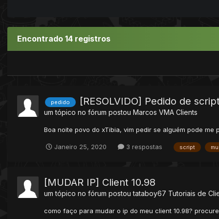
Encontrado 14 registros
[RESOLVIDO] Pedido de scrip
pedido
um tópico no fórum postou
Marcos VMA
Clients
Boa noite povo do xTibia, vim pedir se alguém pode me p
Janeiro 25, 2020
3 respostas
script
mu
[MUDAR IP] Client 10.98
um tópico no fórum postou
tataboy67
Tutoriais de Cli
como faço para mudar o ip do meu client 10.98? procurei