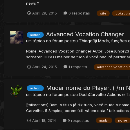
news ?
Abril 29, 2015
6 respostas
site
poketibi
Advanced Vocation Changer
action
um tópico no fórum postou
ThiagoBji
Mods, funções e
Nome: Advanced Vocation Changer Autor: JoseJunior23 S
sorcerer. OBS: O melhor de tudo é você não irá perder 
Abril 24, 2015
1 resposta
advanced vocation 
Mudar nome do Player. ( /rn
action
um tópico no fórum postou
DuuhCarvalho
Actions e T
[talkactions] Bom, o titulo já diz tudo, você muda o no
Carvalho, 5 Simples, porem útil. Vá em data / talkactions / 
Abril 18, 2014
9 respostas
mudar
nome