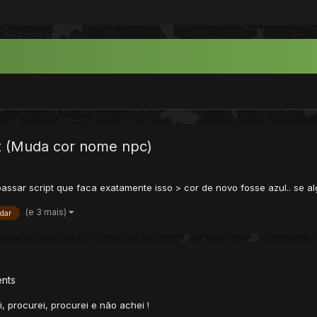
t (Muda cor nome npc)
assar script que faca exatamente isso > cor de novo fosse azul.. se al
(e 3 mais)
dar
ents
, procurei, procurei e não achei !