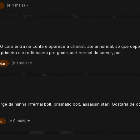
(e 4 mais)
8
 O cara entra na conta e aparece a charlist, até ai normal, só que depo
imeira ele redireciona pro game_port normal do server, por...
(e 1 mais)
dar
e da minha infernal bolt, prismatic bolt, assassin star? Gostaria de co
(e 8 mais)
ts