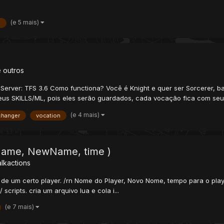
(e 5 mais)
a
 outros
erver: TFS 3.6 Como functiona? Você é Knight e quer ser Sorcerer, ba
seus SKILLS/ML, pois eles serão guardados, cada vocação fica com seus
(e 4 mais)
changer
vocation
 Name, NewName, time )
alkactions
me de um certo player. /rn Nome do Player, Novo Nome, tempo para o pl
scripts. cria um arquivo lua e cola i...
(e 7 mais)