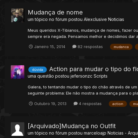
Mudança de nome
um tópico no fórum postou
Alexclusive
Noticias
Meus queridos X-Tibianos, mudança de nomes, fazer ou nã
sempre era negada. Pensamos melhor e decidimos dar a
Janeiro 15, 2014
82 respostas
mudanca
Action para mudar o tipo do fl
dúvida
uma questão postou
jefersonzc
Scripts
Galera, to tentando mudar o tipo do chão através de um
seguinte problema: Ele não mostra a mudança para o play
Outubro 19, 2013
4 respostas
action
mu
[Arquivado]Mudança no Outfit
um tópico no fórum postou
marceloajp
Noticias - Arqu