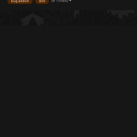
(e 1 mais)
bug addon
doll