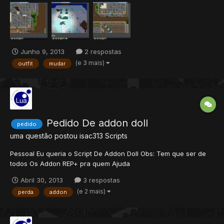
outfit e ganha ele full + atributos. Porém quando o player está
com o outfit full ao mesmo tempo q ele ganh...
Junho 9, 2013
2 respostas
(e 3 mais)
outfit
mudar
Pedido De addon doll
pedido
uma questão postou
isac313
Scripts
Pessoal Eu queria o Script De Addon Doll Obs: Tem que ser de
todos Os Addon REP+ pra quem Ajuda
Abril 30, 2013
3 respostas
(e 2 mais)
perda
addon