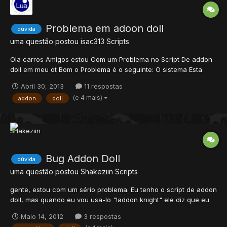
Problema em adoon doll
dúvida
uma questão postou
isac313
Scripts
Ola carros Amigos estou Com um Problema no Script De addon
doll em meu ot Bom o Problema é o seguinte: O sistema Esta
Fazendo todos os Addon Apena OS Seguinte Addons Nao tem
Abril 30, 2013
11 respostas
como Fazer yalaharin Warmaster WAYFARER So esse addon nao
(e 4 mais)
addon
doll
nao da certo nao sei porque o Script e esse...
Bug Addon Doll
dúvida
uma questão postou
Shakeziin
Scripts
gente, estou com um sério problema. Eu tenho o script de addon
doll, mas quando eu vou usa-lo "!addon knight" ele diz que eu
não tenho premmium account, sendo q eu tenho premmium
Maio 14, 2012
3 respostas
account .. alguem pode me ajudar ?