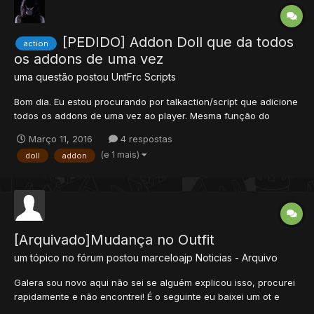
[PEDIDO] Addon Doll que da todos
action
os addons de uma vez
uma questão postou
UntFrc
Scripts
Bom dia. Eu estou procurando por talkaction/script que adicione
todos os addons de uma vez ao player. Mesma função do
addon doll (!addon citizen) porém que de TODOS os addons
Março 11, 2016
4 respostas
disponiveis de uma vez. (Meu ot é 8.60).
(e 1 mais)
doll
addon
[Arquivado]Mudança no Outfit
um tópico no fórum postou
marceloajp
Noticias - Arquivo
Galera sou novo aqui não sei se alguém explicou isso, procurei
rapidamente e não encontrei! É o seguinte eu baixei um ot e
reparei que quando o player ganha o addon doll ele escolhe um