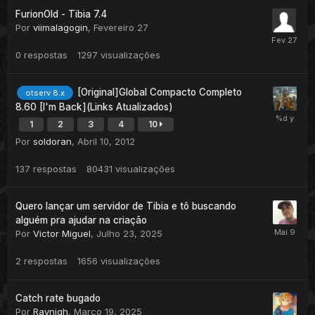
FurionOld - Tibia 7.4
Por
viimalagogin
,
Fevereiro 27
0
respostas
1297
visualizações
[Original]Global Compacto Completo
otserv 8.x
8.60 [I'm Back](Links Atualizados)
1
2
3
4
10
Por
soldoran
,
Abril 10, 2012
137
respostas
80431
visualizações
Quero lançar um servidor de Tibia e tô buscando
alguém pra ajudar na criação
Por
Victor Miguel
,
Julho 23, 2025
2
respostas
1656
visualizações
Catch rate bugado
Por
Raynigh
,
Março 19, 2025