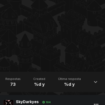
Respostas
Created
Última resposta
73
%d y
%d y
SkyDarkyes
104