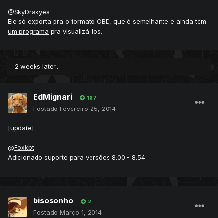
@SkyDrakyes
Ele só exporta pra o formato OBD, que é semelhante e ainda tem
um programa
pra visualizá-los.
2 weeks later...
EdMignari
187
Postado
Fevereiro 25, 2014
[update]
@
Foxkbt
Adicionado suporte para versões 8.00 - 8.54
bisosonho
2
Postado
Março 1, 2014