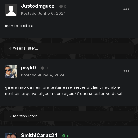
Justodmguez
0
Postado
Junho 6, 2024
manda o site ai
4 weeks later...
psyk0
0
Postado
Julho 4, 2024
galera nao da nem pra testar esse server o client nao abre
nenhum arquivo, alguem conseguiu?? queria testar ve dekal
2 months later...
SmithICarus24
1