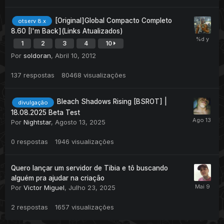
[Original]Global Compacto Completo
otserv 8.x
8.60 [I'm Back](Links Atualizados)
1
2
3
4
10
Por
soldoran
,
Abril 10, 2012
137
respostas
80468
visualizações
Bleach Shadows Rising [BSROT] |
divulgação
18.08.2025 Beta Test
Por
Nightstar
,
Agosto 13, 2025
0
respostas
1946
visualizações
Quero lançar um servidor de Tibia e tô buscando
alguém pra ajudar na criação
Por
Victor Miguel
,
Julho 23, 2025
2
respostas
1657
visualizações