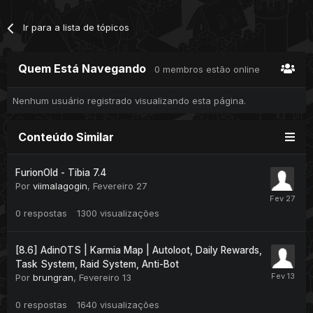
Ir para a lista de tópicos
Quem Está Navegando
0 membros estão online
Nenhum usuário registrado visualizando esta página.
Conteúdo Similar
FurionOld - Tibia 7.4
Por
viimalagogin
,
Fevereiro 27
0
respostas
1300
visualizações
[8.6] AdinOTS | Karmia Map | Autoloot, Daily Rewards,
Task System, Raid System, Anti-Bot
Por
brungran
,
Fevereiro 13
0
respostas
1640
visualizações