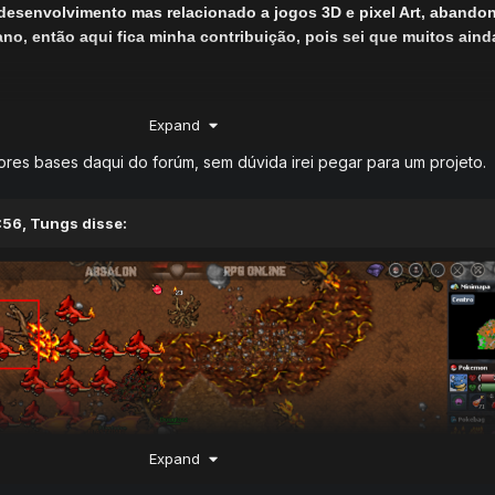
desenvolvimento mas relacionado a jogos 3D e pixel Art, abandon
iano, então aqui fica minha contribuição, pois sei que muitos aind
estável, vou deixar um changelog que inclusive está junto das p
Expand
s muitos testes, tem sistemas incompletos e alguns já em perfeito
é inteiro exclusivo feito detalhe por detalhe do 0 mas lógico sem
ores bases daqui do forúm, sem dúvida irei pegar para um projeto.
:56,
Tungs
disse:
údo, e já jogável.
não tem código pra derrubar o servidor ou armadilhas como cert
já fizeram quando postaram um server que diziam ser “contribu
im.
 queiram ver mais fotos que talvez não tenha abaixo.
Expand