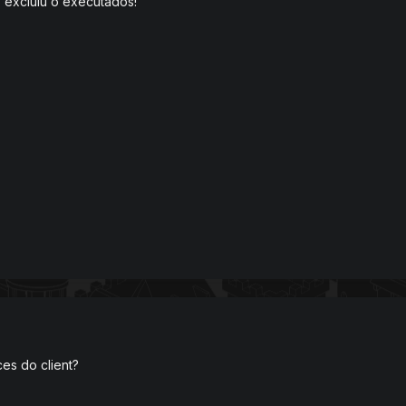
s excluiu o executados!
es do client?