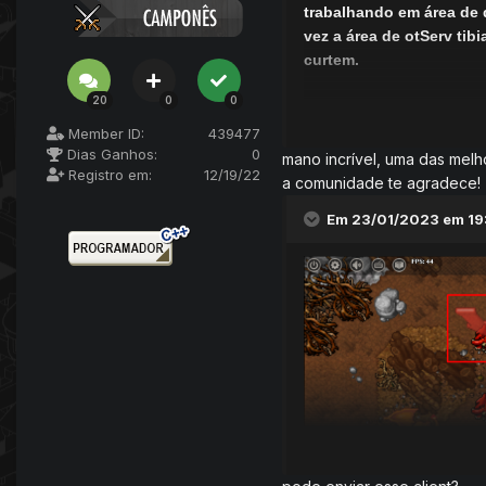
trabalhando em área de 
vez a área de otServ tib
curtem.
20
0
0
Servidor completamente 
do servidor. Foram feito
Member ID:
439477
Dias Ganhos:
0
funcionamento... O mapa 
mano incrível, uma das melh
Registro em:
12/19/22
do universo Pokémon.
a comunidade te agradece!
Em 23/01/2023 em 19
Servidor com muito conte
Ah e não se preocupem, 
“nomes” da comunidades 
Abrç!
Os créditos estarão no f
Perfil no facebook
-
Caso
Changelog: