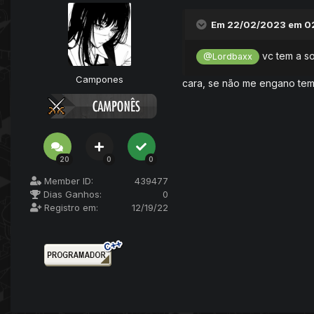
Em 22/02/2023 em 0
vc tem a so
@Lordbaxx
Campones
cara, se não me engano tem
20
0
0
Member ID:
439477
Dias Ganhos:
0
Registro em:
12/19/22