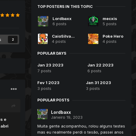
TOP POSTERS IN THIS TOPIC
Lordbaxx
mecxis
6 posts
5 posts
CaioSilva99
Poke Hero
s
2
4 posts
4 posts
POPULAR DAYS
Jan 23 2023
Jan 22 2023
7 posts
6 posts
Fev 1 2023
Jan 31 2023
3 posts
3 posts
POPULAR POSTS
Lordbaxx
Janeiro 19, 2023
s e
Muita gente acompanhou, rolou alguns testes
abri
mas eu realmente perdi o tesão, passei anos