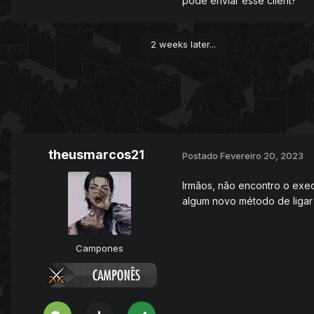
pode enviar esse client?
Mostrar conteúdo 
2 weeks later...
Imagens: (Contém imagen
cliente que disponibili
Pequena correção no ef
Mostrar conteúdo 
auto loot para aparecer
theusmarcos21
Postado
Fevereiro 20, 2023
Download: Tudo incluso n
dropstone.lua
tudo.
Irmãos, não encontro o exec
algum novo método de ligar
Mostrar conteúdo 
Pokemon Imperium.rar.full
NOVA SPRITE EM OBD PA
Campones
Créditos: Lordbaxx, Alexa
effect_223.rar
5.71