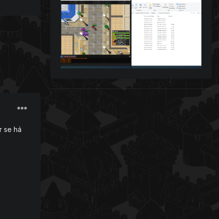
a se o
 no
s,
r se há