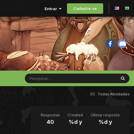
Cadastre-se
Entrar
Todas Atividades
Respostas
Created
Última resposta
40
%d y
%d y