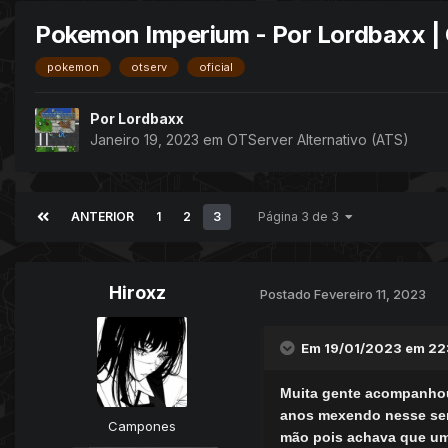
Pokemon Imperium - Por Lordbaxx |
pokemon
otserv
oficial
Por
Lordbaxx
Janeiro 19, 2023
em
OTServer Alternativo (ATS)
ANTERIOR
1
2
3
Página 3 de 3
Hiroxz
Postado
Fevereiro 11, 2023
Em 19/01/2023 em 22
Muita gente acompanhou,
anos mexendo nesse serv
Campones
mão pois achava que uma