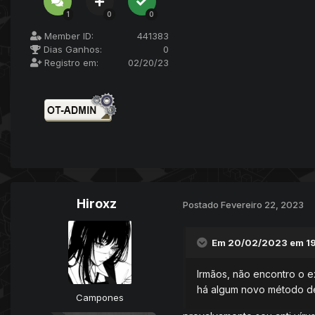
1
0
0
Member ID:
441383
Dias Ganhos:
0
Registro em:
02/20/23
Hiroxz
Postado
Fevereiro 22, 2023
Em 20/02/2023 em 19
Irmãos, não encontro o e
há algum novo método de
Campones