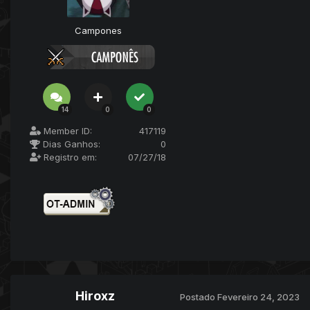
Campones
14
0
0
Member ID:
417119
Dias Ganhos:
0
Registro em:
07/27/18
Hiroxz
Postado
Fevereiro 24, 2023