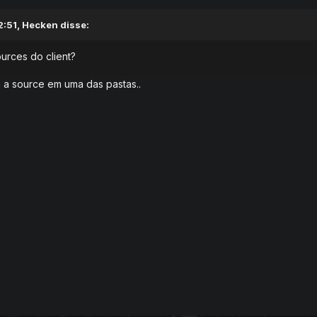
2:51,
Hecken
disse:
urces do client?
 a source em uma das pastas..