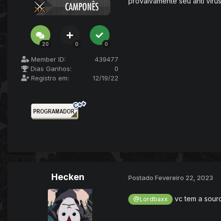
provalvamente seu anti víru
20
0
0
Member ID:
439477
Dias Ganhos:
0
Registro em:
12/19/22
Hecken
Postado
Fevereiro 22, 2023
vc tem a sourc
@Lordbaxx