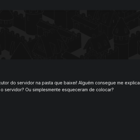
oculto
s desde o inicio até etapas mais avançadas, e não tenho certez
zei é o mesmo das imagens, mas enfim.)
eito de drop stone. PS. Mais tarde posto o modulo + alteração
oculto
 na tela (via opcode)
o Arquivo, cliente, source, versões antigas e atual, compiladore
utor do servidor na pasta que baixei! Alguém consegue me explica
 o servidor? Ou simplesmente esqueceram de colocar?
oculto
RA SUBSTITUIR A ATUAL.
ndre Lorenzon *mapa, Guilherme *thumbs e ideias.
 kB
·
6 downloads