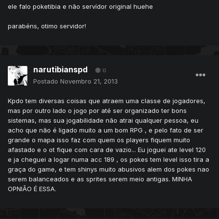
ele falo poketibia e não servídor original huehe
parabéns, otimo servidor!
narutibianspd
0
Postado
Novembro 21, 2013
Kpdo tem diversas coisas que atraem uma classe de jogadores,
mas por outro lado o jogo por até ser organizado ter bons
sistemas, mas sua jogabilidade não atrai qualquer pessoa, eu
acho que não é ligado muito a um bom RPG , e pelo fato de ser
grande o mapa isso faz com quem os players fiquem muito
afastado e o ot fique com cara de vazio... Eu joguei ate level 120
e ja cheguei a logar numa acc 189 , os pokes tem level isso tira a
graça do game, e tem shinys muito abusivos alem dos pokes nao
serem balanceados e as sprites serem meio antigas. MINHA
OPNIÃO É ESSA.