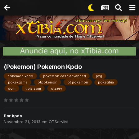
(Pokemon) Pokemon Kpdo
pokemon kpdo
pokemon dash advanced
pxg
pokexgame
otpokemon
ot pokemon
poketibia
som
tibia som
otserv
Por
kpdo
Novembro 21, 2013
em
OTServlist