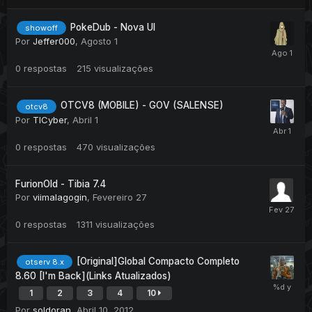
PokeDub - Nova UI
showoff
Por
Jeffer000
,
Agosto 1
0
respostas
215
visualizações
OTCV8 (MOBILE) - GOV (SALENSE)
otcv8
Por
TICyber
,
Abril 1
0
respostas
470
visualizações
FurionOld - Tibia 7.4
Por
viimalagogin
,
Fevereiro 27
0
respostas
1311
visualizações
[Original]Global Compacto Completo
otserv 8.x
8.60 [I'm Back](Links Atualizados)
1
2
3
4
10
Por
soldoran
,
Abril 10, 2012