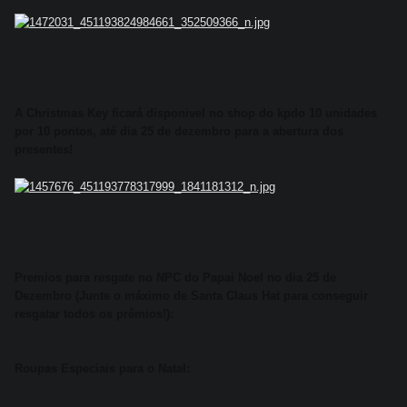
A Christmas Key ficará disponivel no shop do kpdo 10 unidades
por 10 pontos, até dia 25 de dezembro para a abertura dos
presentes!
Premios para resgate no NPC do Papai Noel no dia 25 de
Dezembro (Junte o máximo de Santa Claus Hat para conseguir
resgatar todos os prêmios!):
Roupas Especiais para o Natal: