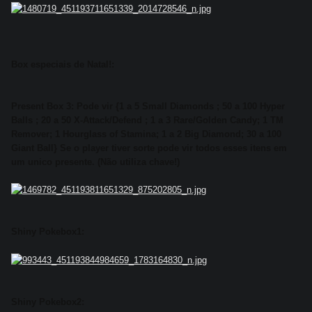
Box especiais de Natal!:
Present Box 3: Pode vir {1 a 5 Small Diamonds ; 50 a 100 Hyper
Balls ; 20 a 50 X-Attack/Defend ; 1 a 3 Rare/Golden Candy; 1 TM
Remover; 1 Hourglass of Stamina; 1 a 2 Big Diamond; 30 a 100
Giant Ball} Se o player tiver sorte pode vir todos esses itens em
um unico presente. (Não utiliza chave!)
Shiny Pokebox1:
Shiny Pokebox2: