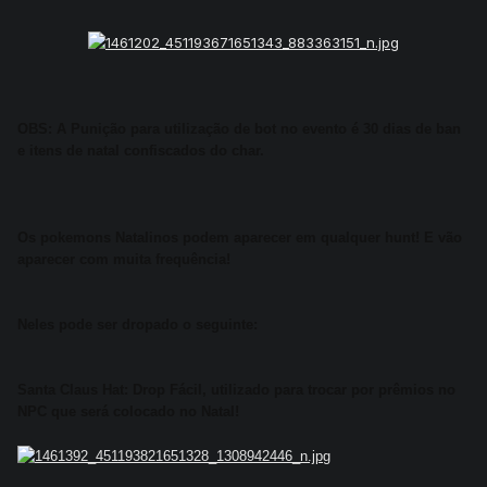
OBS: A Punição para utilização de bot no evento é 30 dias de ban
e itens de natal confiscados do char.
Os pokemons Natalinos podem aparecer em qualquer hunt! E vão
aparecer com muita frequência!
Neles pode ser dropado o seguinte:
Santa Claus Hat: Drop Fácil, utilizado para trocar por prêmios no
NPC que será colocado no Natal!