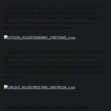
Present Box 1: Drop Fácil, pode vir {1 a 3 Small Diamonds ; 50 a
100 Hyper Balls ; 20 a 50 X-Attack/Defend ; 1 a 3 Rare/Golden
Candy; 1 TM Remover; 1 Hourglass of Stamina} Se o player tiver
sorte pode vir todos esses itens em um unico presente.
(Necessário uma chave para abrir o presente)
Present Box 2: Drop Médio, pode vir {1 a 5 Small Diamonds ; 50 a
100 Hyper Balls ; 20 a 50 X-Attack/Defend ; 1 a 3 Rare/Golden
Candy; 1 TM Remover; 1 Hourglass of Stamina; 1 a 2 Big Diamond;
30 a 100 Giant Ball} Se o player tiver sorte pode vir todos esses
itens em um unico presente. (Necessário duas chaves para abrir o
presente)
Santa Claus Pokebag: Drop Raro, bolsa do Papai Noel.