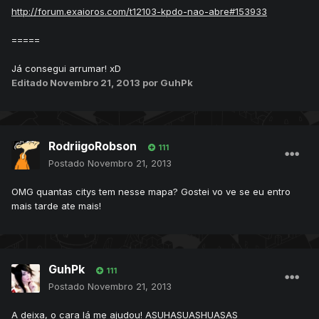
http://forum.exaioros.com/t12103-kpdo-nao-abre#153933
=====
Já consegui arrumar! xD
Editado
Novembro 21, 2013
por GuhPk
RodriigoRobson
111
Postado
Novembro 21, 2013
OMG quantas citys tem nesse mapa? Gostei vo ve se eu entro
mais tarde ate mais!
GuhPk
111
Postado
Novembro 21, 2013
A deixa, o cara lá me ajudou! ASUHASUASHUASAS