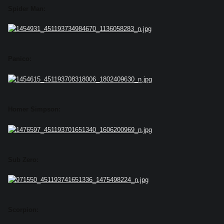
Spider Man:
Panico:
Homer Simpson:
Sub Zero:
Scorpion: