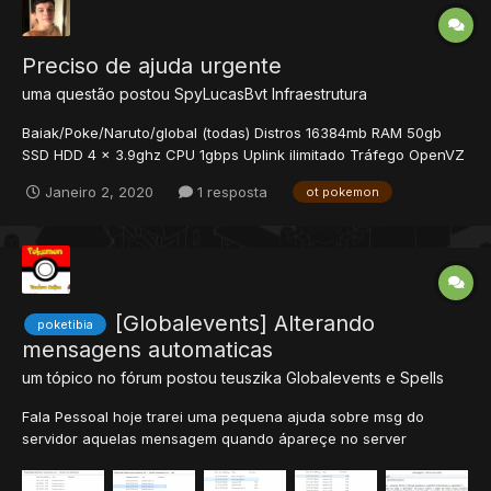
Preciso de ajuda urgente
uma questão postou
SpyLucasBvt
Infraestrutura
Baiak/Poke/Naruto/global (todas) Distros 16384mb RAM 50gb
SSD HDD 4 x 3.9ghz CPU 1gbps Uplink ilimitado Tráfego OpenVZ
Arquitetura Contratei esse host do otpanel, porém não me
Janeiro 2, 2020
1 resposta
ot pokemon
respondem, e não instalaram game n...
[Globalevents] Alterando
poketibia
mensagens automaticas
um tópico no fórum postou
teuszika
Globalevents e Spells
Fala Pessoal hoje trarei uma pequena ajuda sobre msg do
servidor aquelas mensagem quando ápareçe no server
ex:Servidor Póke Páraiso v2 que ápareçe na tela do jogo
quando voçe esta jogando siga as instruçoes 1° Entre Na pasta