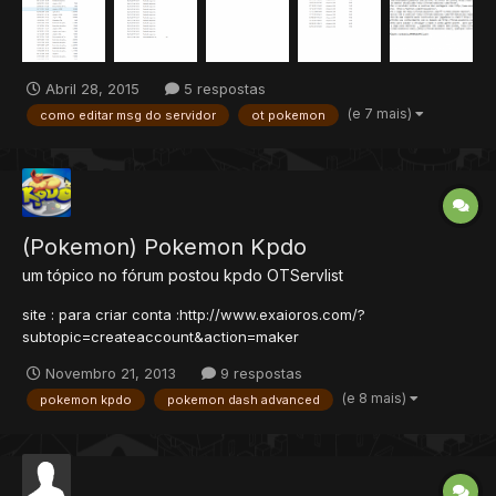
do seu servidor 2° Va em data 3° Logo em seguida va em glo...
Abril 28, 2015
5 respostas
(e 7 mais)
como editar msg do servidor
ot pokemon
(Pokemon) Pokemon Kpdo
um tópico no fórum postou
kpdo
OTServlist
site : para criar conta :http://www.exaioros.com/?
subtopic=createaccount&action=maker
forum:http://forum.exaioros.com/forum perguntas Frequentes:
Novembro 21, 2013
9 respostas
http://www.exaioros.com/?subtopic=faq Existe 4 mundos,
(e 8 mais)
pokemon kpdo
pokemon dash advanced
Nibiru,Pandora,Fusion e Maya, jogo online desde 01/08/2011.
Atualizações frequentes, Staff...