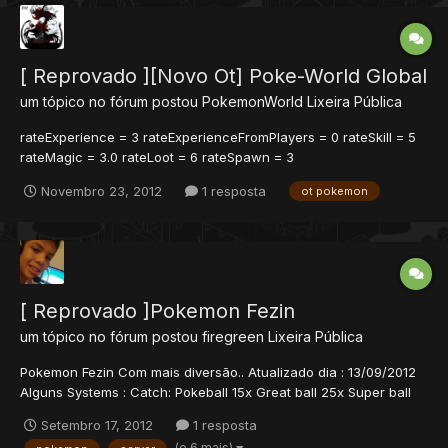
[ Reprovado ][Novo Ot] Poke-World Global
um tópico no fórum postou
PokemonWorld
Lixeira Pública
rateExperience = 3 rateExperienceFromPlayers = 0 rateSkill = 5
rateMagic = 3.0 rateLoot = 6 rateSpawn = 3
pokemonExpPerLevelRate = 8 baseExpRate = 0.7 boost_rate = 1.8
Novembro 23, 2012
1 resposta
ot pokemon
surf 100% ride 100% fly 100% Cidade Vip I Cidade Vip II site :
http://po-world.zaptos.org:8090/
[ Reprovado ]Pokemon Fezin
um tópico no fórum postou
firegreen
Lixeira Pública
Pokemon Fezin Com mais diversão.. Atualizado dia : 13/09/2012
Alguns Systems : Catch: Pokeball 15x Great ball 25x Super ball
35x Ultra ball 60x Sistemas: Pintador de Ball 100% Ditto 100%
Setembro 17, 2012
1 resposta
Npc Nick 100% GoBack 100% Passive System 100% Os Pokemon
(e 6 mais)