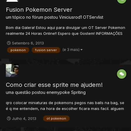
Fusion Pokemon Server
um tópico no fórum postou
Viniciusrod1
OTServlist
Bom dia Galera! Estou aqui para divulgar um OT Server Pokemon
realmente 24 Horas Online!! Espero que Gostem! INFORMAÇÕES
DO SERVIDOR : -Exp própria. - Hunts Adicionadas Diariamente -
Setembro 6, 2013
Melhores quests que você ja viu! - Pokemons Evolui por Stones
(e 3 mais)
pokemon
fusion server
somente (100%) - Pokemons Não possui level...
Como criar esse sprite me ajudem!
uma questão postou
enemypoke
Spriting
qro colocar miniaturas de pokemons pegos nas balls na bag, se
é q me entendem, na hora de escolher ficara mais facil. alguem
pode me ajudar?
Julho 4, 2013
ot pokemon