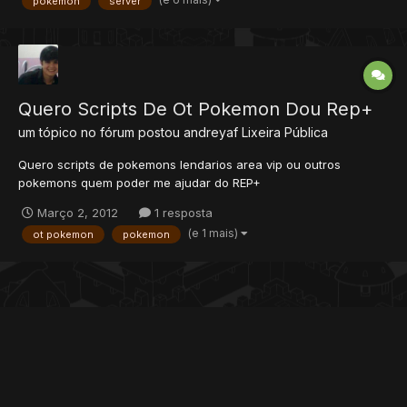
pokemon
server
chegam até o level 130!!...
Quero Scripts De Ot Pokemon Dou Rep+
um tópico no fórum postou
andreyaf
Lixeira Pública
Quero scripts de pokemons lendarios area vip ou outros
pokemons quem poder me ajudar do REP+
Março 2, 2012
1 resposta
(e 1 mais)
ot pokemon
pokemon