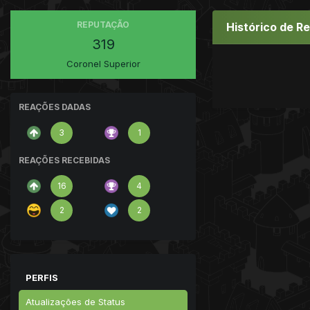
REPUTAÇÃO
Histórico de R
319
Coronel Superior
REAÇÕES DADAS
3
1
REAÇÕES RECEBIDAS
16
4
2
2
PERFIS
Atualizações de Status