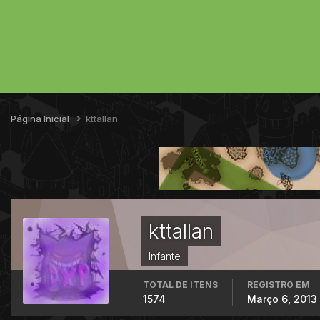
Página Inicial
kttallan
kttallan
Infante
TOTAL DE ITENS
REGISTRO EM
1574
Março 6, 2013