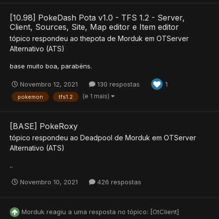
[10.98] PokeDash Pota v1.0 - TFS 1.2 - Server,
Client, Sources, Site, Map editor e Item editor
tópico respondeu ao
thepota
de
Morduk
em
OTServer
Alternativo (ATS)
base muito boa, parabéns.
Novembro 12, 2021
130 respostas
1
(e 1 mais)
pokemon
tfs1.2
[BASE] PokeRoxy
tópico respondeu ao
Deadpool
de
Morduk
em
OTServer
Alternativo (ATS)
..
Novembro 10, 2021
426 respostas
Morduk
reagiu a uma resposta no tópico:
[OtClient]