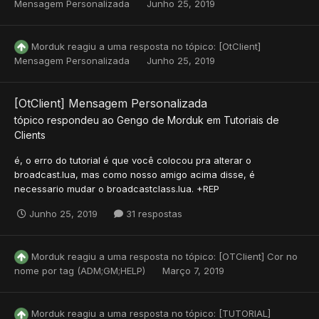
Mensagem Personalizada
Junho 25, 2019
Morduk
reagiu a uma resposta no tópico:
[OtClient]
Mensagem Personalizada
Junho 25, 2019
[OtClient] Mensagem Personalizada
tópico respondeu ao
Gengo
de
Morduk
em
Tutoriais de
Clients
é, o erro do tutorial é que você colocou pra alterar o
broadcast.lua, mas como nosso amigo acima disse, é
necessario mudar o broadcastclass.lua. +REP
Junho 25, 2019
31 respostas
Morduk
reagiu a uma resposta no tópico:
[OTClient] Cor no
nome por tag (ADM;GM;HELP)
Março 7, 2019
Morduk
reagiu a uma resposta no tópico:
[TUTORIAL]