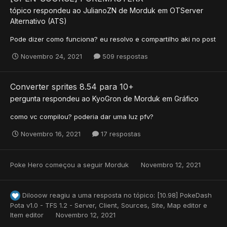
tópico respondeu ao
JulianoZN
de
Morduk
em
OTServer
Alternativo (ATS)
Pode dizer como funciona? eu resolvo e compartilho aki no post
Novembro 24, 2021
509 respostas
Converter sprites 8.54 para 10+
pergunta respondeu ao
KyoGron
de
Morduk
em
Gráfico
como vc compilou? poderia dar uma luz pfv?
Novembro 16, 2021
17 respostas
Poke Hero
começou a seguir
Morduk
Novembro 12, 2021
Dilooow
reagiu a uma resposta no tópico:
[10.98] PokeDash
Pota v1.0 - TFS 1.2 - Server, Client, Sources, Site, Map editor e
Item editor
Novembro 12, 2021