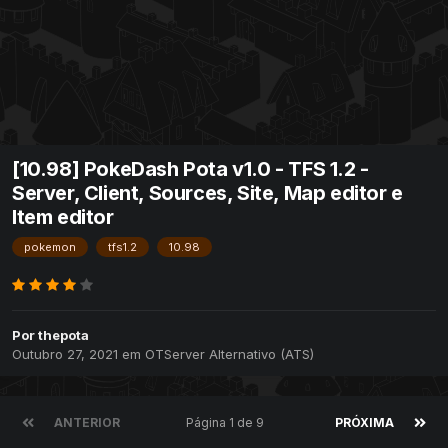
[10.98] PokeDash Pota v1.0 - TFS 1.2 -
Server, Client, Sources, Site, Map editor e
Item editor
pokemon
tfs1.2
10.98
Por
thepota
Outubro 27, 2021
em
OTServer Alternativo (ATS)
ANTERIOR
Página 1 de 9
PRÓXIMA