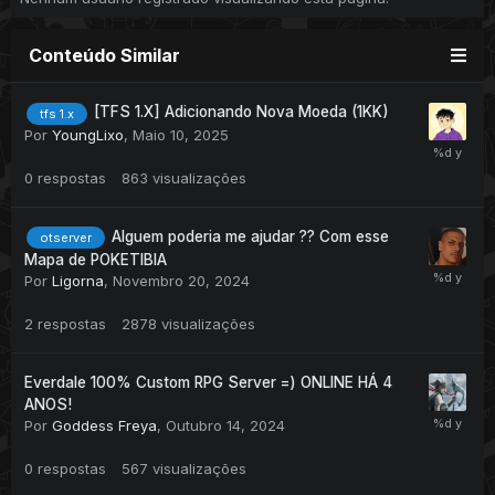
Conteúdo Similar
[TFS 1.X] Adicionando Nova Moeda (1KK)
tfs 1.x
Por
YoungLixo
,
Maio 10, 2025
0
respostas
863
visualizações
Alguem poderia me ajudar ?? Com esse
otserver
Mapa de POKETIBIA
Por
Ligorna
,
Novembro 20, 2024
2
respostas
2878
visualizações
Everdale 100% Custom RPG Server =) ONLINE HÁ 4
ANOS!
Por
Goddess Freya
,
Outubro 14, 2024
0
respostas
567
visualizações