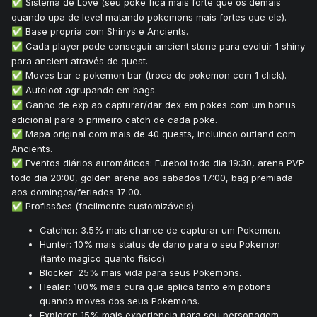
Sistema de Love (seu poke fica mais forte que os demais
✅
quando upa de level matando pokemons mais fortes que ele).
Base propria com Shinys e Ancients.
✅
Cada player pode conseguir ancient stone para evoluir 1 shiny
✅
para ancient através de quest.
Moves bar e pokemon bar (troca de pokemon com 1 click).
✅
Autoloot agrupando em bags.
✅
Ganho de exp ao capturar/dar dex em pokes com um bonus
✅
adicional para o primeiro catch de cada poke.
Mapa original com mais de 40 quests, incluindo outland com
✅
Ancients.
Eventos diários automáticos: Futebol todo dia 19:30, arena PVP
✅
todo dia 20:00, golden arena aos sabados 17:00, bag premiada
aos domingos/feriados 17:00.
Profissões (facilmente customizáveis):
✅
Catcher: 3.5% mais chance de capturar um Pokemon.
Hunter: 10% mais status de dano para o seu Pokemon
(tanto magico quanto fisico).
Blocker: 25% mais vida para seus Pokemons.
Healer: 100% mais cura que aplica tanto em potions
quando moves dos seus Pokemons.
Explorer: 15% mais experiencia para seu personagem