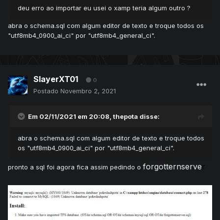
deu erro ao importar eu usei o xamp teria algum outro ?
abra o schema
.sql com algum editor de texto e troque todos os
"utf8mb4_0
900_ai_ci" por "utf8mb4_general_ci
".
SlayerXT01
0
Postado
Novembro 2, 2021
Em 02/11/2021 em 20:08,
thepota
disse:
abra o schema
.sql com algum editor de texto e troque todos
os "utf8mb4_0
900_ai_ci" por "utf8mb4_general_ci
".
forgotternserve
r
pronto a sql foi agora fica assim pedindo o