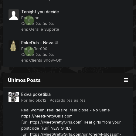
Tonight you decide
Por
lennn
0
Criado
%s às %s
em:
Geral e Suporte
PokeDub - Nova UI
Por
Jeffer000
0
Criado
%s às %s
em:
Clients Show-Off
Últimos Posts
Exiva poketibia
Por
leoloko12
·
Postado
%s às %s
Real women, real desire, real close - No Selfie
https://MeetPrettyGirls.com
[url=https://MeetPrettyGirls.com] Real girls from your
postcode [/url] NEW GIRLS
[url=https://MeetPrettyGirls.com/girl/cheryl-blossom-