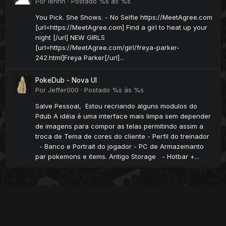
Por
lennn
·
Postado
%s às %s
You Pick. She Shows. - No Selfie https://MeetAgree.com
[url=https://MeetAgree.com] Find a girl to heat up your
night [/url] NEW GIRLS
[url=https://MeetAgree.com/girl/freya-parker-
242.html]Freya Parker[/url]...
PokeDub - Nova UI
Por
Jeffer000
·
Postado
%s às %s
Salve Pessoal, Estou recriando alguns modulos do
Pdub A idéia é uma interface mais limpa sem depender
de imagens para compor as telas permitindo assim a
troca de Tema de cores do cliente - Perfil do treinador
- Banco e Portrait do jogador - PC de Armazemanto
par pokemons e items. Antigo Storage - Hotbar +...