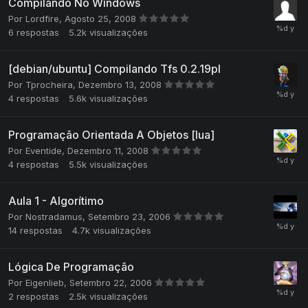
Compilando No Windows
Por
Lordfire
,
Agosto 25, 2008
6
respostas
5.2k
visualizações
[debian/ubuntu] Compilando Tfs 0.2.19pl
Por
Tprocheira
,
Dezembro 13, 2008
4
respostas
5.6k
visualizações
Programação Orientada A Objetos [lua]
Por
Eventide
,
Dezembro 11, 2008
4
respostas
5.5k
visualizações
Aula 1 - Algorítimo
Por
Nostradamus
,
Setembro 23, 2006
14
respostas
4.7k
visualizações
Lógica De Programação
Por
Eigenlieb
,
Setembro 22, 2006
2
respostas
2.5k
visualizações