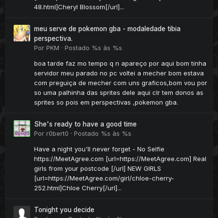
48.html]Cheryl Blossom[/url]...
meu serve de pokemon gba - modaledade tibia
perspectiva.
Por
PKM
·
Postado
%s às %s
boa tarde faz mo tempo q n apareço por aqui bom tinha
servidor meu parado no pc voltei a mecher bom estava
com preguiça de mecher com uns graficos,bom vou por
so uma palhinha das sprites dele aqui clr tem donos as
sprites so pois em perspectivas ,pokemon gba.
She's ready to have a good time
Por
r0bert0
·
Postado
%s às %s
Have a night you'll never forget - No Selfie
https://MeetAgree.com [url=https://MeetAgree.com] Real
girls from your postcode [/url] NEW GIRLS
[url=https://MeetAgree.com/girl/chloe-cherry-
252.html]Chloe Cherry[/url]...
Tonight you decide