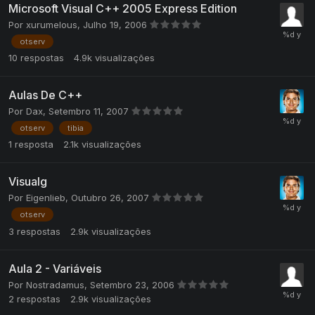
Microsoft Visual C++ 2005 Express Edition
Por
xurumelous
,
Julho 19, 2006
otserv
10
respostas
4.9k
visualizações
Aulas De C++
Por
Dax
,
Setembro 11, 2007
otserv
tibia
1
resposta
2.1k
visualizações
Visualg
Por
Eigenlieb
,
Outubro 26, 2007
otserv
3
respostas
2.9k
visualizações
Aula 2 - Variáveis
Por
Nostradamus
,
Setembro 23, 2006
2
respostas
2.9k
visualizações