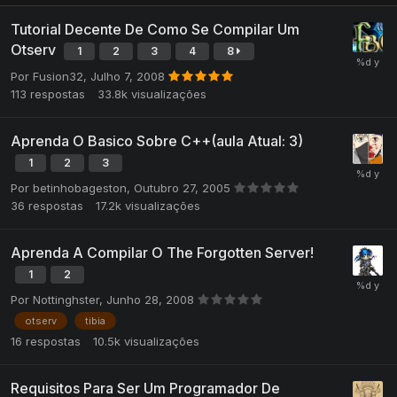
Tutorial Decente De Como Se Compilar Um
Otserv
1
2
3
4
8
Por
Fusion32
,
Julho 7, 2008
113
respostas
33.8k
visualizações
Aprenda O Basico Sobre C++(aula Atual: 3)
1
2
3
Por
betinhobageston
,
Outubro 27, 2005
36
respostas
17.2k
visualizações
Aprenda A Compilar O The Forgotten Server!
1
2
Por
Nottinghster
,
Junho 28, 2008
otserv
tibia
16
respostas
10.5k
visualizações
Requisitos Para Ser Um Programador De