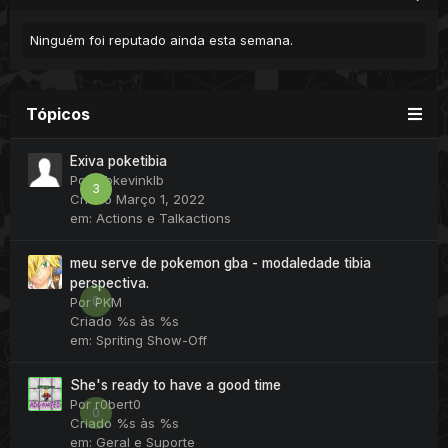
Ninguém foi reputado ainda esta semana.
Tópicos
Exiva poketibia
Por
klbkevinklb
3
Criado
Março 1, 2022
em:
Actions e Talkactions
meu serve de pokemon gba - modaledade tibia
perspectiva.
0
Por
PKM
Criado
%s às %s
em:
Spriting Show-Off
She's ready to have a good time
Por
r0bert0
0
Criado
%s às %s
em:
Geral e Suporte