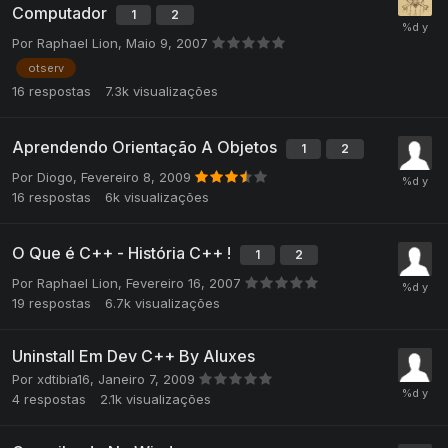
Computador
1
2
Por
Raphael Lion
,
Maio 9, 2007
otserv
16
respostas
7.3k
visualizações
Aprendendo Orientação A Objetos
1
2
Por
Diogo
,
Fevereiro 8, 2009
16
respostas
6k
visualizações
O Que é C++ - História C++ !
1
2
Por
Raphael Lion
,
Fevereiro 16, 2007
19
respostas
6.7k
visualizações
Uninstall Em Dev C++ By Aluxes
Por
xdtibia16
,
Janeiro 7, 2009
4
respostas
2.1k
visualizações