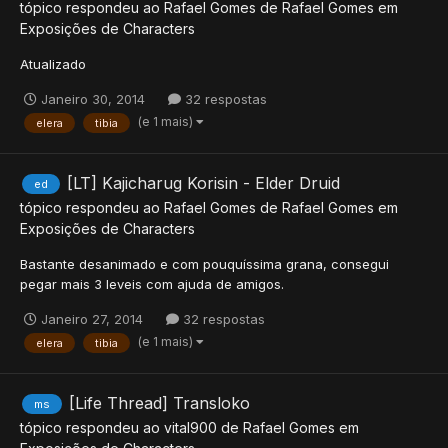
tópico respondeu ao
Rafael Gomes
de
Rafael Gomes
em
Exposições de Characters
Atualizado
Janeiro 30, 2014
32 respostas
(e 1 mais)
elera
tibia
[LT] Kajicharug Korisin - Elder Druid
ed
tópico respondeu ao
Rafael Gomes
de
Rafael Gomes
em
Exposições de Characters
Bastante desanimado e com pouquíssima grana, consegui
pegar mais 3 leveis com ajuda de amigos.
Janeiro 27, 2014
32 respostas
(e 1 mais)
elera
tibia
[Life Thread] Transloko
ms
tópico respondeu ao
vital900
de
Rafael Gomes
em