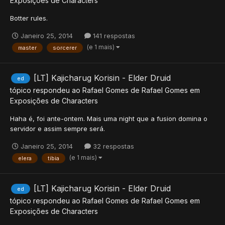
Exposições de Characters
Botter rules.
Janeiro 25, 2014
141 respostas
(e 1 mais)
master
sorcerer
[LT] Kajicharug Korisin - Elder Druid
ed
tópico respondeu ao
Rafael Gomes
de
Rafael Gomes
em
Exposições de Characters
Haha é, foi ante-ontem. Mais uma night que a fusion domina o
servidor e assim sempre será.
Janeiro 25, 2014
32 respostas
(e 1 mais)
elera
tibia
[LT] Kajicharug Korisin - Elder Druid
ed
tópico respondeu ao
Rafael Gomes
de
Rafael Gomes
em
Exposições de Characters