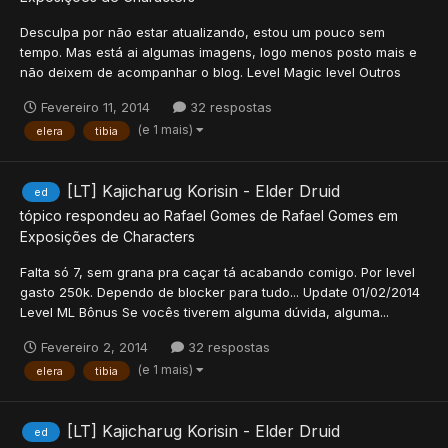
Desculpa por não estar atualizando, estou um pouco sem
tempo. Mas está ai algumas imagens, logo menos posto mais e
não deixem de acompanhar o blog. Level Magic level Outros
Fevereiro 11, 2014
32 respostas
(e 1 mais)
elera
tibia
[LT] Kajicharug Korisin - Elder Druid
ed
tópico respondeu ao
Rafael Gomes
de
Rafael Gomes
em
Exposições de Characters
Falta só 7, sem grana pra caçar tá acabando comigo. Por level
gasto 250k. Dependo de blocker para tudo... Update 01/02/2014
Level ML Bônus Se vocês tiverem alguma dúvida, alguma...
Fevereiro 2, 2014
32 respostas
(e 1 mais)
elera
tibia
[LT] Kajicharug Korisin - Elder Druid
ed