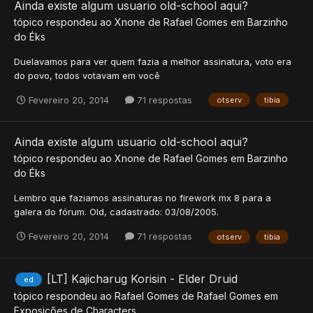
Ainda existe algum usuario old-school aqui?
tópico respondeu ao
Xnone
de
Rafael Gomes
em
Barzinho
do Éks
Duelavamos para ver quem fazia a melhor assinatura, voto era
do povo, todos votavam em você
Fevereiro 20, 2014
71 respostas
otserv
tibia
Ainda existe algum usuario old-school aqui?
tópico respondeu ao
Xnone
de
Rafael Gomes
em
Barzinho
do Éks
Lembro que faziamos assinaturas no firework mx 8 para a
galera do fórum. Old, cadastrado: 03/08/2005.
Fevereiro 20, 2014
71 respostas
otserv
tibia
[LT] Kajicharug Korisin - Elder Druid
ed
tópico respondeu ao
Rafael Gomes
de
Rafael Gomes
em
Exposições de Characters