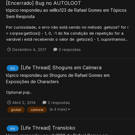
[Encerrado] Bug no AUTOLOOT
tópico respondeu ao
willks123
de
Rafael Gomes
em
Tópicos
Sem Resposta
Por curiosidade, o erro não está sendo no método .getsize? for i
= corpse:getSize() - 1, 0, -1 do Na condição de repetição for a
variável i está recebendo o valor de .getsize() - 1, suponhamos...
Dezembro 4, 2017
3 respostas
[Life Thread] Shoguns em Calmera
ms
tópico respondeu ao
Shoguns
de
Rafael Gomes
em
Exposições de Characters
Optional pvp...
Abril 2, 2014
2 respostas
(e 4 mais)
global
calmera
[Life Thread] Transloko
ms