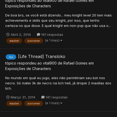
tópico respondeu ao
vital900
de
Rafael Gomes
em
Exposições de Characters
De boa bro, se você está dizendo... meu knight level 20 tem mais
achievements e skills que seu knight, por isso, que tenho
certeza no que disse. E qual knight em non-pvp que não usa o...
Abril 2, 2014
141 respostas
(e 1 mais)
master
sorcerer
[Life Thread] Transloko
ms
tópico respondeu ao
vital900
de
Rafael Gomes
em
Exposições de Characters
No mundo em qual eu jogo, eles não permitiriam seu bot nos
necro. Só matei 3k de necro na lich hell, já dropei 2 maxillas dos
lich.
Março 31, 2014
141 respostas
(e 1 mais)
master
sorcerer