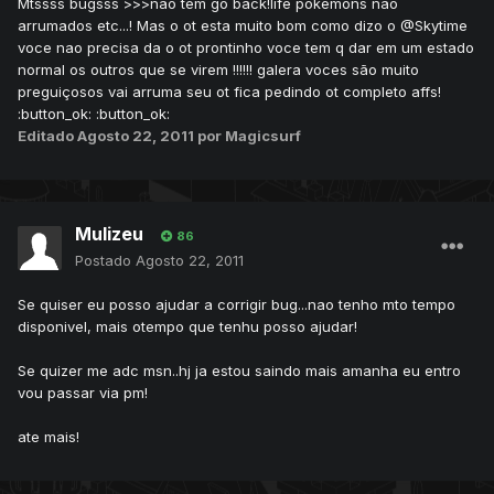
Mtssss bugsss >>>nao tem go back!life pokemons nao
arrumados etc...! Mas o ot esta muito bom como dizo o @Skytime
voce nao precisa da o ot prontinho voce tem q dar em um estado
normal os outros que se virem !!!!!! galera voces são muito
preguiçosos vai arruma seu ot fica pedindo ot completo affs!
:button_ok: :button_ok:
Editado
Agosto 22, 2011
por Magicsurf
Mulizeu
86
Postado
Agosto 22, 2011
Se quiser eu posso ajudar a corrigir bug...nao tenho mto tempo
disponivel, mais otempo que tenhu posso ajudar!
Se quizer me adc msn..hj ja estou saindo mais amanha eu entro
vou passar via pm!
ate mais!