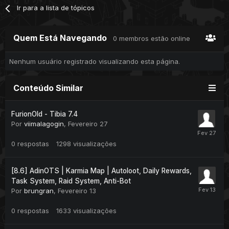
Ir para a lista de tópicos
Quem Está Navegando
0 membros estão online
Nenhum usuário registrado visualizando esta página.
Conteúdo Similar
FurionOld - Tibia 7.4
Por
viimalagogin
,
Fevereiro 27
0
respostas
1298
visualizações
[8.6] AdinOTS | Karmia Map | Autoloot, Daily Rewards,
Task System, Raid System, Anti-Bot
Por
brungran
,
Fevereiro 13
0
respostas
1633
visualizações