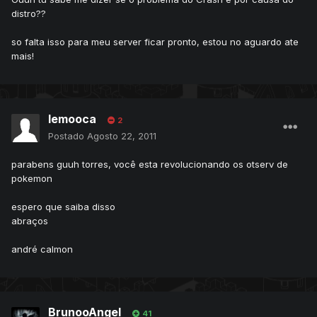
distro??
so falta isso para meu server ficar pronto, estou no aguardo ate
mais!
lemooca
2
Postado
Agosto 22, 2011
parabens guuh torres, você esta revolucionando os otserv de
pokemon
espero que saiba disso
abraços
andré calmon
BrunooAngel
41