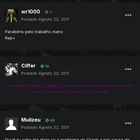
wr1000
0
Postado
Agosto 22, 2011
Parabéns pelo trabalho mano
Rep+
Ciffer
13
Postado
Agosto 22, 2011
Vlw pelos créditos, cheguei agora do meu curso de espanhol vou dar
uma olhada e testar depois posto dinovo
Mulizeu
86
Postado
Agosto 22, 2011
Guuh tu sabe me dizer se o problema do Crash e por causa do