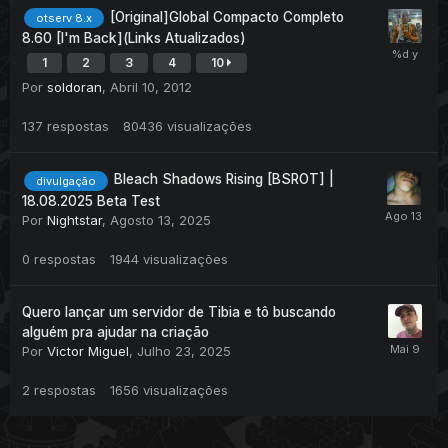
[Original]Global Compacto Completo
otserv 8.x
8.60 [I'm Back](Links Atualizados)
1
2
3
4
10
Por
soldoran
,
Abril 10, 2012
137
respostas
80436
visualizações
Bleach Shadows Rising [BSROT] |
divulgação
18.08.2025 Beta Test
Por
Nightstar
,
Agosto 13, 2025
0
respostas
1944
visualizações
Quero lançar um servidor de Tibia e tô buscando
alguém pra ajudar na criação
Por
Victor Miguel
,
Julho 23, 2025
2
respostas
1656
visualizações