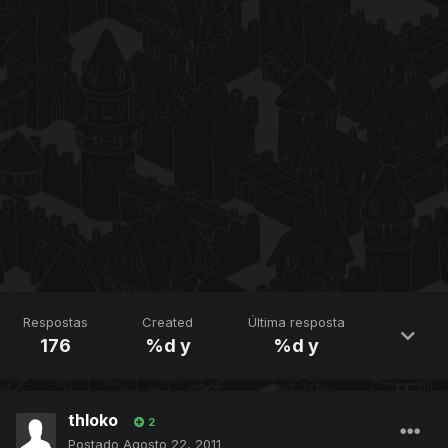
Respostas
Created
Última resposta
176
%d y
%d y
thloko
2
Postado
Agosto 22, 2011