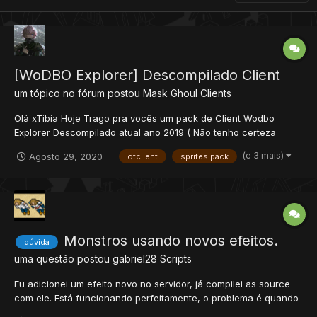
[WoDBO Explorer] Descompilado Client
um tópico no fórum postou
Mask Ghoul
Clients
Olá xTibia Hoje Trago pra vocês um pack de Client Wodbo
Explorer Descompilado atual ano 2019 ( Não tenho certeza
disso, eu nao lembro mais. deixei que minha notebook guardava
(e 3 mais)
Agosto 29, 2020
otclient
sprites pack
mais o clientes.) Espero que vocês gostam.
https://www.mediafire.com/file/zqnt30azbuvi1wc/WODBOExplore
r.zi...
Monstros usando novos efeitos.
dúvida
uma questão postou
gabriel28
Scripts
Eu adicionei um efeito novo no servidor, já compilei as source
com ele. Está funcionando perfeitamente, o problema é quando
ponho para um monstro usar, quando ele usa, da debug no