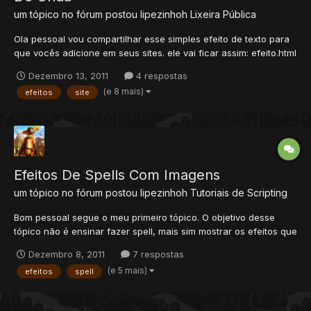
um tópico no fórum postou
lipezinhoh
Lixeira Pública
Ola pessoal vou compartilhar esse simples efeito de texto para
que vocês adicione em seus sites. ele vai ficar assim: efeito.html
Para adicionar o efeito basta ir na basta do seu site
Dezembro 13, 2011
4 respostas
htdocs/layouts/tibiacom e abre o arquivo layout.php e adicione
(e 8 mais)
efeitos
site
o seguinte código: texto em v...
Efeitos De Spells Com Imagens
um tópico no fórum postou
lipezinhoh
Tutoriais de Scripting
Bom pessoal segue o meu primeiro tópico. O objetivo desse
tópico não é ensinar fazer spell, mais sim mostrar os efeitos que
pode ser adicionado em cada spell, mais para que tivesse mais
Dezembro 8, 2011
7 respostas
facilidade de visualização resolvi colocar uma magia como
(e 5 mais)
efeitos
spell
exemplo. 1° criando uma spell (eu usei essa c...