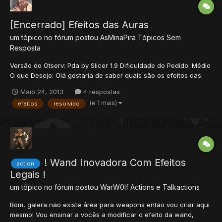
[Encerrado] Efeitos das Auras
um tópico no fórum postou
AsMinaPira
Tópicos Sem
Resposta
Versão do Otserv: Pda by Slicer 1.9 Dificuldade do Pedido: Médio
O que Desejo: Olá gostaria de saber quais são os efeitos das
auras que também são usados em ataques.. Obrigado desde Já.
Maio 24, 2013
4 respostas
(e 1 mais)
efeitos
resolvido
! Wand Inovadora Com Efeitos
action
Legais !
um tópico no fórum postou
WarW0lf
Actions e Talkactions
Bom, galera não existe área para weapons então vou criar aqui
mesmo! Vou ensinar a vocês a modificar o efeito da wand,