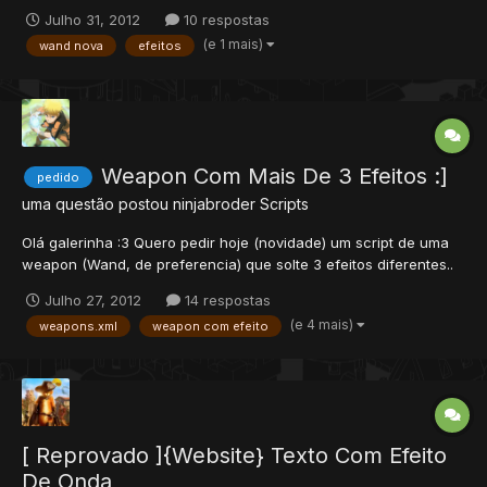
colocando o efeito que quiserem (holy, blood, death, etc) Vá em
Julho 31, 2012
10 respostas
data/weapons/weapons.xml: Coloque: data/weapons/scripts -
(e 1 mais)
wand nova
efeitos
copie algum arquivo e renomei...
Weapon Com Mais De 3 Efeitos :]
pedido
uma questão postou
ninjabroder
Scripts
Olá galerinha :3 Quero pedir hoje (novidade) um script de uma
weapon (Wand, de preferencia) que solte 3 efeitos diferentes..
Por exemplo: ~ Primeiro solta um ShootEffect de HOLY com o
Julho 27, 2012
14 respostas
efeito 49 no target. ~~ Depois solta um ShootEffect de
(e 4 mais)
weapons.xml
weapon com efeito
SUDDENDEATH com o efeito 17 no target. ~~~ Por...
[ Reprovado ]{Website} Texto Com Efeito
De Onda