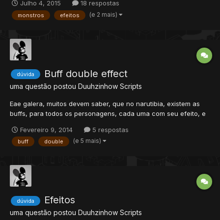
Julho 4, 2015
18 respostas
client. A pergunta é: tenho que compilar isso nas source? Se
(e 2 mais)
monstros
efeitos
sim, como? Alguém ajuda?
Buff double effect
dúvida
uma questão postou
Duuhzinhow
Scripts
Eae galera, muitos devem saber, que no narutibia, existem as
buffs, para todos os personagens, cada uma com seu efeito, e
eu gostaria, de colocar dois efeitos ao mesmo tempo, em
Fevereiro 9, 2014
5 respostas
apenas uma buff, vou postar aqui o script para voces verem, e
(e 5 mais)
buff
double
tentar me ajudar... local tempo = 60 -- tempo em segundo...
Efeitos
dúvida
uma questão postou
Duuhzinhow
Scripts