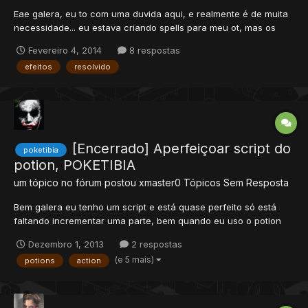
Eae galera, eu to com uma duvida aqui, e realmente é de muita
necessidade... eu estava criando spells para meu ot, mas os
comandos "/x" e "/z" tem um limite muitoo baixo para mostrar os
Fevereiro 4, 2014
8 respostas
efeitos, e eu gostaria de saber como aumentar esse limite...
efeitos
resolvido
Rep+ pra quem ajudar!
[Encerrado] Aperfeiçoar script do
poketibia
potion, POKETIBIA
um tópico no fórum postou
xmaster0
Tópicos Sem Resposta
Bem galera eu tenho um script e está quase perfeito só está
faltando incrementar uma parte, bem quando eu uso o potion
no pokemon ele vai soltando os efeitos e healando o pokemon,
Dezembro 1, 2013
2 respostas
porém quando o life do pokemon está cheio ele cura mas não
(e 5 mais)
potions
action
solta os efeito... Eu queria que mesmo com o life ja che...