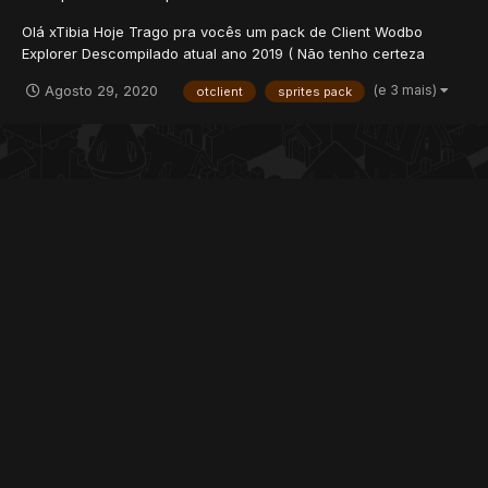
Olá xTibia Hoje Trago pra vocês um pack de Client Wodbo
Explorer Descompilado atual ano 2019 ( Não tenho certeza
disso, eu nao lembro mais. deixei que minha notebook guardava
(e 3 mais)
Agosto 29, 2020
otclient
sprites pack
mais o clientes.) Espero que vocês gostam.
https://www.mediafire.com/file/zqnt30azbuvi1wc/WODBOExplore
r.zi...