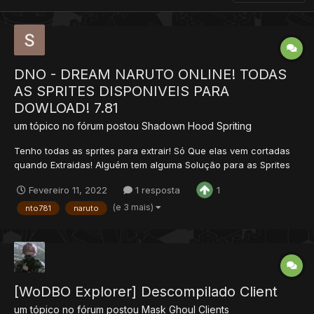
DNO - DREAM NARUTO ONLINE! TODAS
AS SPRITES DISPONIVEIS PARA
DOWLOAD! 7.81
um tópico no fórum postou
Shadown Hood
Spriting
Tenho todas as sprites para extrair! Só Que elas vem cortadas
quando Extraidas! Alguém tem alguma Solução para as Sprites
ao extrair sair juntas, Ou um Jeito fácil de junta-las? Estarei di...
Fevereiro 11, 2022
1 resposta
1
(e 3 mais)
nto781
naruto
[WoDBO Explorer] Descompilado Client
um tópico no fórum postou
Mask Ghoul
Clients