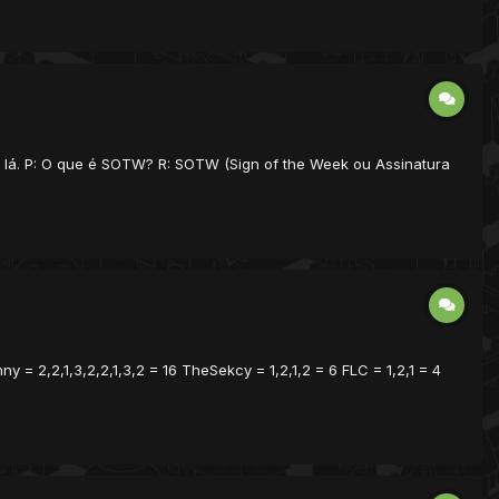
s lá. P: O que é SOTW? R: SOTW (Sign of the Week ou Assinatura
 = 2,2,1,3,2,2,1,3,2 = 16 TheSekcy = 1,2,1,2 = 6 FLC = 1,2,1 = 4