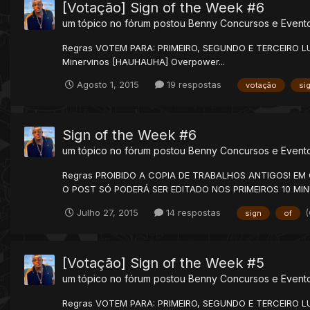
[Votação] Sign of the Week #6
um tópico no fórum postou
Benny
Concursos e Event
Regras VOTEM PARA: PRIMEIRO, SEGUNDO E TERCEIRO LU
Minervinos [HAUHAUHA] Overpower...
Agosto 1, 2015
19 respostas
votação
si
Sign of the Week #6
um tópico no fórum postou
Benny
Concursos e Event
Regras PROIBIDO A COPIA DE TRABALHOS ANTIGOS! EM
O POST SÓ PODERÁ SER EDITADO NOS PRIMEIROS 10 MI
Julho 27, 2015
14 respostas
sign
of
[Votação] Sign of the Week #5
um tópico no fórum postou
Benny
Concursos e Event
Regras VOTEM PARA: PRIMEIRO, SEGUNDO E TERCEIRO L