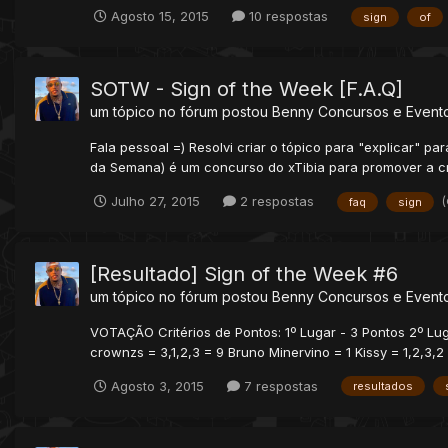
Agosto 15, 2015
10 respostas
sign
of
SOTW - Sign of the Week [F.A.Q]
um tópico no fórum postou
Benny
Concursos e Event
Fala pessoal =) Resolvi criar o tópico para "explicar"
da Semana) é um concurso do xTibia para promover a cria
Julho 27, 2015
2 respostas
faq
sign
[Resultado] Sign of the Week #6
um tópico no fórum postou
Benny
Concursos e Event
VOTAÇÃO Critérios de Pontos: 1º Lugar - 3 Pontos 2º Lugar
crownzs = 3,1,2,3 = 9 Bruno Minervino = 1 Kissy = 1,2,3,2 
Agosto 3, 2015
7 respostas
resultados