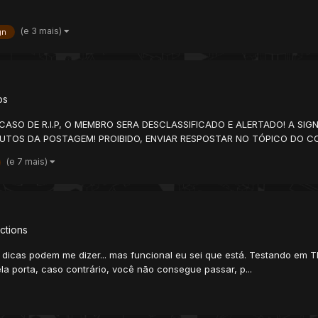
(e 3 mais)
gn
os
 CASO DE R.I.P, O MEMBRO SERA DESCLASSIFICADO E ALERTADO! A SI
NUTOS DA POSTAGEM! PROIBIDO, ENVIAR RESPOSTAR NO TÓPICO DO C
(e 7 mais)
ctions
r, dicas podem me dizer... mas funcional eu sei que está. Testando em
ela porta, caso contrário, você não consegue passar, p...