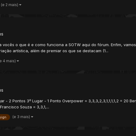
(e 2 mais)
os
 para vocês o que é e como funciona a SOTW aqui do fórum. Enfim, vamo
ção artística, além de premiar os que se destacam (1...
(e 4 mais)
os
 - 2 Pontos 3º Lugar - 1 Ponto Overpower = 3,3,3,2,3,1,1,1,1,2 = 20 Benny
Francisco Souza = 3,3,1,...
(e 3 mais)
sign