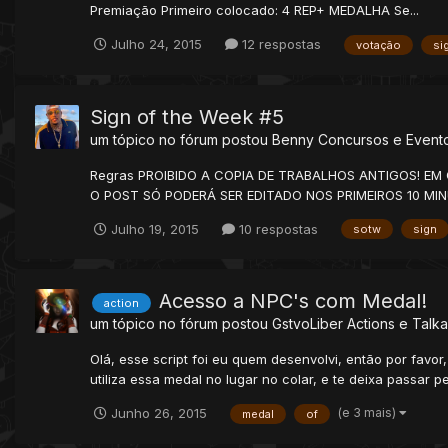
Premiação Primeiro colocado: 4 REP+ MEDALHA Se...
Julho 24, 2015
12 respostas
votação
si
Sign of the Week #5
um tópico no fórum postou
Benny
Concursos e Event
Regras PROIBIDO A COPIA DE TRABALHOS ANTIGOS! EM
O POST SÓ PODERÁ SER EDITADO NOS PRIMEIROS 10 MI
Julho 19, 2015
10 respostas
sotw
sign
Acesso a NPC's com Medal!
action
um tópico no fórum postou
GstvoLiber
Actions e Talka
Olá, esse script foi eu quem desenvolvi, então por favo
utiliza essa medal no lugar no colar, e te deixa passar p
(e 3 mais)
Junho 26, 2015
medal
of