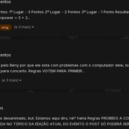
ventos
os: 1º Lugar - 3 Pontos 2º Lugar - 2 Pontos 3º Lugar - 1 Ponto Resultad
rpower = 3 + 2...
(e 3 mais)
sing
ventos
do pelo Beny por que ele esta com problemas com o computador dele, lo
r para concerto. Regras VOTEM PARA: PRIMEIR...
(e 3 mais)
os
 meio desanimado, but. Estamos aqui dnv, né? haha Regras PROIBIDO 
ADA NO TÓPICO DA EDIÇÃO ATUAL DO EVENTO O POST SÓ PODERÁ SER.