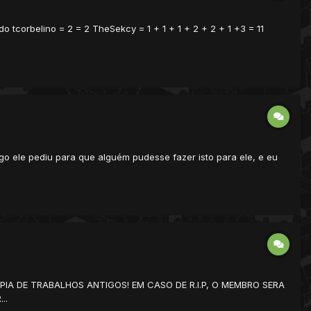
o tcorbelino = 2 = 2 TheSekcy = 1 + 1 + 1 + 2 + 2 + 1 +3 = 11
go ele pediu para que alguém pudesse fazer isto para ele, e eu
A COPIA DE TRABALHOS ANTIGOS! EM CASO DE R.I.P, O MEMBRO SERA
..