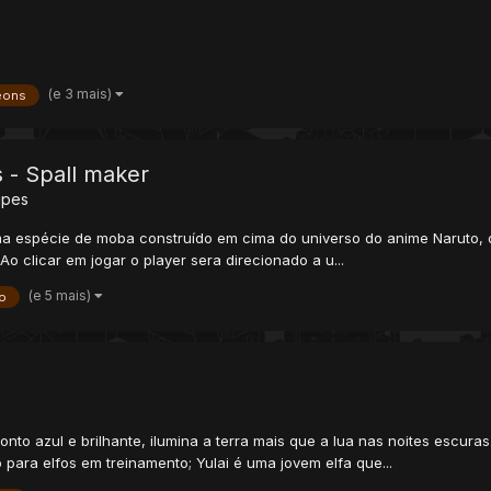
(e 3 mais)
eons
s - Spall maker
ipes
uma espécie de moba construído em cima do universo do anime Naruto,​ 
clicar em jogar o player sera direcionado a u...
(e 5 mais)
o
nto azul e brilhante, ilumina a terra mais que a lua nas noites escuras.
para elfos em treinamento; Yulai é uma jovem elfa que...