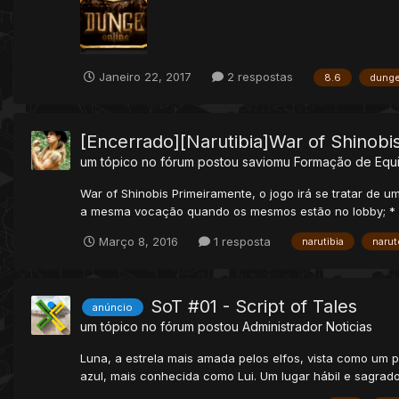
Janeiro 22, 2017
2 respostas
8.6
dung
[Encerrado][Narutibia]War of Shinobi
um tópico no fórum postou
saviomu
Formação de Equ
War of Shinobis Primeiramente, o jogo irá se tratar de 
a mesma vocação quando os mesmos estão no lobby; * Ao 
Março 8, 2016
1 resposta
narutibia
narut
SoT #01 - Script of Tales
anúncio
um tópico no fórum postou
Administrador
Noticias
Luna, a estrela mais amada pelos elfos, vista como um po
azul, mais conhecida como Lui. Um lugar hábil e sagrado 