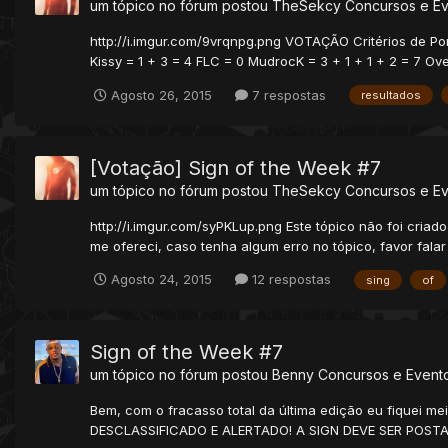
um tópico no fórum postou
TheSekcy
Concursos e E
http://i.imgur.com/9vrqnpg.png VOTAÇÃO Critérios de Pont
Kissy = 1 + 3 = 4 FLC = 0 MudrocK = 3 + 1 + 1 + 2 = 7 Ove
Agosto 26, 2015
7 respostas
resultados
[Votação] Sign of the Week #7
um tópico no fórum postou
TheSekcy
Concursos e E
http://i.imgur.com/syPKLup.png Este tópico não foi cria
me ofereci, caso tenha algum erro no tópico, favor fala
Agosto 24, 2015
12 respostas
sing
of
Sign of the Week #7
um tópico no fórum postou
Benny
Concursos e Event
Bem, com o fracasso total da última edição eu fiquei
DESCLASSIFICADO E ALERTADO! A SIGN DEVE SER POST