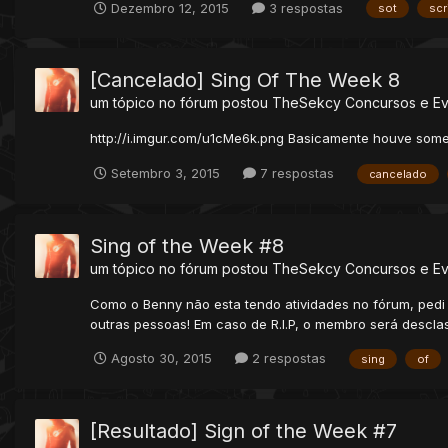
Dezembro 12, 2015
3 respostas
sot
scr
[Cancelado] Sing Of The Week 8
um tópico no fórum postou
TheSekcy
Concursos e E
http://i.imgur.com/u1cMe6k.png Basicamente houve somen
Setembro 3, 2015
7 respostas
cancelado
Sing of the Week #8
um tópico no fórum postou
TheSekcy
Concursos e E
Como o Benny não esta tendo atividades no fórum, pedi 
outras pessoas! Em caso de R.I.P, o membro será desclass
Agosto 30, 2015
2 respostas
sing
of
[Resultado] Sign of the Week #7