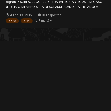
Regras PROIBIDO A COPIA DE TRABALHOS ANTIGOS! EM CASO
DE R.I.P, O MEMBRO SERA DESCLASSIFICADO E ALERTADO! A
SIGN DEVE SER POSTADA NO TÓPICO DA EDIÇÃO ATUAL DO
Julho 19, 2015
10 respostas
EVENTO O POST SÓ PODERÁ SER EDITADO NOS PRIMEIROS 10
(e 7 mais)
sotw
sign
MINUTOS DA POSTAGEM! PROIBIDO, ENVIAR RESPOSTAR NO
TÓPICO DO CONCURSO, RESPOSTAS...