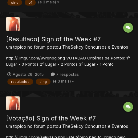
(e 3 mais)
sing
of
desclassificado e alertado! A Sign deve ser...
[Resultado] Sign of the Week #7
um tópico no fórum postou
TheSekcy
Concursos e Eventos
http://i.imgur.com/9vrqnpg.png VOTAÇÃO Critérios de Pontos: 1º
Lugar - 3 Pontos 2º Lugar - 2 Pontos 3º Lugar - 1 Ponto
Resultado tcorbelino = 2 = 2 TheSekcy = 1 + 1 + 1 + 2 + 2 + 1 +3
Agosto 26, 2015
7 respostas
= 11 Kissy = 1 + 3 = 4 FLC = 0 MudrocK = 3 + 1 + 1 + 2 = 7
(e 3 mais)
resultados
sing
Overpower = 3 + 2...
[Votação] Sign of the Week #7
um tópico no fórum postou
TheSekcy
Concursos e Eventos
http://i.imgur.com/syPKLup.png Este tópico não foi criado pelo