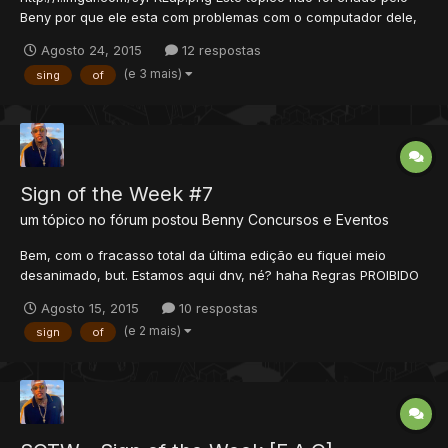
Beny por que ele esta com problemas com o computador dele,
logo ele pediu para que alguém pudesse fazer isto para ele, e
Agosto 24, 2015
12 respostas
eu me ofereci, caso tenha algum erro no tópico, favor falar
(e 3 mais)
sing
of
para concerto. Regras VOTEM PARA: PRIMEIR...
Sign of the Week #7
um tópico no fórum postou
Benny
Concursos e Eventos
Bem, com o fracasso total da última edição eu fiquei meio
desanimado, but. Estamos aqui dnv, né? haha Regras PROIBIDO
A COPIA DE TRABALHOS ANTIGOS! EM CASO DE R.I.P, O MEMBRO
Agosto 15, 2015
10 respostas
SERA DESCLASSIFICADO E ALERTADO! A SIGN DEVE SER
(e 2 mais)
sign
of
POSTADA NO TÓPICO DA EDIÇÃO ATUAL DO EVENTO O POST
SÓ PODERÁ SER...