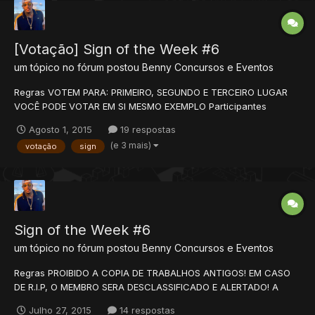
[Votação] Sign of the Week #6
um tópico no fórum postou
Benny
Concursos e Eventos
Regras VOTEM PARA: PRIMEIRO, SEGUNDO E TERCEIRO LUGAR
VOCÊ PODE VOTAR EM SI MESMO EXEMPLO Participantes
Francisco Souza TheSekcy Benny FLC crownzs Kissy Avuenja
Agosto 1, 2015
19 respostas
Bruno Minervinos [HAUHAUHA] Overpower...
(e 3 mais)
votação
sign
Sign of the Week #6
um tópico no fórum postou
Benny
Concursos e Eventos
Regras PROIBIDO A COPIA DE TRABALHOS ANTIGOS! EM CASO
DE R.I.P, O MEMBRO SERA DESCLASSIFICADO E ALERTADO! A
SIGN DEVE SER POSTADA NO TÓPICO DA EDIÇÃO ATUAL DO
Julho 27, 2015
14 respostas