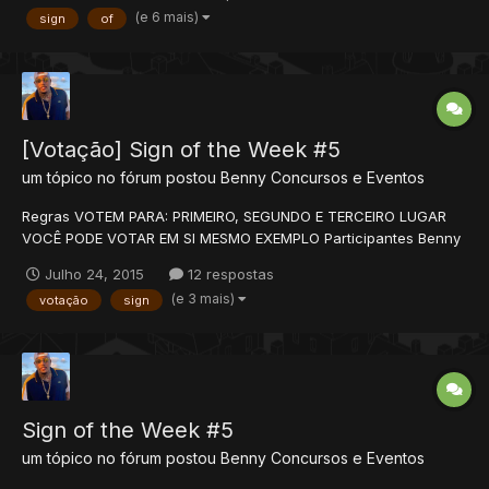
EVENTO O POST SÓ PODERÁ SER EDITADO NOS PRIMEIROS 10
(e 6 mais)
sign
of
MINUTOS DA POSTAGEM! PROIBIDO, ENVIAR RESPOSTAR NO
TÓPICO DO CONCURSO, RESPOSTAS...
[Votação] Sign of the Week #5
um tópico no fórum postou
Benny
Concursos e Eventos
Regras VOTEM PARA: PRIMEIRO, SEGUNDO E TERCEIRO LUGAR
VOCÊ PODE VOTAR EM SI MESMO EXEMPLO Participantes Benny
crownzs MudrocK Dbko FLC Francisco Souza TheSekcy
Julho 24, 2015
12 respostas
Premiação Primeiro colocado: 4 REP+ MEDALHA Se...
(e 3 mais)
votação
sign
Sign of the Week #5
um tópico no fórum postou
Benny
Concursos e Eventos