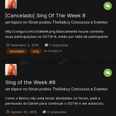
[Cancelado] Sing Of The Week 8
um tópico no fórum postou
TheSekcy
Concursos e Eventos
http://i.imgur.com/u1cMe6k.png Basicamente houve somente
duas participações no SOTW 8, então por falta de participante
o evento está cancelado. Obrigado a quem participou
Setembro 3, 2015
7 respostas
(e 3 mais)
cancelado
sing
Sing of the Week #8
um tópico no fórum postou
TheSekcy
Concursos e Eventos
Como o Benny não esta tendo atividades no fórum, pedi a
permissão do Daniel para continuar o SOTW e ele autorizou.
então demos inicio ao SOTW 8. Regras Proibido copia de
Agosto 30, 2015
2 respostas
trabalhos de outras pessoas! Em caso de R.I.P, o membro será