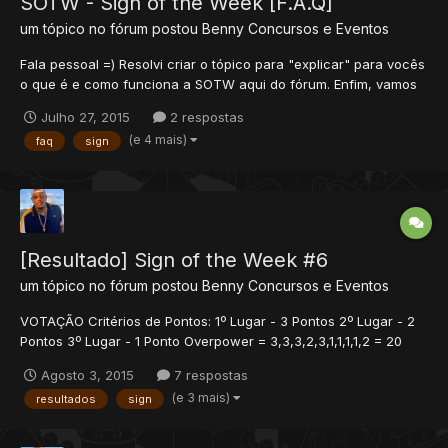
SOTW - Sign of the Week [F.A.Q]
um tópico no fórum postou
Benny
Concursos e Eventos
Fala pessoal =) Resolvi criar o tópico para "explicar" para vocês
o que é e como funciona a SOTW aqui do fórum. Enfim, vamos
lá. P: O que é SOTW? R: SOTW (Sign of the Week ou Assinatura
Julho 27, 2015
2 respostas
da Semana) é um concurso do xTibia para promover a criação
(e 4 mais)
faq
sign
artística, além de premiar os que se destacam (1...
[Resultado] Sign of the Week #6
um tópico no fórum postou
Benny
Concursos e Eventos
VOTAÇÃO Critérios de Pontos: 1º Lugar - 3 Pontos 2º Lugar - 2
Pontos 3º Lugar - 1 Ponto Overpower = 3,3,3,2,3,1,1,1,1,2 = 20
Benny = 2,2,1,3,2,2,1,3,2 = 16 TheSekcy = 1,2,1,2 = 6 FLC = 1,2,1 =
Agosto 3, 2015
7 respostas
4 crownzs = 3,1,2,3 = 9 Bruno Minervino = 1 Kissy = 1,2,3,2
(e 3 mais)
resultados
sign
Francisco Souza = 3,3,1,...