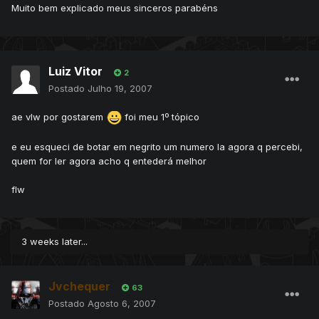
Muito bem explicado meus sinceros parabéns
Luiz Vitor
2
Postado
Julho 19, 2007
ae vlw por gostarem
foi meu 1º tópico
e eu esqueci de botar em negrito um numero la agora q percebi,
quem for ler agora acho q entederá melhor
flw
3 weeks later...
Jvchequer
63
Postado
Agosto 6, 2007