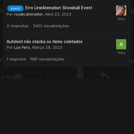
Erro LineAnimation Snowball Event
event
Por
royalcalvineitor
,
Abril 23, 2023
2
respostas
2402
visualizações
Autoloot não stacka os items coletados
Por
Lux Fero
,
Março 28, 2023
1
resposta
1981
visualizações