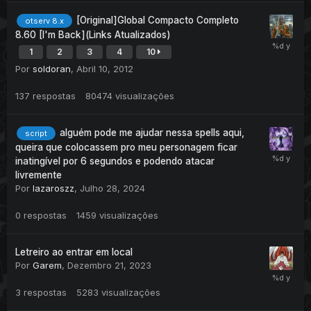
[Original]Global Compacto Completo
otserv 8.x
8.60 [I'm Back](Links Atualizados)
1
2
3
4
10
Por
soldoran
,
Abril 10, 2012
137
respostas
80474
visualizações
alguém pode me ajudar nessa spells aqui,
script
queira que colocassem pro meu personagem ficar
inatingível por 6 segundos e podendo atacar
livremente
Por
lazaroszz
,
Julho 28, 2024
0
respostas
1459
visualizações
Letreiro ao entrar em local
Por
Garem
,
Dezembro 21, 2023
3
respostas
5283
visualizações