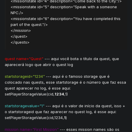
<missionstate id="4" description="Come back to the City."/>
<missionstate id="5" description="Speak with a someone
NPC./>
<missionstate id="6" description="You have completed this
part of the quest."/>
</mission>
</quest>
</quests>
quest name="Quest"
--- aqui você bota o título da quest, que
aparecerá logo que abrir o quest log
startstorageid="1234"
--- aqui é o famoso storage que é
colocado nas quests, esse startstorage é o número que faz essa
quest aparecer no log, é esse aqui:
setPlayerStorageValue(cid,
1234
,1)
startstoragevalue="1"
--- aqui é o valor de início da quest, isso +
o startstorageid que faz aparecer no quest log, é esse aqui:
setPlayerStorageValue(cid,1234,
1
)
mission name="First Mission"
--- esses mission names são os