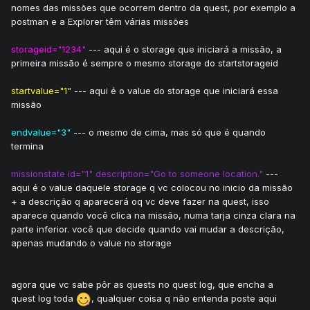
nomes das missões que ocorrem dentro da quest, por exemplo a
postman e a Explorer têm várias missões
storageid="1234"
--- aqui é o storage que iniciará a missão, a
primeira missão é sempre o mesmo storage do startstorageid
startvalue="1"
--- aqui é o value do storage que iniciará essa
missão
endvalue="3"
--- o mesmo de cima, mas só que é quando
termina
missionstate id="1" description="Go to someone location."
---
aqui é o value daquele storage q vc colocou no inicio da missão
+ a descrição q aparecerá oq vc deve fazer na quest, isso
aparece quando você clica na missão, numa tarja cinza clara na
parte inferior. você que decide quando vai mudar a descrição,
apenas mudando o value no storage
agora que vc sabe pôr as quests no quest log, que encha a
quest log toda
, qualquer coisa q não entenda poste aqui