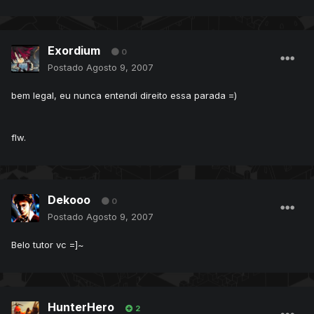
Exordium
0
Postado
Agosto 9, 2007
bem legal, eu nunca entendi direito essa parada =)
flw.
Dekooo
0
Postado
Agosto 9, 2007
Belo tutor vc =]~
HunterHero
2