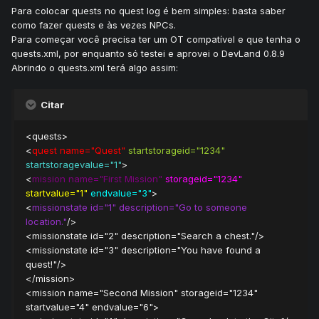
Para colocar quests no quest log é bem simples: basta saber
como fazer quests e às vezes NPCs.
Para começar você precisa ter um OT compatível e que tenha o
quests.xml, por enquanto só testei e aprovei o DevLand 0.8.9
Abrindo o quests.xml terá algo assim:
Citar
<quests>
<
quest name="Quest"
startstorageid="1234"
startstoragevalue="1"
>
<
mission name="First Mission"
storageid="1234"
startvalue="1"
endvalue="3"
>
<
missionstate id="1" description="Go to someone
location."
/>
<missionstate id="2" description="Search a chest."/>
<missionstate id="3" description="You have found a
quest!"/>
</mission>
<mission name="Second Mission" storageid="1234"
startvalue="4" endvalue="6">