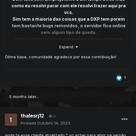
como eu resolvi parar com ele resolvi trazer aqui pra
vcs.
Sim tem a maioria das coisas que a DXP tem porem
tem bastante bugs removidos, o servidor fica online
sem algum tipo de queda.
esta estavel para por online alem de ter um mapa
unico tem um cliente lido d+ :3 meu orgulho
Expand
huahuahua
Ótima base, comunidade agradece por essa contribuição!
mais em fim vamos ao que interessa
Informações Basicas
1
Duel System.
Nick System.
Autoloot System.
5 months later...
Block Respaw System.
Mega Evolução Ssystem.
Auto Stacking System.
thalesrj12
0
Player passa por dentro de outros Players(Não sei o nome
Postado
Outubro 14, 2023
deste sistema kk).
Ditto Memory System.
onde ta esse cliente atualizado ? so achei para abrir na versão