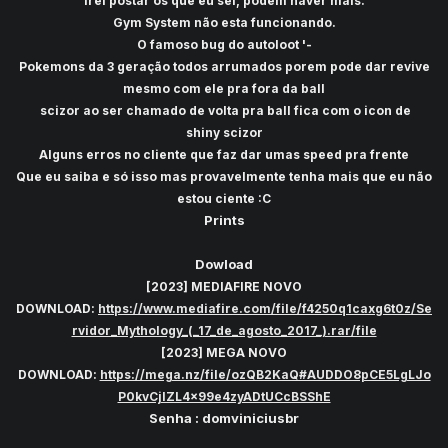
Irei postar os que eu sei, podem haver mais.
Gym System não esta funcionando.
O famoso bug do autoloot '-
Pokemons da 3 geração todos arrumados porem pode dar revive
mesmo com ele pra fora da ball
scizor ao ser chamado de volta pra ball fica com o icon de
shiny
scizor
Alguns erros no cliente que faz dar umas speed pra frente
Que eu saiba e só isso mas provavelmente tenha mais que eu não
estou ciente :C
Prints
Dowload
[2023] MEDIAFIRE NOVO
DOWNLOAD:
https://www.mediafire.com/file/f4250q1caxg6t0z/Se
rvidor_Mythology_(_17_de_agosto_2017_).rar/file
[2023] MEGA NOVO
DOWNLOAD:
https://mega.nz/file/ozQB2KaQ#AUDDO8pCE5LgLJo
P0kvCjlZL4x99e4zyADtUCcBSShE
Senha : domviniciusbr