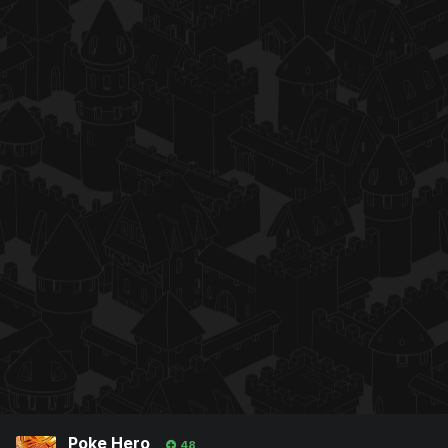
Poke Hero
48