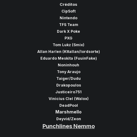
Créditos
CipSoft
Nintendo
TFS Team
Dark X Poke
PXG
Tom Lukz (Smix)
Allan Harlen (Kttallan/lordsorte)
Eduardo Meskita (FuuinFake)
Noninhouh
Tony Araujo
Taiger/Dudu
Drakopoulos
Justiceiro751
Vinicius Clel (Walox)
DeadPool
Marshmello
Deyvid/Zeon
Punchlines Nemmo