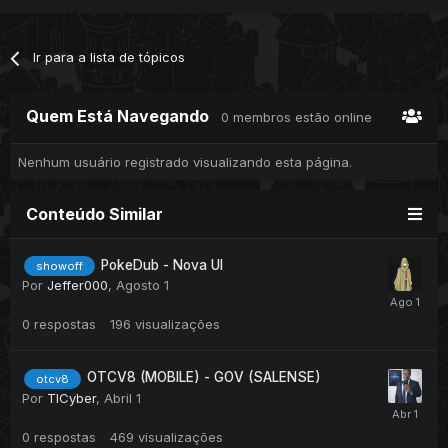
Ir para a lista de tópicos
Quem Está Navegando
0 membros estão online
Nenhum usuário registrado visualizando esta página.
Conteúdo Similar
PokeDub - Nova UI
showoff
Por
Jeffer000
,
Agosto 1
0
respostas
196
visualizações
OTCV8 (MOBILE) - GOV (SALENSE)
otcv8
Por
TICyber
,
Abril 1
0
respostas
469
visualizações