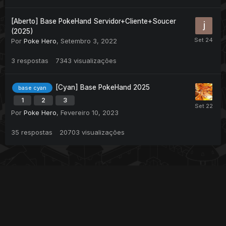
[Aberto] Base PokeHand Servidor+Cliente+Soucer
(2025)
Por
Poke Hero
,
Setembro 3, 2022
3
respostas
7343
visualizações
[Cyan] Base PokeHand 2025
base cyan
1
2
3
Por
Poke Hero
,
Fevereiro 10, 2023
35
respostas
20703
visualizações