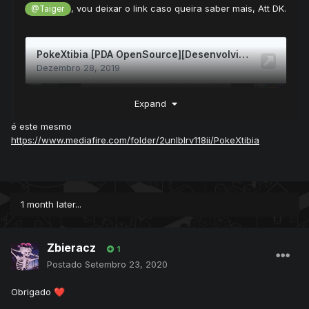
, vou deixar o link caso queira saber mais, Att DK.
@Taiger
Expand
é este mesmo
https://www.mediafire.com/folder/2unlblrv118ii/PokeXtibia
1 month later...
Zbieracz
1
Postado
Setembro 23, 2020
Obrigado
❤️