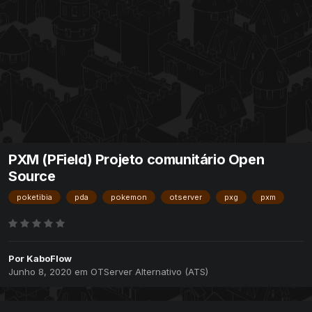
PXM (PField) Projeto comunitário Open
Source
poketibia
pda
pokemon
otserver
pxg
pxm
Por
KaboFlow
Junho 8, 2020
em
OTServer Alternativo (ATS)