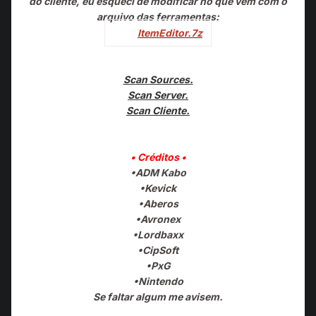
do cliente, eu esqueci de modificar no que vem com o
arquivo das ferramentas:
ItemEditor.7z
Scan Sources.
Scan Server.
Scan Cliente.
• Créditos
•
•ADM Kabo
•
Kevick
•
Aberos
•Avronex
•Lordbaxx
•CipSoft
•PxG
•Nintendo
Se faltar algum me avisem.