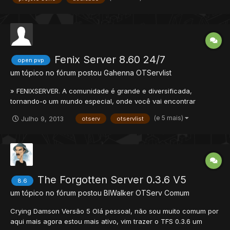
Fenix Server 8.60 24/7
open pvp
um tópico no fórum postou
Gahenna
OTServlist
» FENIXSERVER. A comunidade é grande e diversificada,
tornando-o um mundo especial, onde você vai encontrar
valores nunca presentes em outros servidores. » Mapa Proprio (
(e 5 mais)
Julho 9, 2013
otserv
otservlist
Hawk Map ) » 24 Horas Online » Sistema de Guild Wars »
Sistema de guild Points » 4 Cidades free e 1 vip » 40+ Raids
Automáticas...
The Forgotten Server 0.3.6 V5
8.6
um tópico no fórum postou
BlWalker
OTServ Comum
Crying Damson Versão 5 Olá pessoal, não sou muito comum por
aqui mais agora estou mais ativo, vim trazer o TFS 0.3.6 um