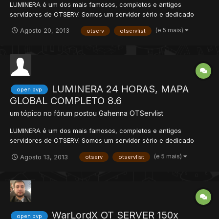
LUMINERA é um dos mais famosos, completos e antigos
servidores de OTSERV. Somos um servidor sério e dedicado
provendo serviço de qualidade a 4 anos. Online 24hs desde
(e 5 mais)
Agosto 20, 2013
otserv
otservlist
2009, a comunidade é grande e diversificada, tornando-o um
mundo especial, onde você vai encontrar valores nunca
presentes em outros...
LUMINERA 24 HORAS, MAPA
open pvp
GLOBAL COMPLETO 8.6
um tópico no fórum postou
Gahenna
OTServlist
LUMINERA é um dos mais famosos, completos e antigos
servidores de OTSERV. Somos um servidor sério e dedicado
provendo serviço de qualidade a 4 anos. Online 24hs desde
(e 5 mais)
Agosto 13, 2013
otserv
otservlist
2009, a comunidade é grande e diversificada, tornando-o um
mundo especial, onde você vai encontrar valores nunca
presentes em outros...
WarLordX OT SERVER 150x
open pvp