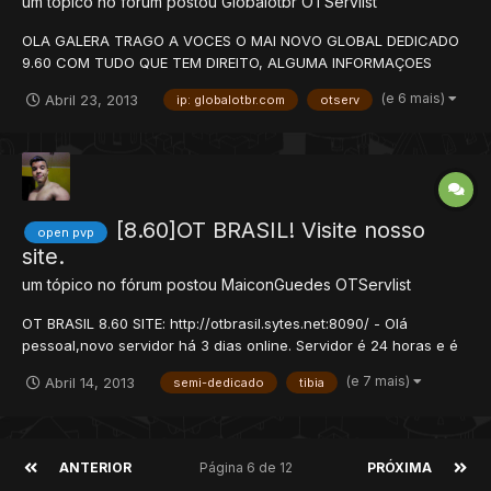
um tópico no fórum postou
Globalotbr
OTServlist
OLA GALERA TRAGO A VOCES O MAI NOVO GLOBAL DEDICADO
9.60 COM TUDO QUE TEM DIREITO, ALGUMA INFORMAÇOES
ABAIXO: Sistema de cooldown das magias 100% funcionando
(e 6 mais)
Abril 23, 2013
ip: globalotbr.com
otserv
(SEM COMBO); -Mount System 100%; -Taming System 97%; -
Caves com os novos monstros para as montarias; -Novos items
9.60; -Market Syste...
[8.60]OT BRASIL! Visite nosso
open pvp
site.
um tópico no fórum postou
MaiconGuedes
OTServlist
OT BRASIL 8.60 SITE: http://otbrasil.sytes.net:8090/ - Olá
pessoal,novo servidor há 3 dias online. Servidor é 24 horas e é
semi-dedicado(VPS). - Informações do servidor: * 600X EXP *
(e 7 mais)
Abril 14, 2013
semi-dedicado
tibia
350X SKILLS * 100X ML * 50X LOOT * SITE:
http://otbrasil.sytes.net:8090/ * Como jogar: - Crie uma conta e...
ANTERIOR
Página 6 de 12
PRÓXIMA