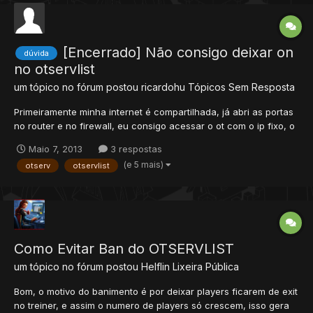
[Encerrado] Não consigo deixar on
dúvida
no otservlist
um tópico no fórum postou
ricardohu
Tópicos Sem Resposta
Primeiramente minha internet é compartilhada, já abri as portas
no router e no firewall, eu consigo acessar o ot com o ip fixo, o
meu site tb com o ip fixo, ja abri o site em outro computador e
Maio 7, 2013
3 respostas
está tudo ok, apenas não consigo deichar on no otservlist, ele
(e 5 mais)
otserv
otservlist
faz o cadastro tudo só nao aparece na...
Como Evitar Ban do OTSERVLIST
um tópico no fórum postou
Helflin
Lixeira Pública
Bom, o motivo do banimento é por deixar players ficarem de exit
no treiner, e assim o numero de players só crescem, isso gera