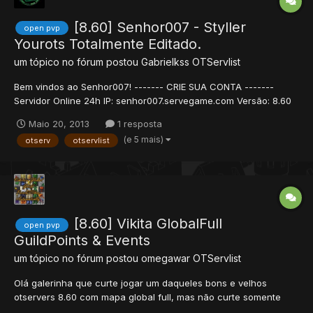
[8.60] Senhor007 - Styller
open pvp
Yourots Totalmente Editado.
um tópico no fórum postou
Gabrielkss
OTServlist
Bem vindos ao Senhor007! ------- CRIE SUA CONTA -------
Servidor Online 24h IP: senhor007.servegame.com Versão: 8.60
Port: 7171 News: Serve Novinho Aproveite seja top! Informções:
Maio 20, 2013
1 resposta
»Mapa Totalmente Editado Styller-War »Hunts Exclusivas
(e 5 mais)
otserv
otservlist
»Quests Novas »Eventos Novos »Todos os Ite...
[8.60] Vikita GlobalFull
open pvp
GuildPoints & Events
um tópico no fórum postou
omegawar
OTServlist
Olá galerinha que curte jogar um daqueles bons e velhos
otservers 8.60 com mapa global full, mas não curte somente
isso, curte inovação, curte aventuras e wars. Se você é um