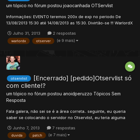
um tópico no fórum postou
joaocanhada
OTServlist
Informações: EVENTO teremos 200x de exp no periodo De
13/08/2013 15:30 até 14/08/2013 as 15:30. Divirtão-se !!! WarlordX
Online é um servidor 24h, mapa Alissow server 9.83. FACEBOOK
Julho 31, 2013
2 respostas
= https://www.facebook.../WarLordXOtServ IP: warlordx.no-ip.biz
(e 9 mais)
warlordx
otserver
Site: http://warlordx.no-ip.biz:8090...
[Encerrado] [pedido]Otservlist só
otservlist
com cliente!?
um tópico no fórum postou
anoidperuzzo
Tópicos Sem
Resposta
Fala galera, não sei se é a área correta.. seguinte, eu queria
saber se colocando o servidor no Otservlist, eu teria alguma
forma de fazer com que só pudesse jogar baixando o Patch, o
Junho 7, 2013
7 respostas
meu cliente no caso... Estou modificando muitas coisas dentro
(e 7 mais)
duvida
patch
do Game, então só poderá funcionar corretamente co...