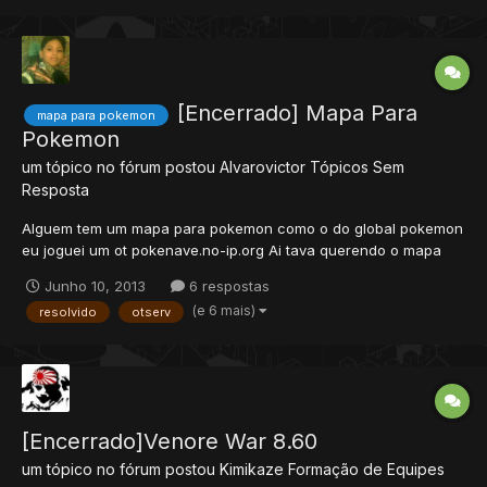
[Encerrado] Mapa Para
mapa para pokemon
Pokemon
um tópico no fórum postou
Alvarovictor
Tópicos Sem
Resposta
Alguem tem um mapa para pokemon como o do global pokemon
eu joguei um ot pokenave.no-ip.org Ai tava querendo o mapa
dele se alguem tiver porfavor posta aki REP++ PARA QM AJUDAR
Junho 10, 2013
6 respostas
(e 6 mais)
resolvido
otserv
[Encerrado]Venore War 8.60
um tópico no fórum postou
Kimikaze
Formação de Equipes