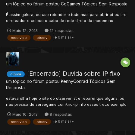
um tópico no fórum postou
CoGames
Tópicos Sem Resposta
É assim galera, eu uso roteador e tudo mas para abrir ot eu tiro
o roteador e coloco o cabo de rede direto do modem no
notebook! Acontece que ao abrir eu consigo adicionar o ot la na
Maio 12, 2013
12 respostas
lista e tudo, porém, somente eu consigo entrar no ot, e la no
(e 6 mais)
resolvido
otserv
otservlist aparece 0 pessoas online! O que pode ser? Aj...
[Encerrado] Duvida sobre IP fixo
dúvida
um tópico no fórum postou
KennyConrad
Tópicos Sem
Resposta
estava olha hoje o site do otserverlist e reparei que alguns ips
não presisa de servegame.com/.no-ip.info esses treco exemplo
www.starbr.com.br gostaria de saber como faço um ip direto
Maio 10, 2013
8 respostas
assim no caso gostaria que o meu fosse www.megabr.com.br ou
(e 6 mais)
resolvido
otserv
www.megabr.com até os ips do RADBR...