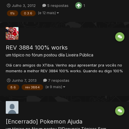
Ótimo servidor que procurei por aqui mais não encontrei e estou
Julho 3, 2012
5 respostas
1
trazendo ele aqui para o FÓrum Versão 8.60 Antes de Baixar:...
(e 12 mais)
tfs
0.3.6
REV 3884 100% works
um tópico no fórum postou
dila
Lixeira Pública
Olá caro amigos do XTibia. Venho aqui apresentar pra vocês no
momento a melhor REV 3884 100% works. Quando eu digo 100%
works, são todos os bugs e erros fixados, apresentamos os
Junho 7, 2013
7 respostas
seguinte conteúdo nessa REV: - Fix/Patch Hotkey que pode
(e 9 mais)
8.6
rev 3884
haver lag/freeze no servidor. - Limite de peso de items no...
[Encerrado] Pokemon Ajuda
um tópico no fórum postou
EliDenuncia
Tópicos Sem