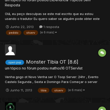
Resposta
Olá, eu peço desculpas se este mal escrito que eu estou
usando o tradutor Eu quero saber se alguém pode obter este
servidor! É isso que eu olhar e olhar para qualquer coisa! E já
Junho 22, 2013
1 resposta
existem dois servidores com o mesmo!
(e 6 mais)
pedido
otserv
http://venezuela.otservlist.org/ots/1445051
Monster Tibia OT [8.6]
open pvp
um tópico no fórum postou
mathos16
OTServlist
Venha gogo ot Novo Venha ser O Toop Server: 24hr , Evento
Castelo Segunda , Sexta e Domingo Para Começar o server
Vamos FAZER Evento Bag e Depois evento Castelo , Lembre-se
(e 6 mais)
Junho 11, 2013
tibia
otserv
Vaga de God Para quem Achar a bag Premiada xp : 999 Loot : 4
IP: monsterotbrasil.zapto.org Ski...