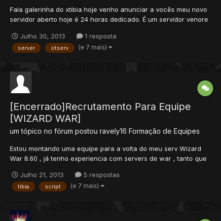
Fala galerinha do xtibia hoje venho anunciar a vocês meu novo
servidor aberto hoje é 24 horas dedicado. É um servidor venore
war team vs team Resolvi abrir ele porque vejo no forum muitos
Julho 30, 2013
1 resposta
tutoriais abertos de pessoas que abrem o server lota depois
(e 7 mais)
server
otserv
fexa então ta ai esse servidor quem q...
[Encerrado]Recrutamento Para Equipe
[WIZARD WAR]
um tópico no fórum postou
ravely16
Formação de Equipes
Estou montando uma equipe para a volta do meu serv Wizard
War 8.60 , já tenho experiencia com servers de war , tanto que
fui adm de um dos otserv de referência o HerosofWar que
Julho 21, 2013
5 respostas
Bateu 110 players online sem trainers . Estou procurando uma
(e 7 mais)
tibia
script
equipe competente para me auxiliar neste caminho que
pretendo...