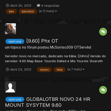
banimento, vou ensinar como retirar esse exit. 1º = vá na pasta
Abril 30, 2013
4 respostas
do seu ot, em data\creaturescripts\scripts e crie um bloco de
(e 12 mais)
ban
banotlist
notas, renomeie-o para idle.lua e cole isso...
[9.60] Phx OT
open pvp
um tópico no fórum postou
McSorriso309
OTServlist
Servidor novo no mercado, dedicado na Itália. [24hrs] Versão do
servidor: 9.60 Map Base: Yourots Edited e Mix Yourots (Azeroth
Server) Ip do servidor: phxot.sytes.net Porta: 7171 Site:
(e 7 mais)
Abril 23, 2013
otserv
tibia
phxot.sytes.net ]________________________[ Informations: • Exp
Rate: 150x (Stages) • Skills Rate: 40...
GLOBALOTBR NOVO 24 HR
open pvp
MOUNT SYSYTEM 9.60