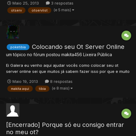
Maio 25, 2013
3 respostas
desses vo deve jogar o Vikitera Global. Contamos com um
(e 5 mais)
otserv
otservlist
dedicado de 16gb de memória ram e um ótimo FireWall con...
Colocando seu Ot Server Online
poketibia
um tópico no fórum postou
makita456
Lixeira Pública
Ei Galera eu venho aqui ajudar vocês como colocar seu ot
server online sei que muitos já sabem fazer isso por que e muito
simples mais vim compartilhar isso com vocês por muitos
Maio 19, 2013
8 respostas
jogadores de tibia ou poketibia etc querem colocar seu ot
(e 8 mais)
makita aqui
tibia
server online então vamos ao tutorial , este e meu primeiro tuto...
[Encerrado] Porque só eu consigo entrar
no meu ot?