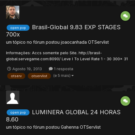
Brasil-Global 9.83 EXP STAGES
open pvp
700x
um tópico no fórum postou
joaocanhada
OTServlist
Informações: Accs somente pelo Site. http://brasil-
global.servegame.com:8090/ Leve l To Level Rate 1 - 30 300x 31
- 60 200x 61 - 100 60x 101 - 150 20x 151 - 200 18x 201 - 250 16x
Agosto 19, 2013
1 resposta
251 - 280 14x 281 - 310 12x 311 - 330 10x 331 - 350 8x 351 - 370
(e 5 mais)
otserv
otservlist
5x 370 + 5x Skill 60.0x Magic 30.0x Loot 2....
LUMINERA GLOBAL 24 HORAS
open pvp
8.60
um tópico no fórum postou
Gahenna
OTServlist