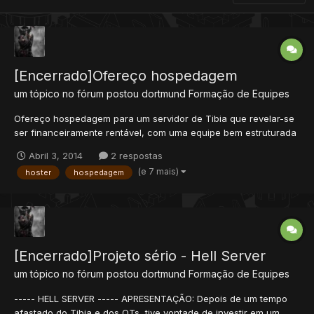
[Encerrado]Ofereço hospedagem
um tópico no fórum postou
dortmund
Formação de Equipes
Ofereço hospedagem para um servidor de Tibia que revelar-se
ser financeiramente rentável, com uma equipe bem estruturada
e proativa. Havendo projetos neste sentido, e despertando meu
Abril 3, 2014
2 respostas
interesse, ofereço custear uma hospedagem adequada às
(e 7 mais)
hoster
hospedagem
necessidades do servidor, conforme o caso concreto. Quem ti...
[Encerrado]Projeto sério - Hell Server
um tópico no fórum postou
dortmund
Formação de Equipes
----- HELL SERVER ----- APRESENTAÇÃO: Depois de um tempo
afastado do Tibia e dos OTs, tive vontade de investir em um