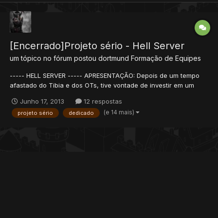
[Encerrado]Projeto sério - Hell Server
um tópico no fórum postou
dortmund
Formação de Equipes
----- HELL SERVER ----- APRESENTAÇÃO: Depois de um tempo
afastado do Tibia e dos OTs, tive vontade de investir em um
projeto de servidor que pretendo criar, com a ajuda da(s)
Junho 17, 2013
12 respostas
pessoa(s) que se propuser(em) a me auxiliar. Estudei um pouco
(e 14 mais)
projeto sério
dedicado
e consegui colocar um Baiak 8.6 online, o ip segue...