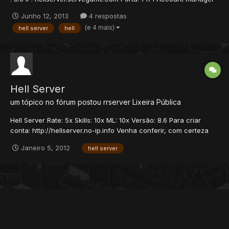
1/1 I- INFORMAÇÕES SOBRE O PROJETO: Após um longo período
Junho 12, 2013
4 respostas
afastado do universo dos OTs, decidi voltar a me dedicar ao
(e 4 mais)
hell server
hell
tema e lançar este servidor que, com o tempo e a...
Hell Server
um tópico no fórum postou
rrserver
Lixeira Pública
Hell Server Rate: 5x Skills: 10x ML: 10x Versão: 8.6 Para criar
conta: http://hellserver.no-ip.info Venha conferir, com certeza
melhor server BR.
Janeiro 5, 2012
hell server