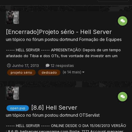
[Encerrado]Projeto sério - Hell Server
um tópico no fórum postou
dortmund
Formação de Equipes
----- HELL SERVER ----- APRESENTAÇÃO: Depois de um tempo
afastado do Tibia e dos OTs, tive vontade de investir em um
projeto de servidor que pretendo criar, com a ajuda da(s)
Junho 17, 2013
12 respostas
pessoa(s) que se propuser(em) a me auxiliar. Estudei um pouco
(e 14 mais)
projeto sério
dedicado
e consegui colocar um Baiak 8.6 online, o ip segue...
[8.6] Hell Server
open pvp
um tópico no fórum postou
dortmund
OTServlist
----- HELL SERVER ----- ONLINE DESDE O DIA 15/06/2013 VERSÃO
: 8.6 IP: hellserver.servegame.com Porta: 7171 Account manager