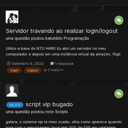
Servidor travando ao realizar login/logout
uma questão postou
katumblo
Programação
Utilizo a base do NTO HARD Eu abri um servidor no meu
computador e depois em uma instância virtual da amazon, 15gb
de memoria RAM, SSD, e internet de 1.2gb (sim, gigas, não
Setembro 9, 2022
1 resposta
mega) de download e de upload, só tinha apenas eu e mais um
(e 2 mais)
login
logout
amigo online nele, e sempre quando eu ou ele fazia log...
script vip bugado
tfs 0.3
uma questão postou
rorix
Scripts
galera, o sistema vip ta meio zuado, olha como aparece quando
loga com o personagem Voce tem 20% de EXP em vantagem,