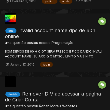
(e 7 mais)
Fevereiro 3, 2016
pedido
ajuda
invalid account name dps de 60h
bug
online
uma questão postou
macalo
Programação
BOM DEPOIS DE 60 H O OT SERV FRESCO E FICO DANDO INVALI
ACCOUNT NAME . EU AXO Q O MYSQL LIMITO MAIS N TO
CONSEGUINDO AUMENTA O LIMIT ! ESTOU USANDO LINUX
Janeiro 17, 2016
login
ALGUEM PODERIA AJUDA ?
Remover DIV ao acessar a página
dúvida
de Criar Conta
uma questão postou
Renan Morais
Websites