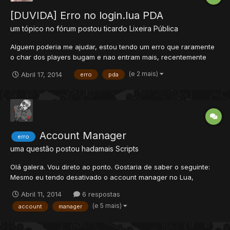
[DUVIDA] Erro no login.lua PDA
um tópico no fórum postou
ticardo
Lixeira Pública
Alguem poderia me ajudar, estou tendo um erro que raramente
o char dos players bugam e nao entram mais, recentemente
aconteceu com meu char ADM, quando tento entrar no char
(e 2 mais)
Abril 17, 2014
erro
pda
aparece o seguinte erro na distro: Log do erro: [17/04/2014
06:23:58] [Error - CreatureScript Interface] [17/04/2014 06:23:5...
Account Manager
erro
uma questão postou
hadamais
Scripts
Olá galera. Vou direto ao ponto. Gostaria de saber o seguinte:
Mesmo eu tendo desativado o account manager no Lua,
colocado um site normalmente, ainda se consegue logar com
Abril 11, 2014
6 respostas
1/1. como isso é possível? Como arrumar esse problema?
(e 5 mais)
account
manager
Obrigado desde ja.