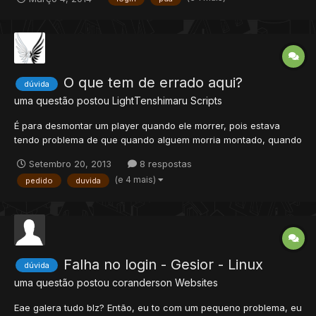
1!
O que tem de errado aqui?
dúvida
uma questão postou
LightTenshimaru
Scripts
É para desmontar um player quando ele morrer, pois estava
tendo problema de que quando alguem morria montado, quando
logava novamente poderia perambular no templo com a
Setembro 20, 2013
8 respostas
montaria, ja que quando logava continuava com ela ativa. Mas
(e 4 mais)
pedido
duvida
não está funcionando! Onde está o erro? creaturescripts.xml...
Falha no login - Gesior - Linux
dúvida
uma questão postou
coranderson
Websites
Eae galera tudo blz? Então, eu to com um pequeno problema, eu