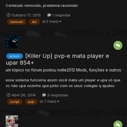
Conteúdo removido, problema resolvido!
Outubro 17, 2015
1 resposta
(e 5 mais)
remover
div
[Killer Up] pvp-e mata player e
action
upar 854+
um tópico no fórum postou
notle2012
Mods, funções e outros
esse sistema funciona assim você mata um player e upa só que
vc não upa sozinho upa junto com os seus colegas q ajudou
mata player igual os ot 840 que tem pvp-e exemplo todos que
Abril 26, 2014
3 respostas
atacou test x upo mesmo sendo só notle que mato você vai ter
(e 7 mais)
script
pvp
uma lista que pode ser checada você pode ataca ate 5 pl...