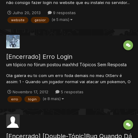
não consigo fazer login no website que eu instalei no servidor...
Eu ja tentei fazer login na conta administradora, ja criei outra
Julho 20, 2013
9 respostas
acc e tentei fazer login... E nada funcionou... Eu coloco o login, a
(e 5 mais)
website
gesior
senha, clico em Submit, ai a pagin...
[Encerrado] Erro Login
um tópico no fórum postou
maxhhd
Tópicos Sem Resposta
Ola galera eu to com um erro foda demais no meu OtServ é
assim: 1 - Quando um jogador normal vai atacar um pokemon, O
pokemon selvagem vem e envés de ataca o pokemon do
Novembro 17, 2012
5 respostas
jogador ataca é o próprio jogador assim fazendo ele perde HP e
(e 8 mais)
erro
login
morrer. 2 - Quando um jogador usa Ride ou Fly e Desloga o p...
[Encerrado] [Double-Tópic]Bug Quando Dá