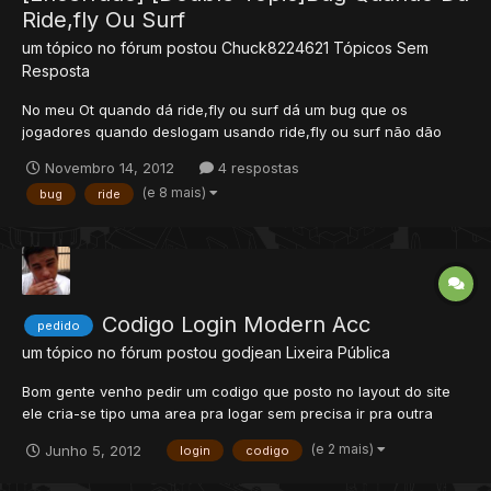
Ride,fly Ou Surf
um tópico no fórum postou
Chuck8224621
Tópicos Sem
Resposta
No meu Ot quando dá ride,fly ou surf dá um bug que os
jogadores quando deslogam usando ride,fly ou surf não dão
mais para entrar. Login.lua :
Novembro 14, 2012
4 respostas
(e 8 mais)
bug
ride
Codigo Login Modern Acc
pedido
um tópico no fórum postou
godjean
Lixeira Pública
Bom gente venho pedir um codigo que posto no layout do site
ele cria-se tipo uma area pra logar sem precisa ir pra outra
pagina Tipo tendo Nome: ******** Senha: ******** Recuperar
(e 2 mais)
Junho 5, 2012
login
codigo
conta Entrar Agradeço desde ja