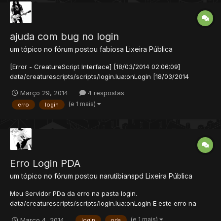
ajuda com bug no login
um tópico no fórum postou
fabiosa
Lixeira Pública
[Error - CreatureScript Interface] [18/03/2014 02:06:09]
data/creaturescripts/scripts/login.lua:onLogin [18/03/2014
02:06:09] Description: [18/03/2014 02:06:09] (luaGetItemAttribute)
Março 29, 2014
4 respostas
Item not found dou rep para quem ajudar.
(e 1 mais)
erro
login
Erro Login PDA
um tópico no fórum postou
narutibianspd
Lixeira Pública
Meu Servidor PDa da erro na pasta login.
data/creaturescripts/scripts/login.lua:onLogin E este erro na
database não salva as contas! > ERROR: Failed to save account:
(e 1 mais)
Março 4, 2014
login
pda