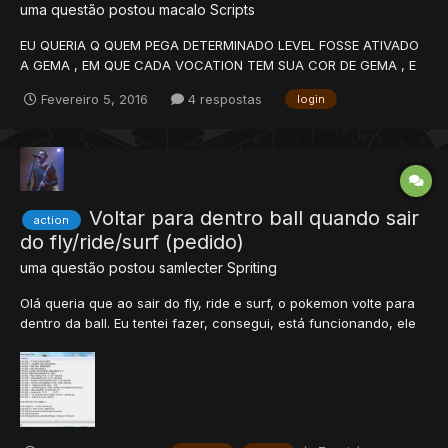
uma questão postou
macalo
Scripts
EU QUERIA Q QUEM PEGA DETERMINADO LEVEL FOSSE ATIVADO
A GEMA , EM QUE CADA VOCATION TEM SUA COR DE GEMA , E
A GEMA SO IA SER DESLIGADA QUANDO O PLAYER DESLOGA ,
Fevereiro 5, 2016
4 respostas
login
TIPO ELE LOGA A GEMA JA TA LIGADA SO ISSO MSM VLW
AMIGOS!! AKI A LIB DO SISTEMA function getPrefixGEMs(val) --
By MaXwEllDeN...
Voltar para dentro ball quando sair
action
do fly/ride/surf (pedido)
uma questão postou
samlecter
Spriting
Olá queria que ao sair do fly, ride e surf, o pokemon volte para
dentro da ball. Eu tentei fazer, consegui, está funcionando, ele
volta para a ball, a ball fica como on(pronta para ser usada) e
atualiza a cd bar, o único problema é que está dando um erro
na distro quando saio do fly,ride ou surf...