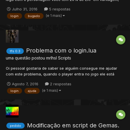
ainda lhe restam 29.998472222222 dias! como eu coloco para
Julho 31, 2016
5 respostas
mostrar so o 29? script: function onLogin(cid)accountid =
(e 1 mais)
login
bugado
getPlayerAccountId(cid)z = os.time()globalaccountstor...
Problema com o login.lua
tfs 0.3
uma questão postou
mrlhsl
Scripts
Oi pessoal gostaria de saber se alguém consegue me ajudar
com este problema, quando o player entra no jogo ele está
ganhando items beta que eu gostaria de retirar que são um
Agosto 7, 2016
2 respostas
shiny ditto,uma mega stone e uma tv cam. Não posso trocar o
(e 1 mais)
login
ajuda
script pois se trocar interfere no sistema da ditto memory q...
Modificação em script de Gemas.
pedido