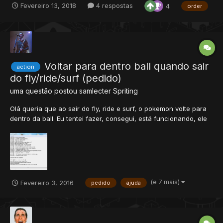
Fevereiro 13, 2018
4 respostas
4
order
PASTA LIB
Voltar para dentro ball quando sair
action
do fly/ride/surf (pedido)
uma questão postou
samlecter
Spriting
Olá queria que ao sair do fly, ride e surf, o pokemon volte para
dentro da ball. Eu tentei fazer, consegui, está funcionando, ele
volta para a ball, a ball fica como on(pronta para ser usada) e
atualiza a cd bar, o único problema é que está dando um erro
na distro quando saio do fly,ride ou surf...
(e 7 mais)
Fevereiro 3, 2016
pedido
ajuda