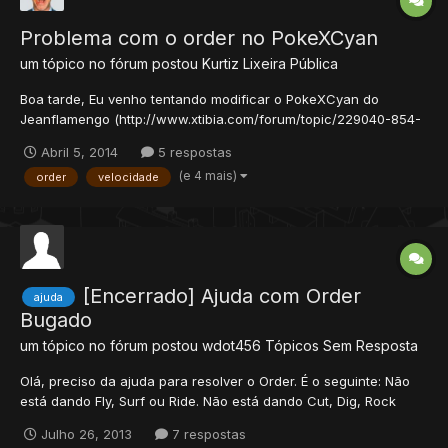
Problema com o order no PokeXCyan
um tópico no fórum postou
Kurtiz
Lixeira Pública
Boa tarde, Eu venho tentando modificar o PokeXCyan do
Jeanflamengo (http://www.xtibia.com/forum/topic/229040-854-
poke-cyan-versao-final/) porém no ultimo update do server que
Abril 5, 2014
5 respostas
ele postou, os pokemons passaram a ficar mais rapidos quando
(e 4 mais)
order
velocidade
vc dá order e também quando eles tomam confusion eu c...
[Encerrado] Ajuda com Order
ajuda
Bugado
um tópico no fórum postou
wdot456
Tópicos Sem Resposta
Olá, preciso da ajuda para resolver o Order. É o seguinte: Não
está dando Fly, Surf ou Ride. Não está dando Cut, Dig, Rock
Smash, etc. Vou postar a script do Order.lua do action e o
Julho 26, 2013
7 respostas
Order.lua do lib action: Agora o da pasta lib: É para Base