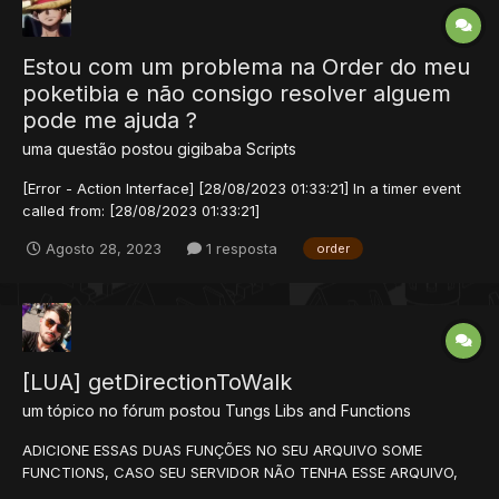
Estou com um problema na Order do meu
poketibia e não consigo resolver alguem
pode me ajuda ?
uma questão postou
gigibaba
Scripts
[Error - Action Interface] [28/08/2023 01:33:21] In a timer event
called from: [28/08/2023 01:33:21]
data/actions/scripts/order.lua:onUse [28/08/2023 01:33:21]
Agosto 28, 2023
1 resposta
order
Description: [28/08/2023 01:33:21] data/lib/order.lua:122: attempt
to call global 'getDirectionToWalk' (a nil value) [28/08/202...
[LUA] getDirectionToWalk
um tópico no fórum postou
Tungs
Libs and Functions
ADICIONE ESSAS DUAS FUNÇÕES NO SEU ARQUIVO SOME
FUNCTIONS, CASO SEU SERVIDOR NÃO TENHA ESSE ARQUIVO,
ADICIONE EM 050-function AMBAS OS ARQUIVOS FICAM NA