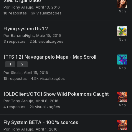
XML Organizado
Por
Tony Araujo
,
Abril 13, 2016
10
respostas
3k
visualizações
Flying system tfs 1.2
Por
BananaFight
,
Maio 15, 2016
3
respostas
2.5k
visualizações
[TFS 1.2] Navegar pelo Mapa - Map Scroll
1
2
Por
Skulls
,
Abril 15, 2016
15
respostas
4.5k
visualizações
[OLDClient/OTC] Show Wild Pokemons Caught
Por
Tony Araujo
,
Abril 8, 2016
4
respostas
2k
visualizações
Fly System BETA - 100% sources
Por
Tony Araujo
,
Abril 1, 2016