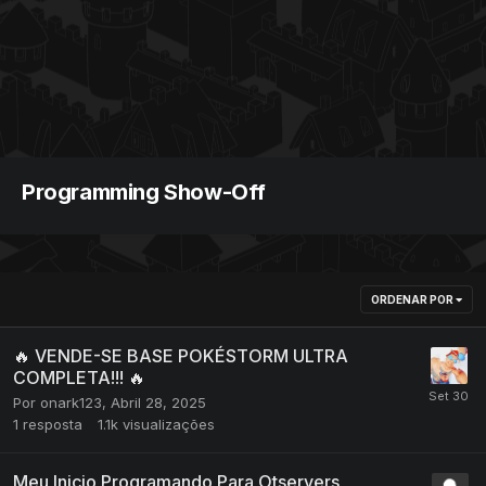
Programming Show-Off
ORDENAR POR
🔥 VENDE-SE BASE POKÉSTORM ULTRA
COMPLETA!!! 🔥
Por
onark123
,
Abril 28, 2025
1
resposta
1.1k
visualizações
Meu Inicio Programando Para Otservers