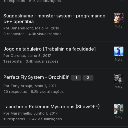
11
respostas
5.1k
visualizações
Suggestname - monster system - programando
c++ opentibia
Por
BananaFight
,
Maio 14, 2016
8
respostas
4.3k
visualizações
Jogo de tabuleiro [Trabalhin da faculdade]
Por
Caronte
,
Julho 8, 2017
1
resposta
3.4k
visualizações
Perfect Fly System - OrochiElf
1
2
Por
Tony Araujo
,
Maio 7, 2017
20
respostas
8.2k
visualizações
Launcher otPokémon Mysterious (ShowOFF)
Por
Marshmello
,
Junho 1, 2017
11
respostas
3.4k
visualizações