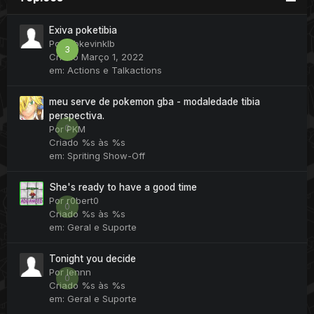
Exiva poketibia
Por
klbkevinklb
3
Criado
Março 1, 2022
em:
Actions e Talkactions
meu serve de pokemon gba - modaledade tibia
perspectiva.
0
Por
PKM
Criado
%s às %s
em:
Spriting Show-Off
She's ready to have a good time
Por
r0bert0
0
Criado
%s às %s
em:
Geral e Suporte
Tonight you decide
Por
lennn
0
Criado
%s às %s
em:
Geral e Suporte