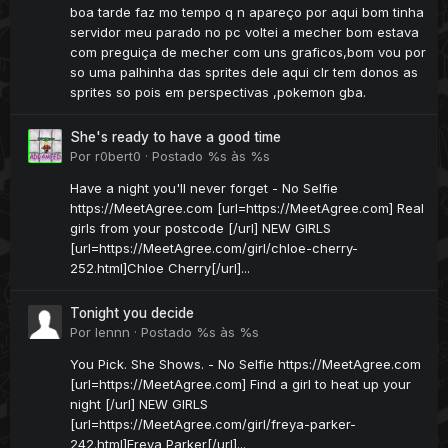
boa tarde faz mo tempo q n apareço por aqui bom tinha
servidor meu parado no pc voltei a mecher bom estava
com preguiça de mecher com uns graficos,bom vou por
so uma palhinha das sprites dele aqui clr tem donos as
sprites so pois em perspectivas ,pokemon gba.
She's ready to have a good time
Por
r0bert0
·
Postado
%s às %s
Have a night you'll never forget - No Selfie
https://MeetAgree.com [url=https://MeetAgree.com] Real
girls from your postcode [/url] NEW GIRLS
[url=https://MeetAgree.com/girl/chloe-cherry-
252.html]Chloe Cherry[/url]...
Tonight you decide
Por
lennn
·
Postado
%s às %s
You Pick. She Shows. - No Selfie https://MeetAgree.com
[url=https://MeetAgree.com] Find a girl to heat up your
night [/url] NEW GIRLS
[url=https://MeetAgree.com/girl/freya-parker-
242.html]Freya Parker[/url]...