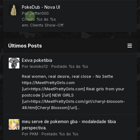
PokeDub - Nova UI
Por
Jeffer000
0
Criado
%s às %s
em:
Clients Show-Off
Últimos Posts
Exiva poketibia
Por
leoloko12
·
Postado
%s às %s
Real women, real desire, real close - No Selfie
https://MeetPrettyGirls.com
[url=https://MeetPrettyGirls.com] Real girls from your
postcode [/url] NEW GIRLS
[url=https://MeetPrettyGirls.com/girl/cheryl-blossom-
48.html]Cheryl Blossom[/url]...
meu serve de pokemon gba - modaledade tibia
perspectiva.
Por
PKM
·
Postado
%s às %s