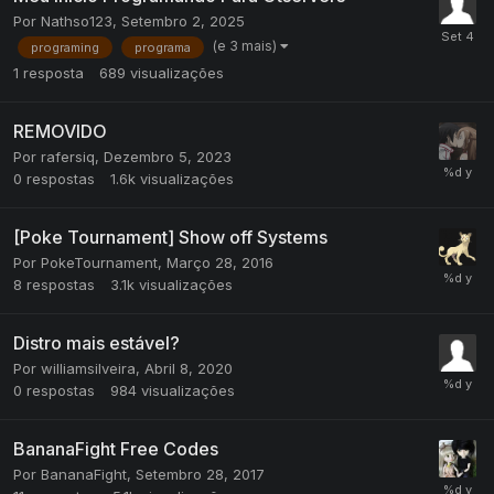
Por
Nathso123
,
Setembro 2, 2025
(e 3 mais)
programing
programa
1
resposta
689
visualizações
REMOVIDO
Por
rafersiq
,
Dezembro 5, 2023
0
respostas
1.6k
visualizações
[Poke Tournament] Show off Systems
Por
PokeTournament
,
Março 28, 2016
8
respostas
3.1k
visualizações
Distro mais estável?
Por
williamsilveira
,
Abril 8, 2020
0
respostas
984
visualizações
BananaFight Free Codes
Por
BananaFight
,
Setembro 28, 2017