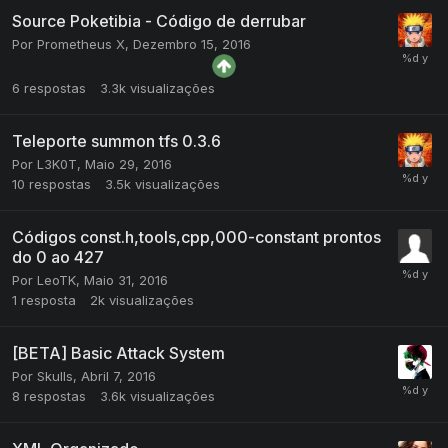
Source Poketibia - Código de derrubar
Por
Prometheus X
,
Dezembro 15, 2016
6
respostas
3.3k
visualizações
Teleporte summon tfs 0.3.6
Por
L3K0T
,
Maio 29, 2016
10
respostas
3.5k
visualizações
Códigos const.h,tools,cpp,000-constant prontos
do 0 ao 427
Por
LeoTK
,
Maio 31, 2016
1
resposta
2k
visualizações
[BETA] Basic Attack System
Por
Skulls
,
Abril 7, 2016
8
respostas
3.6k
visualizações