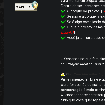
P
ara montar um projeto '
idea
Dentro destas, destacam-se
O porquê do projeto. [
Q
Se não é algo que já exis
Se é algo complicado de
O que o projeto iria melh
demais?
]
Você já tem uma base ou
P
ensando no que fora cit
»
seu
Projeto Ideal
no '
papel
'
O
bs:
Considerações Imp
Primeiramente, lembre-se qu
claro for seu tópico melhor 
apresentação é meio camin
Quando for apresentar seu 
tudo que você quer repassa