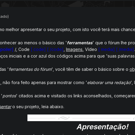
tado)
omo melhor apresentar o seu projeto, com isto você terá mais chan
onhecer ao menos o básico das '
ferramentas
' que o fórum lhe pr
spoiler]
/, Code
[ code] [ /code]
,
Imagens
, Vídeo
[ media] [ /media]
.
ços iniciais e a cor azul dos códigos acima para que 'suas palavras
das '
ferramentas do fórum
', você têm de saber o básico sobre o
ob
, não fora feito apenas para mostrar como '
elaborar uma redação
',
 '
pontos
' citados acima e visitado os links aconselhados, começare
sentar
o seu projeto, leia abaixo.
Apresentação!