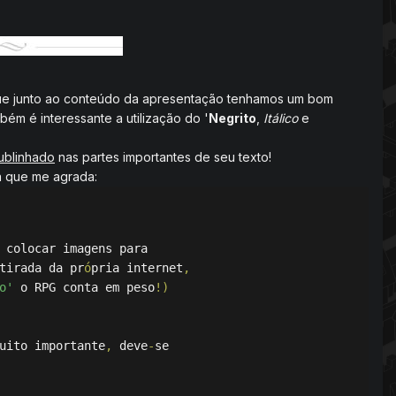
 que junto ao conteúdo da apresentação tenhamos um bom
bém é interessante a utilização do '
Negrito
,
Itálico
e
ublinhado
nas partes importantes de seu texto!
ma que me agrada:
 colocar imagens para 

tirada da pr
ó
pria internet
,
o'
 o RPG conta em peso
!)
uito importante
,
 deve
-
se 
