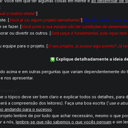
l
' você tem que ter algumas coisas em mente e
ao desenrolar de s
:
ual o motivo deste?
]
te. [
Você já viu algum projeto semelhante?
]
(
Se sim, tente inovar p
 se fazer. [
Você junto a sua equipe vão ter condições de desenvolve
orar ou divertir os outros. [
Esta peça é fundamental, pois oque terá 
 equipe para o projeto. [
O seu projeto, já possui algo pronto? Já 
Explique detalhadamente a ideia d
ado acima e em outras perguntas que variam dependentemente do ti
 e nos apresentar.
ortantes!
e o tópico deve ser bem claro e explicar todos os detalhes, para 
será a compreensão dos leitores). Faça uma boa escrita ('
use e abu
ho andando para o sucesso
.
projeto lembre de por tudo que achar necessário, mesmo o que po
r a nós,
lembre-se que não sabemos o que vocês pensam
e sim l