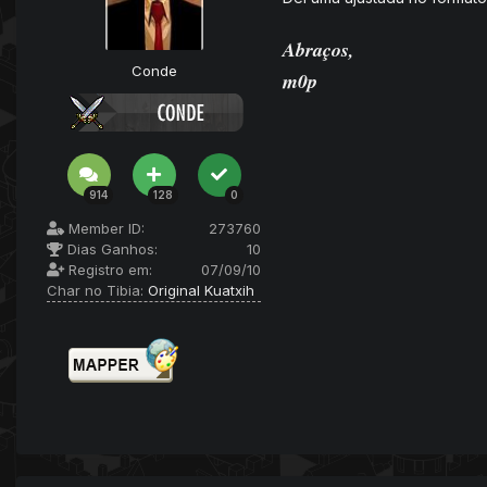
Abraços,
Conde
m0p
914
128
0
Member ID:
273760
Dias Ganhos:
10
Registro em:
07/09/10
Char no Tibia:
Original Kuatxih