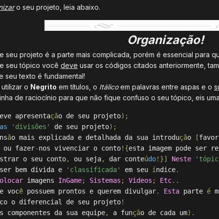
nizar
o seu projeto, leia abaixo.
Organização!
e seu projeto é a parte mais complicada, porém é essencial para
de seu tópico você
deve
usar os códigos citados anteriormente, tam
e seu texto é fundamental!
e
utilizar
o
Negrito
em títulos, o
Itálico
em palavras entre aspas e o
s
inha de raciocínio para que não fique confuso o seu tópico, eis u
eve apresenta
çã
o de seu projeto
);
as
'divisões'
 de seu projeto
);
ns
ã
o mais explicada e detalhada da sua introdu
çã
o 
[
favor
 ou fazer
-
nos vivenciar o conto
!{
esta imagem pode ser re
strar o seu conto
,
 ou seja
,
 dar conte
ú
do
!}]
Neste
'tópic
ser bem divida e 
'classificada'
 em seu 
í
ndice
.
olocar
 imagens 
InGame
;
Sistemas
;
Videos
;
Etc
..
e voc
ê
 possuem prontos e querem divulgar
.
Esta
 parte 
é
 m
co o diferencial de seu projeto
!
s componentes da sua equipe
,
 a fun
çã
o de cada um
).