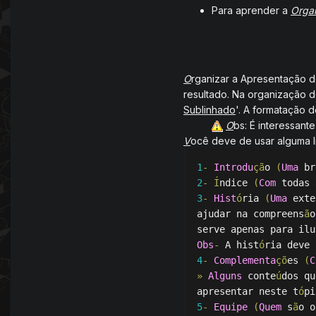
Para aprender a
Orga
O
rganizar a Apresentação d
resultado. Na organização 
Sublinhado
'. A formatação d
O
bs: É interessant
V
ocê deve de usar alguma
l
1
-
Introdu
çã
o 
(
Uma
 br
2
-
Í
ndice 
(
Com
 todas 
3
-
Hist
ó
ria 
(
Uma
 exte
ajudar na compreens
ã
o
serve apenas para ilu
Obs
-
 A hist
ó
ria deve 
4
-
Complementa
çõ
es 
(
C
»
Alguns
 conte
ú
dos qu
apresentar neste t
ó
pi
5
-
Equipe
(
Quem
 s
ã
o o