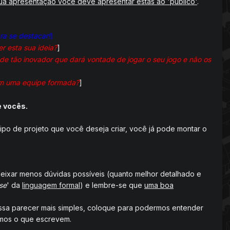
ua apresentação você deve apresentar estas ao 'publico'
.
ara se destacar!
)
r esta sua ideia?
]
de tão inovador que dará vontade de jogar o seu jogo e não os
tem uma equipe formada?
]
e vocês.
po de projeto que você deseja criar, você já pode montar o
deixar menos dúvidas possíveis (quanto melhor detalhado e
se
' da
linguagem formal
) e lembre-se que
uma boa
ssa parecer mais simples, coloque para podermos entender
emos o que escrevem.