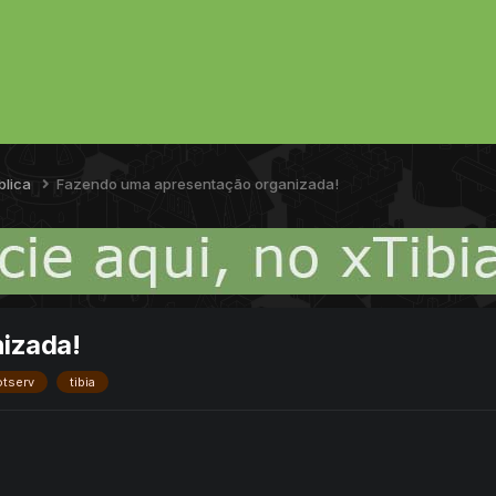
blica
Fazendo uma apresentação organizada!
izada!
otserv
tibia