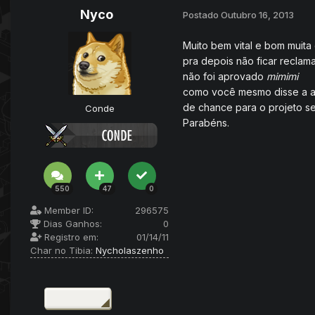
Nyco
Postado
Outubro 16, 2013
Muito bem vital e bom muita 
pra depois não ficar reclam
não foi aprovado
mimimi
como você mesmo disse a 
de chance para o projeto s
Conde
Parabéns.
550
47
0
Member ID:
296575
Dias Ganhos:
0
Registro em:
01/14/11
Char no Tibia:
Nycholaszenho