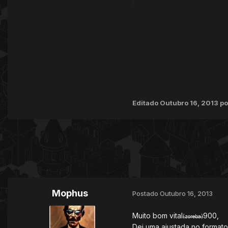
Editado
Outubro 16, 2013
po
Mophus
Postado
Outubro 16, 2013
Muito bom vita
l
900,
(zoreba)
Dei uma ajustada no format