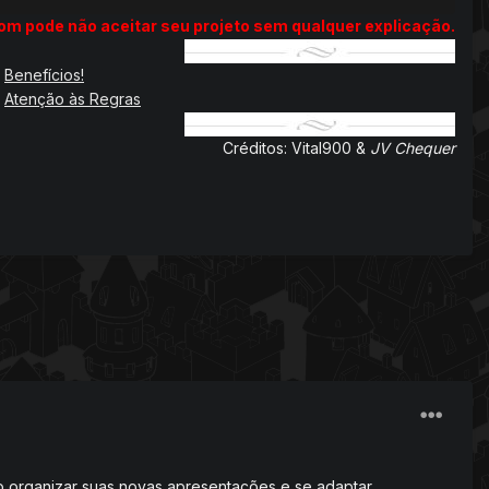
com pode não aceitar seu projeto sem qualquer explicação.
Benefícios!
Atenção às Regras
Créditos: Vital900
&
JV Chequer
o organizar suas novas apresentações e se adaptar.