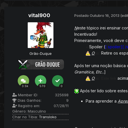
vital900
Postado
Outubro 16, 2013
(edi
N
este tópico irei ensinar c
Incentivado!
Primeiramente
, você deve c
Spoiler (
[ spoiler][ /
»
O
Retire os espa
bs:
Grão-Duque
Após ter uma noção básica 
Gramática, Etc..
]
O
acima
bs:
Este link
3.5k
570
0
Após ter lido sobre estes
Member ID:
325698
Dias Ganhos:
9
Para aprender a
Apre
Registro em:
07/28/11
Gênero:
Masculino
Char no Tibia:
Transloko