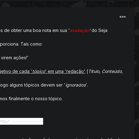
ces de obter uma boa nota em sua '
avaliação
'
do Seja
oporciona.
Tais como:
 virem ações!'
jetivo de cada '
tópico
' em uma 'redação'
[
Título, Conteúdo,
 logo alguns tópicos devem ser '
ignorados
'.
mos finalmente o nosso tópico.