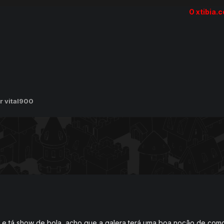
O xtibia.
r vital900
o e tá show de bola, acho que a galera terá uma boa noção de com