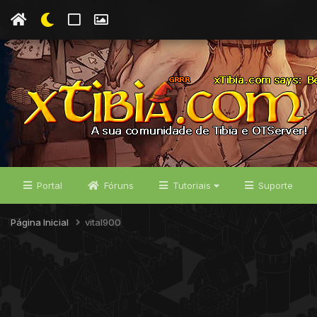
Portal
Fóruns
Tutoriais
Suporte
Página Inicial
vital900