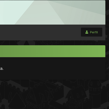
Perfil
a.