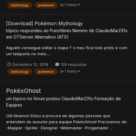
(e 1 mais)
mythology
pokemon
[Download] Pokémon Mythology
tópico respondeu ao
Punchlines Nemmo
de
ClaudioMar231o
em
OTServer Alternativo (ATS)
Alguém consegue editar o mapa ? o meu fica todo preto e com
um teleporte no meio....
Dezembro 12, 2018
129 respostas
(e 1 mais)
mythology
pokemon
PokéxGhost
um tópico no fórum postou
ClaudioMar231o
Formação de
Equipes
Olá tibianos! Estou a procura de algumas pessoas que
entendem do assunto para equipe PokéxGhost! Precisamos de:
-Mapper -Spriter -Designer -Webmaster -Progamador ...