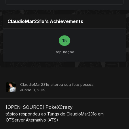
ClaudioMar231o's Achievements
15
Reputação
ClaudioMar231o
alterou sua foto pessoal
Junho 3, 2019
[OPEN-SOURCE] PokeXCrazy
tópico respondeu ao
Tungs
de
ClaudioMar231o
em
OTServer Alternativo (ATS)