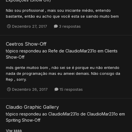
Não sou profissional , mais sou iniciante médio, entendo
bastante, então eu acho que você esta se saindo muito bem
Dezembro 27, 2017
3 respostas
Ceetros Show-Off
tópico respondeu ao
Refe
de
ClaudioMar231o
em
Clients
Show-Off
mds gente muitoo bom , não sei se é porque eu não entendo
nada de programação mas eu ameei demais. Não consigo da
Rep , sorry.
Dezembro 26, 2017
15 respostas
Claudio Graphic Gallery
tópico respondeu ao
ClaudioMar231o
de
ClaudioMar231o
em
Spriting Show-Off
Vlw kkkk