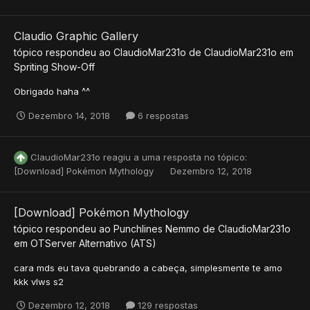
Claudio Graphic Gallery
tópico respondeu ao
ClaudioMar231o
de
ClaudioMar231o
em
Spriting Show-Off
Obrigado haha ^^
Dezembro 14, 2018
6 respostas
ClaudioMar231o
reagiu a uma resposta no tópico:
[Download] Pokémon Mythology
Dezembro 12, 2018
[Download] Pokémon Mythology
tópico respondeu ao
Punchlines Nemmo
de
ClaudioMar231o
em
OTServer Alternativo (ATS)
cara mds eu tava quebrando a cabeça, simplesmente te amo
kkk vlws s2
Dezembro 12, 2018
129 respostas