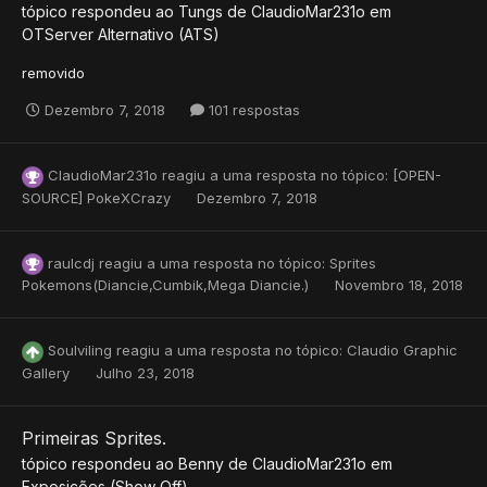
tópico respondeu ao
Tungs
de
ClaudioMar231o
em
OTServer Alternativo (ATS)
removido
Dezembro 7, 2018
101 respostas
ClaudioMar231o
reagiu a uma resposta no tópico:
[OPEN-
SOURCE] PokeXCrazy
Dezembro 7, 2018
raulcdj
reagiu a uma resposta no tópico:
Sprites
Pokemons(Diancie,Cumbik,Mega Diancie.)
Novembro 18, 2018
Soulviling
reagiu a uma resposta no tópico:
Claudio Graphic
Gallery
Julho 23, 2018
Primeiras Sprites.
tópico respondeu ao
Benny
de
ClaudioMar231o
em
Exposições (Show Off)