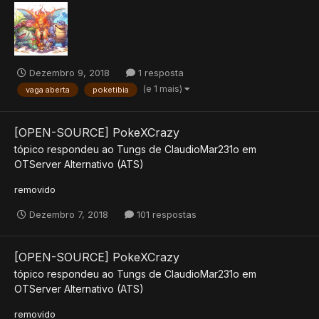
Dezembro 9, 2018
1 resposta
(e 1 mais)
vaga aberta
poketibia
[OPEN-SOURCE] PokeXCrazy
tópico respondeu ao
Tungs
de
ClaudioMar231o
em
OTServer Alternativo (ATS)
removido
Dezembro 7, 2018
101 respostas
[OPEN-SOURCE] PokeXCrazy
tópico respondeu ao
Tungs
de
ClaudioMar231o
em
OTServer Alternativo (ATS)
removido