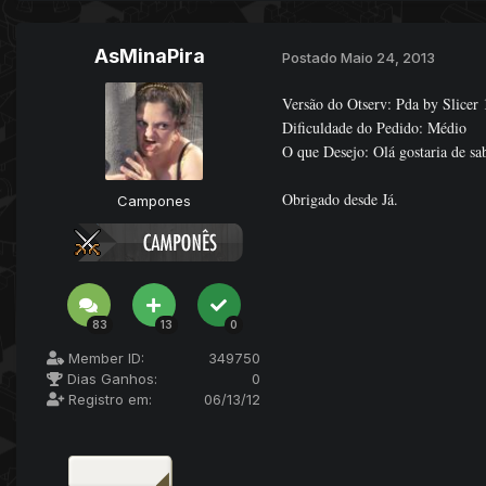
AsMinaPira
Postado
Maio 24, 2013
Versão do Otserv: Pda by Slicer 
Dificuldade do Pedido: Médio
O que Desejo: Olá gostaria de sa
Obrigado desde Já.
Campones
83
13
0
Member ID:
349750
Dias Ganhos:
0
Registro em:
06/13/12