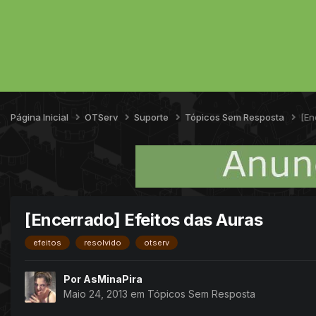
Página Inicial
OTServ
Suporte
Tópicos Sem Resposta
[En
[Encerrado] Efeitos das Auras
efeitos
resolvido
otserv
Por
AsMinaPira
Maio 24, 2013
em
Tópicos Sem Resposta