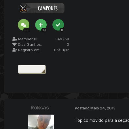
83
13
0
Member ID:
349750
Dias Ganhos:
0
Registro em:
06/13/12
Roksas
Postado
Maio 24, 2013
Tópico movido para a seção