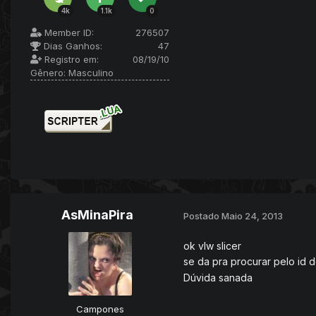
4k
1.1k
0
Member ID:
276507
Dias Ganhos:
47
Registro em:
08/19/10
Gênero:
Masculino
AsMinaPira
Postado
Maio 24, 2013
ok vlw slicer
se da pra procurar pelo id do
Dúvida sanada
Campones