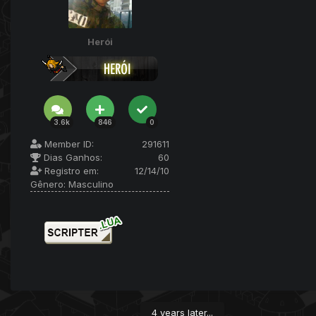
Herói
3.6k
846
0
Member ID:
291611
Dias Ganhos:
60
Registro em:
12/14/10
Gênero:
Masculino
4 years later...