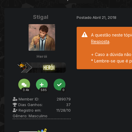
Stigal
Postado
Abril 21, 2018
A questão neste tópi
Resposta
.
+ Caso a dúvida não 
Herói
* Lembre-se que é p
3.4k
585
0
Member ID:
289079
Dias Ganhos:
37
Registro em:
11/28/10
Gênero:
Masculino