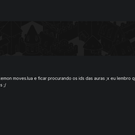
pokemon moves.lua e ficar procurando os ids das auras ;x eu lembro
s ;/