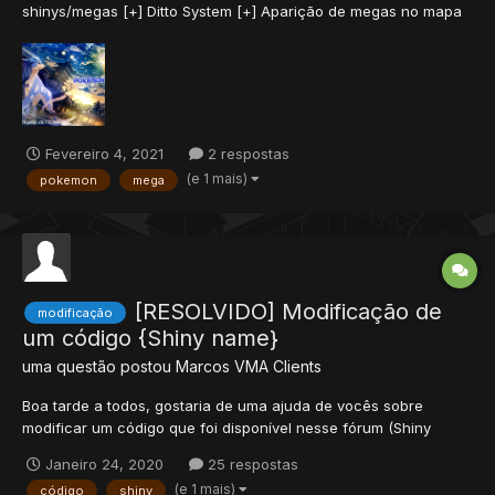
shinys/megas [+] Ditto System [+] Aparição de megas no mapa
[+] Catch persistente [+] Eventos diários [+] Staff sempre
presente [+] 24 horas online [+] Shiny box quest [+] Mewtwo
quest [+] Pokémon...
Fevereiro 4, 2021
2 respostas
(e 1 mais)
pokemon
mega
[RESOLVIDO] Modificação de
modificação
um código {Shiny name}
uma questão postou
Marcos VMA
Clients
Boa tarde a todos, gostaria de uma ajuda de vocês sobre
modificar um código que foi disponível nesse fórum (Shiny
name na Source OTC) Qual modificação ? Que esse código
Janeiro 24, 2020
25 respostas
meio que funcione para NPC exemplo : Nurse Joy , Nurse
(e 1 mais)
código
shiny
Chansey. Queria que o Nurse vire uma nome como : Enfemeira