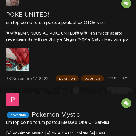
POKE UNITED!
um tópico no fórum postou
paulophxz
OTServlist
🌟💎🌟BEM VINDOS AO POKE UNITED!🌟💎🌟 🌀Servidor aberto
recentemente 💎Base Shiny e Megas 🌀XP e Catch Medios e por
persistência 💎Autoloot total e funcionando 🌀Sistema de
Recompensas por nível 💎Sistema de Helds T1 A T7 (incluindo
Luck) 🌀Sistema de Ditto/Shiny Ditto ❬🔒❭ Staff Dedicada ...
(e 6 mais)
Novembro 17, 2022
pokemon
poketibia
Pokemon Mystic
poketibia
um tópico no fórum postou
Blessed One
OTServlist
[+] Pokémon Mystic [+] XP e CATCH Médio [+] Base