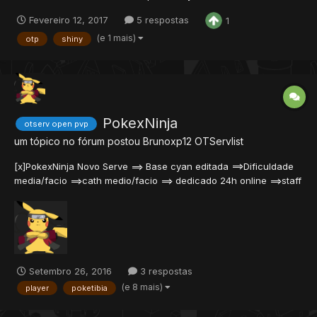
pelo Otpokemon, porém ele não foi pago e me deu sendo que
Fevereiro 12, 2017
5 respostas
1
não tem utilidade para mim então postarei para vocês, Espero
ter ajudado em algo. Vá em data/action e em actions.xml adici...
(e 1 mais)
otp
shiny
PokexNinja
otserv open pvp
um tópico no fórum postou
Brunoxp12
OTServlist
[x]PokexNinja Novo Serve ==> Base cyan editada ==>Dificuldade
media/facio ==>cath medio/facio ==> dedicado 24h online ==>staff
seria ==>abriu agora ==>Com shinys e megas ==>Eh Muito maiis
Confira ==>Sem Vagas ==>Sem Hamachi ou Ip Changer
==>Site:http://pokexninja.wixsite.com/pokexninja =...
Setembro 26, 2016
3 respostas
(e 8 mais)
player
poketibia