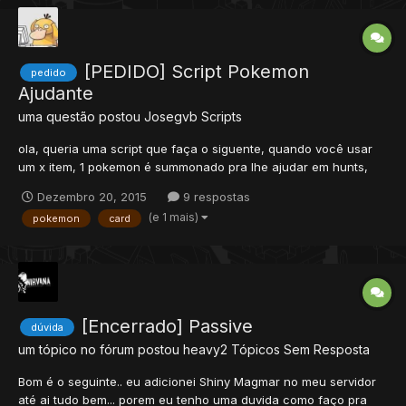
[PEDIDO] Script Pokemon
pedido
Ajudante
uma questão postou
Josegvb
Scripts
ola, queria uma script que faça o siguente, quando você usar
um x item, 1 pokemon é summonado pra lhe ajudar em hunts,
quests, etc matando bixos, você ganha a exp desses bixos que
Dezembro 20, 2015
9 respostas
o pokemon summonado mata, o pokemon summonado fica com
(e 1 mais)
pokemon
card
vc, por 30 mins despois ele some, e o item tem 1 cooldown de
6h (...
[Encerrado] Passive
dúvida
um tópico no fórum postou
heavy2
Tópicos Sem Resposta
Bom é o seguinte.. eu adicionei Shiny Magmar no meu servidor
até ai tudo bem... porem eu tenho uma duvida como faço pra