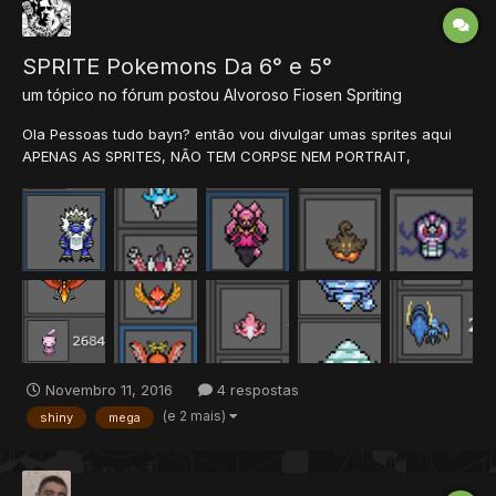
SPRITE Pokemons Da 6° e 5°
um tópico no fórum postou
Alvoroso Fiosen
Spriting
Ola Pessoas tudo bayn? então vou divulgar umas sprites aqui
APENAS AS SPRITES, NÃO TEM CORPSE NEM PORTRAIT,
Algumas Sprites estão pequenas,mas você pode almentar
fazendo uns bagui demorado que não recomendo fazer FOTOS:
DOWNLOAD:
http://www.4shared.com/zip/k3mRIdofba/SPRITES.html SCAN...
Novembro 11, 2016
4 respostas
(e 2 mais)
shiny
mega