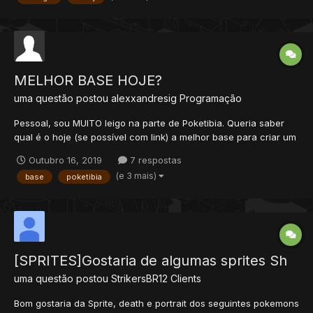
encima...
MELHOR BASE HOJE?
uma questão postou
alexxandresig
Programação
Pessoal, sou MUITO leigo na parte de Poketibia. Queria saber
qual é o hoje (se possível com link) a melhor base para criar um
poketibia, sem ter que mexer em muita coisa. Só usarei a
Outubro 16, 2019
7 respostas
primeira e segunda geração, mesmo que a base tenha mais
(e 3 mais)
base
poketibia
gerações. Resumindo, qual a melhor ba...
[SPRITES]Gostaria de algumas sprites Sh
uma questão postou
StrikersBR12
Clients
Bom gostaria da Sprite, death e portrait dos seguintes pokemons