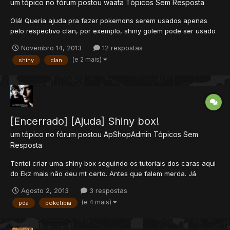
um tópico no fórum postou
waata
Tópicos Sem Resposta
Olá! Queria ajuda pra fazer pokemons serem usados apenas
pelo respectivo clan, por exemplo, shiny golem pode ser usado
por qualquer pessoa, preciso bloquear pra todos menos
Novembro 14, 2013
12 respostas
orebound rank5. Não faço ideia por onde começar, se alguem
(e 2 mais)
shiny
clan
puder ajudar e precisar de qualquer coisa basta pedir!...
[Encerrado] [Ajuda] Shiny box!
um tópico no fórum postou
ApShopAdmin
Tópicos Sem
Resposta
Tentei criar uma shiny box seguindo os tutoriais dos caras aqui
do Ekz mais não deu mt certo. Antes que falem merda. Já
procurei mt mais nao achei nada que pudesse me ajudar ;S
Agosto 2, 2013
3 respostas
Script: Erro: Alem de que, isso ferra todo o Script porque nem
(e 4 mais)
pda
poketibia
uma box abre ;S Agradeço D...