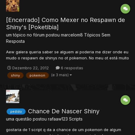
[Encerrado] Como Mexer no Respawn de
Shiny's [Poketibia]
um tópico no fórum postou
marcelom8
Tópicos Sem
Resposta
Aew galera queria saber se alguem ai poderia me dizer onde eu
mudo o respawn de shinys no ot pokemon. No meu ot está muito
alto.
Dezembro 22, 2012
6 respostas
(e 3 mais)
shiny
pokemon
Chance De Nascer Shiny
pedido
uma questão postou
rafaaw123
Scripts
gostaria de 1 script q da a chance de um pokemon de algum