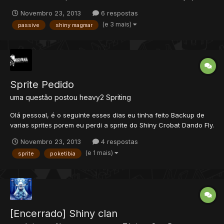
adicionar a lava-eletricity, que é a passive dele.. OBS: Ja tenho a
Novembro 23, 2013
6 respostas
sprite add no Cliente e tudo. OBS2: Lembrando que a passive
(e 3 mais)
passive
shiny magmar
dele a sprite é diferente.. Alguem pode...
Sprite Pedido
uma questão postou
heavy2
Spriting
Olá pessoal, é o seguinte esses dias eu tinha feito Backup de
varias sprites porem eu perdi a sprite do Shiny Crobat Dando Fly.
OBS: Ja procurei a sprite em outros clientes e ando meio
Novembro 23, 2013
4 respostas
estressado e não consigo achar >_< Se alguem pudesse me
(e 1 mais)
sprite
poketibia
mandar a sprite do Shiny Crobat Dando Fly Agrade...
[Encerrado] Shiny clan