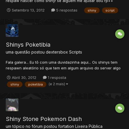
respaw nascer como shiny! se alguem me ajudar dou rp++
Setembro 13, 2012
5 respostas
shiny
script
Shinys Poketibia
uma questão postou
dextersbox
Scripts
Fala galera... Eu tô com uma duvidazinha aqui... Os shinys tem
respawn aleatório só que tem em algum arquivo do server algo
que indica isso. Tipo, indica o magikarp para virar shiny
Abril 30, 2012
1 resposta
magikarp... Senao iria virar qualquer shiny...Queria saber que
(e 2 mais)
shiny
poketibia
arquivo é esse. Obrigado.
Shiny Stone Pokemon Dash
um tópico no fórum postou
fortation
Lixeira Pública