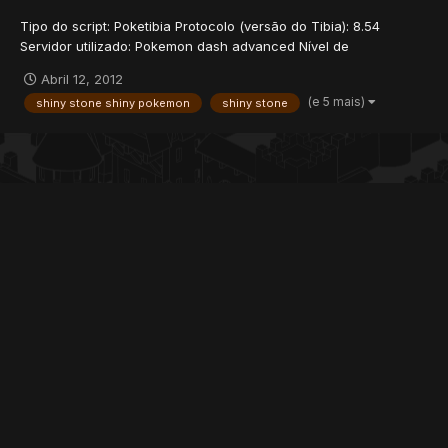
Tipo do script: Poketibia Protocolo (versão do Tibia): 8.54
Servidor utilizado: Pokemon dash advanced Nível de
experiência: Medio VIM PEDIR SCRIPT DE SHINY STONE PQ EU
Abril 12, 2012
TENTEI CRIAR UM EU CRIEI MAIS NA HORA QUE EU COLOCO LA
(e 5 mais)
shiny stone shiny pokemon
shiny stone
NO POKEMON DA CERTO MAIS QUANDO DESLOGA ELE VOLTA
AO NORMAL! ALGUE...