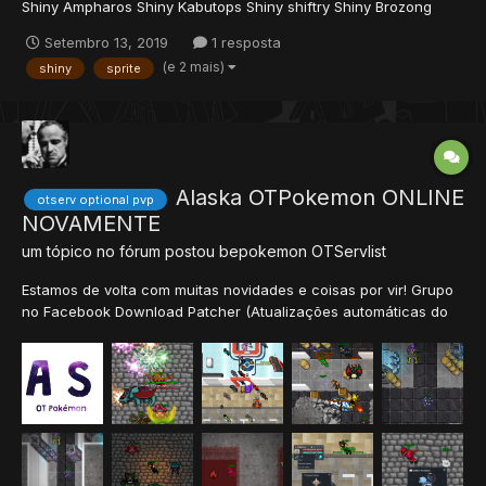
Shiny Ampharos Shiny Kabutops Shiny shiftry Shiny Brozong
Shiny Noctowl Shiny Carnivine Shiny Gardevoir Shiny Ursaring
Setembro 13, 2019
1 resposta
Shiny Manectric
(e 2 mais)
shiny
sprite
Alaska OTPokemon ONLINE
otserv optional pvp
NOVAMENTE
um tópico no fórum postou
bepokemon
OTServlist
Estamos de volta com muitas novidades e coisas por vir! Grupo
no Facebook Download Patcher (Atualizações automáticas do
client) Imagens: