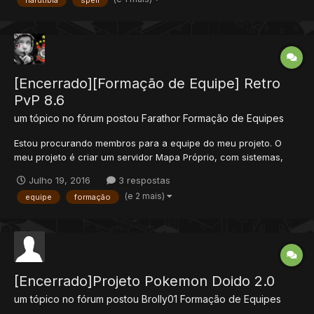
ele vai cair e antes de cair vai apareçer 1 effect t...
[Encerrado][Formação de Equipe] Retro
PvP 8.6
um tópico no fórum postou
Farathor
Formação de Equipes
Estou procurando membros para a equipe do meu projeto. O
meu projeto é criar um servidor Mapa Próprio, com sistemas,
magias e eventos exclusivos, o retro pvp, na versão 8.6
Julho 19, 2016
3 respostas
Atualmente, o servidor já tem sistema, eventos, magias e o
(e 2 mais)
equipe
formação
mapa criado, PROCURO uma equipe para melhorar os mesmos.
Est...
[Encerrado]Projeto Pokemon Doido 2.0
um tópico no fórum postou
Brolly01
Formação de Equipes