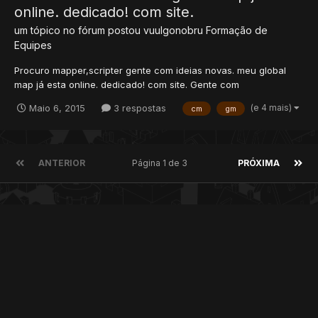
online. dedicado! com site.
um tópico no fórum postou
vuulgonobru
Formação de
Equipes
Procuro mapper,scripter gente com ideias novas. meu global
map já esta online. dedicado! com site. Gente com
conhecimento que queira ajudar o servidor ir pra frente, espero
(e 4 mais)
Maio 6, 2015
3 respostas
cm
gm
que venham falar comigo estou esperando gente séria. skype:
ikerrulez globalmap em comtrução e ainda passando por tes...
ANTERIOR
Página 1 de 3
PRÓXIMA