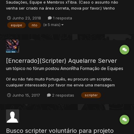
Saudações, Equipe e Membros xTibia. (Caso o assunto não
venha ser criado na área correta, mova por favor.) Venho
através deste tópico, apresentar um futuro Ot Server de
Junho 23, 2018
1 resposta
Narutibia, já está quase pronto, porém preciso de uma pequena
(e 5 mais)
equipe
nto
equipe, não mais que 3 pessoas, para finalizar-mos jun...
[Encerrado](Scripter) Aquelarre Server
um tópico no fórum postou
AmonRha
Formação de Equipes
Oi! eu não falo muito Português, eu procuro um scripter,
cualquier interessado por favor me envie uma mensagem
privada. Aqui algumas imagens do jogo, encontrar mais no
Junho 15, 2017
2 respostas
scripter
facebook: https://www.facebook.com/Aquelarre-
1184831294975831/
Busco scripter voluntário para projeto