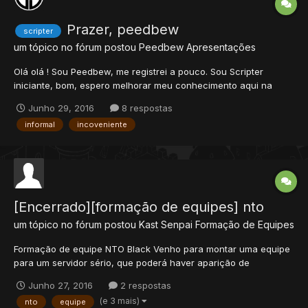
Prazer, peedbew
scripter
um tópico no fórum postou
Peedbew
Apresentações
Olá olá ! Sou Peedbew, me registrei a pouco. Sou Scripter
iniciante, bom, espero melhorar meu conhecimento aqui na
comunidade, tanto é que vim pra cá pra isso. Como que faz pra
Junho 29, 2016
8 respostas
se enturmar aqui?
informal
incoveniente
[Encerrado][formação de equipes] nto
um tópico no fórum postou
Kast Senpai
Formação de Equipes
Formação de equipe NTO Black Venho para montar uma equipe
para um servidor sério, que poderá haver aparição de
remuneração no futuro! Estamos em busca das seguintes
Junho 27, 2016
2 respostas
vagas: Scripter Helpers Spriter O formulário dever...
(e 3 mais)
nto
equipe