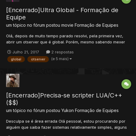
[Encerrado]Ultra Global - Formação de
Equipe
um tópico no fórum postou
movie
Formação de Equipes
Olá, depois de muito tempo parado resolvi, pela primeira vez,
abrir um otserver que é global. Porém, mesmo sabendo mexer
com alguns scripts e saber desenhar um pouco preciso de uma
Julho 21, 2017
2 respostas
equipe. No mínimo um mapper e um scripter para me darem
(e 5 mais)
global
otserver
suporte durante o j...
[Encerrado]Precisa-se scripter LUA/C++
($$)
um tópico no fórum postou
Yukon
Formação de Equipes
Desculpa se é área errada Olá pessoal, estou procurando por
alguém que saiba fazer sistemas relativamente simples, alguns
parecidos com servers de Pokémon e saiba fazer mods para o