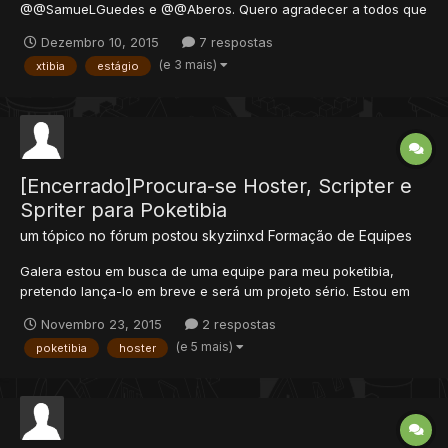
@@SamueLGuedes e @@Aberos. Quero agradecer a todos que
se inscreveram (aos 30). Não fique chateado se não foi
Dezembro 10, 2015
7 respostas
chamado para o estágio, pois você poderá ser o próximo . E
(e 3 mais)
xtibia
estágio
também aos "engraçadinhos", pelas zueiras no formulário, a
equipe se...
[Encerrado]Procura-se Hoster, Scripter e
Spriter para Poketibia
um tópico no fórum postou
skyziinxd
Formação de Equipes
Galera estou em busca de uma equipe para meu poketibia,
pretendo lança-lo em breve e será um projeto sério. Estou em
busca de uam equipe, mais especificamente de 2 spriters, 1
Novembro 23, 2015
2 respostas
scripter e 1 hoster. Para se candidatar preencha o seguinte
(e 5 mais)
poketibia
hoster
formulário e eu retornarei o mais breve possível com mais infor...