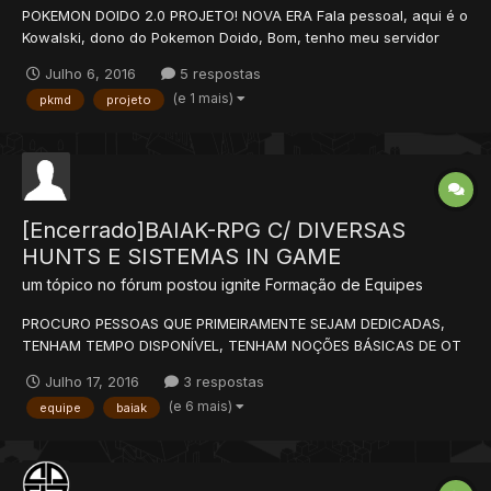
POKEMON DOIDO 2.0 PROJETO! NOVA ERA Fala pessoal, aqui é o
Kowalski, dono do Pokemon Doido, Bom, tenho meu servidor
online a algum tempo, já, com bastante players online
Julho 6, 2016
5 respostas
diariamente, de 20 a 40 players online por dia, nos fds da mais,
(e 1 mais)
pkmd
projeto
chegou a dar 50. Mas enfim, estou com um projeto, d...
[Encerrado]BAIAK-RPG C/ DIVERSAS
HUNTS E SISTEMAS IN GAME
um tópico no fórum postou
ignite
Formação de Equipes
PROCURO PESSOAS QUE PRIMEIRAMENTE SEJAM DEDICADAS,
TENHAM TEMPO DISPONÍVEL, TENHAM NOÇÕES BÁSICAS DE OT
ADMIN, E CRIATIVIDADE É FUNDAMENTAL, SE NÃO TIVER
Julho 17, 2016
3 respostas
CRIATIVIDADE NEM PRECISA MANDAR MENSAGEM. NECESSITO DE
(e 6 mais)
equipe
baiak
PESSOAS QUE QUEIRAM DE VERDADE FAZER O PROJETO
ANDAR,NÃO QUERO PESSOAS QUE ACHAM QUE QUEREM...