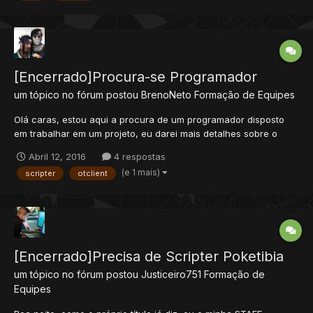
[Encerrado]Procura-se Programador
um tópico no fórum postou
BrenoNeto
Formação de Equipes
Olá caras, estou aqui a procura de um programador disposto
em trabalhar em um projeto, eu darei mais detalhes sobre o
projeto via skype ou outro meio de contato, mas estou a
Abril 12, 2016
4 respostas
procura de alguém que saiba mexer na interface do otclient,
(e 1 mais)
scripter
otclient
partículas e nos sons também, e também que saiba trabalhar
com ani...
[Encerrado]Precisa de Scripter Poketibia
um tópico no fórum postou
Justiceiro751
Formação de
Equipes