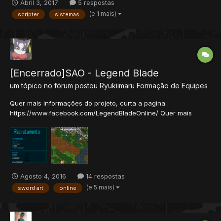
Abril 3, 2017
5 respostas
OTC. Os serviços terão remuneração, então me mande PM com
(e 1 mais)
scripter
sistemas
a média que você costuma cobrar por sistema/complexidade.
Q...
[Encerrado]SAO - Legend Blade
um tópico no fórum postou
Ryukiimaru
Formação de Equipes
Quer mais informações do projeto, curta a pagina :
https://www.facebook.com/LegendBladeOnline/ Quer mais
informações do projeto, curta a pagina :
https://www.facebook.com/LegendBladeOnline/
Agosto 4, 2016
14 respostas
(e 5 mais)
sword art
online