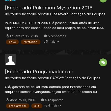
[Encerrado]Pokemon Mysterion 2016
um tópico no fórum postou
LLossavaro
Formação de Equipes
POKEMON MYSTERION 2016 Olá pessoal, estou atrás de uma
equipe para dar continuidade ao meu projeto de pokemon 8.54
que já se encontra online [site]. Irei mostrar os sistemas
Fevereiro 15, 2016
5 respostas
principais: Sistema de Level nos pokemons: Sistema de evolução
(e 5 mais)
poke
mysterion
por level: Rare Candy para adicionar boost +1...
[Encerrado]Programador c++
um tópico no fórum postou
CAPSoft
Formação de Equipes
Olá, gostaria de deixar meu contato para interessados em
adquirir sistemas avançados, sejam em TIBIA, Pokemon ou
qualquer outra variante. Possuo conhecimento em c++ e outras
Janeiro 13, 2016
5 respostas
linguagens de programação. Em breve postarei sobre trabalhos
(e 4 mais)
programador
c++
que venho desenvolvendo para um OtPokemon (sistemas de