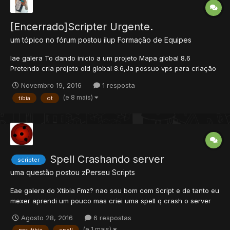
[Encerrado]Scripter Urgente.
um tópico no fórum postou
ilup
Formação de Equipes
Iae galera To dando inicio a um projeto Mapa global 8.6
Pretendo cria projeto old global 8.6,Ja possuo vps para criação
do servidor e o dedicado para abertura oficial. TO ABRINDO
Novembro 19, 2016
1 resposta
VAGA PARA MINHA EQUIPE VAGAS URGENTE < Scripter
(e 8 mais)
tibia
ot
ProGramaDor > Experiente em Quests. Venh...
Spell Crashando server
scripter
uma questão postou
zPerseu
Scripts
Eae galera do Xtibia Fmz? nao sou bom com Script e de tanto eu
mexer aprendi um pouco mas criei uma spell q crash o server
segue ae se alguem puder ajudar e criar outro vou mostrar
Agosto 28, 2016
6 respostas
como funciona o Missile vai girar em redor de min e subir dps
(e 1 mais)
narutibia
spell