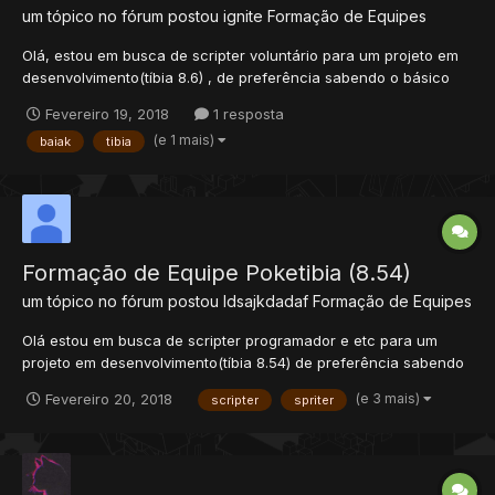
um tópico no fórum postou
ignite
Formação de Equipes
Olá, estou em busca de scripter voluntário para um projeto em
desenvolvimento(tíbia 8.6) , de preferência sabendo o básico
para auxiliar, e caso seja iniciante não tem problema, tendo
Fevereiro 19, 2018
1 resposta
vontade de ajudar e tempo, é o que importa!
(e 1 mais)
baiak
tibia
Formação de Equipe Poketibia (8.54)
um tópico no fórum postou
ldsajkdadaf
Formação de Equipes
Olá estou em busca de scripter programador e etc para um
projeto em desenvolvimento(tíbia 8.54) de preferência sabendo
o básico para auxiliar e caso seja iniciante não tem problema,
(e 3 mais)
Fevereiro 20, 2018
scripter
spriter
tendo vontade de ajudar e tempo é o que importa!