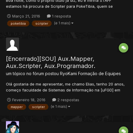
Boa noite, como o próprio título já diz, eu e minha STAFF
estamos há procura de Scripter para PokeTibia, quem se
interessar favor entrar em contato via Mensagem Pessoal.
Março 21, 2016
1 resposta
(e 1 mais)
poketibia
scripter
[Encerrado][SOU] Aux.Mapper,
Aux.Scripter, Aux.Programador.
um tópico no fórum postou
RyoKami
Formação de Equipes
Olá gostaria de me apresentar, me chamo Elias, tenho 20 anos,
começo faculdade de Sistemas de Informação na [uFGD] em
junho e até lá estou disponível para projeto que tenha intuito de
Fevereiro 18, 2016
2 respostas
ser o melhor ou ser um dos melhores e claro a procura de
(e 1 mais)
mapper
scripter
rentabilidade. Faço por que gosto e lucrar com algo que se...