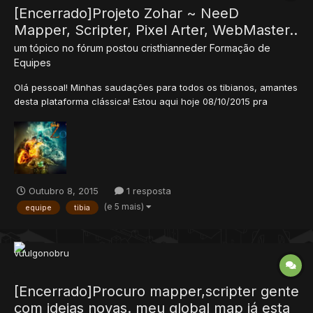
[Encerrado]Projeto Zohar ~ NeeD
Mapper, Scripter, Pixel Arter, WebMaster..
um tópico no fórum postou
cristhianneder
Formação de
Equipes
Olá pessoal! Minhas saudações para todos os tibianos, amantes
desta plataforma clássica! Estou aqui hoje 08/10/2015 pra
mostrar pra vocês um projeto que escrevi sua raiz faz uns anos,
e agora estou animado novamente e cheio de ideias pra
terminar por completo todas as etapas iniciais (Base, R...
Outubro 8, 2015
1 resposta
(e 5 mais)
equipe
tibia
[Encerrado]Procuro mapper,scripter gente
com ideias novas. meu global map já esta