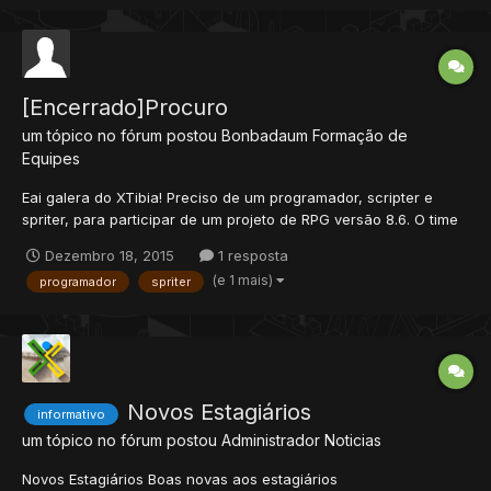
duelo...
[Encerrado]Procuro
um tópico no fórum postou
Bonbadaum
Formação de
Equipes
Eai galera do XTibia! Preciso de um programador, scripter e
spriter, para participar de um projeto de RPG versão 8.6. O time
tem: 2/2 (projetista), 1/2 (programadores), 3/3 (mappers), 1/1
Dezembro 18, 2015
1 resposta
(editor de cliente), 1/1 (quest maker), 1/1 (criador de historias),
(e 1 mais)
programador
spriter
1/2 (spriter), 2/3 (scripter)....
Novos Estagiários
informativo
um tópico no fórum postou
Administrador
Noticias
Novos Estagiários Boas novas aos estagiários