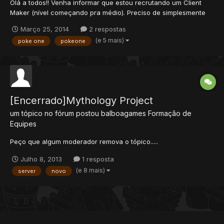
Olá a todos!! Venha informar que estou recrutando um Client
Maker (nível começando pra médio). Preciso de simplesmente
um cara que saiba mudar um IP de um client, até adicionar
Março 25, 2014
2 respostas
sprites e mexer com client novo (que já possuo). Alguém aí topa
(e 5 mais)
poke one
pokeone
o desafio? Para um rápido contato...
[Encerrado]Mythology Project
um tópico no fórum postou
balboagames
Formação de
Equipes
Peço que algum moderador remova o tópico.....
Julho 8, 2013
1 resposta
(e 8 mais)
server
novo