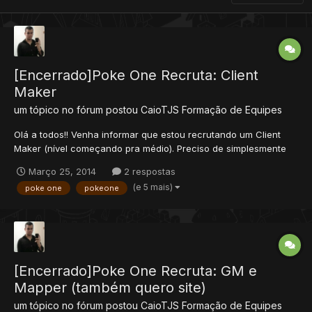
[Encerrado]Poke One Recruta: Client
Maker
um tópico no fórum postou
CaioTJS
Formação de Equipes
Olá a todos!! Venha informar que estou recrutando um Client
Maker (nível começando pra médio). Preciso de simplesmente
um cara que saiba mudar um IP de um client, até adicionar
Março 25, 2014
2 respostas
sprites e mexer com client novo (que já possuo). Alguém aí topa
(e 5 mais)
poke one
pokeone
o desafio? Para um rápido contato...
[Encerrado]Poke One Recruta: GM e
Mapper (também quero site)
um tópico no fórum postou
CaioTJS
Formação de Equipes