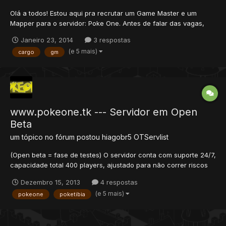
Olá a todos! Estou aqui pra recrutar um Game Master e um
Mapper para o servidor: Poke One. Antes de falar das vagas,
gostaria de primeiro falar do servidor. O Poke One é um projeto
Janeiro 23, 2014
3 respostas
que se iniciou por volta de outubro do ano passado, e aos
(e 5 mais)
cargo
gm
poucos fomos fazendo upgrades e modificações, que nos fize...
www.pokeone.tk --- Servidor em Open
Beta
um tópico no fórum postou
hiagobr5
OTServlist
(Open beta = fase de testes) O servidor conta com suporte 24/7,
capacidade total 400 players, ajustado para não correr riscos
de Lag para 350 players. Sistemas Ride, Fly , Surf - 100%
Dezembro 15, 2013
4 respostas
(Grátis) Bike - 100% (Premium) Clans - 100% (Grátis) Área VIP -
(e 5 mais)
pokeone
poketibia
100% (Premium) Sistema VIP com 35% de E...